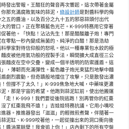
同時發出警報。王醋狂的聲音再次響起，這次帶著金屬
！你那充滿腐敗氣味的蒜泥，
綠設計師
是對醬料學的侮
分之五的醬油，以及百分之九十五的邪惡蒜頭付出代
大的管口，正在聚積藍色光芒。K-999特務用它穿著
催促著他。「快點！沾沾先生！那是醋酸離子炮！專門
泥在零點一秒內變成無菌的、純淨的白醋！那是浩劫
醬料學家對待信仰般的怒吼。他以一種專業包水餃的極
。麵皮被他用氣功般的捏製手法，瞬間擴大成直徑三公
兩張麵皮在空中交疊，變成一個半透明的防禦護盾。這
盾」，薄韌而充滿彈性。藍色離子炮光束猛烈地擊中麵
護盾劇烈震動，但奇蹟般地擋住了攻擊，只是散發出濃
！但撐不了太久！」K-999焦急地大喊，中藥味更濃
蒜泥，那是宇宙的希望。他跑到蒜泥缸前，使出他搬運
「走！K-999！我們要從後院逃跑！別再管你的紅棗
！沒了紅棗我飛不遠！」吉娃娃特務抗議。它用小嘴咬
推進器。推進器發出「滋滋」的輕微煎煮聲，伴隨著一
蒜泥缸、K-999咬著他，一起從撞出來的洞口衝向後
逃！醬油黨餘孽！我會追上你！」店內剩下的所有空盤