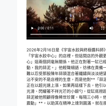
2026年2月16日是《宇宙水餃與終極醬料
「宇宙水餃中心」的店裡，但這間店的外觀
心」這兩個詞毫無關係。他正在對著一缸已
動，我的蒜泥。」他輕聲細語，彷彿在責備
難以忍受那股陳年蒜頭混合著鐵鏽與淡淡絕
沾不安的不是店裡的生意，而是他對**「蒜
正在以超光速上漲，如果再這樣下去，他引
光滑、閃耀著不祥光芒的小銀勺，從缸底撈
蒜泥被他照顧得像稀世珍寶，每隔三小時，他
震動」**，以助其在精神上達到圓滿。就在