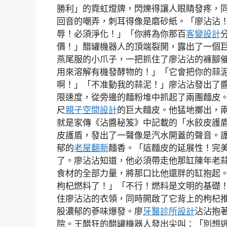
勝利」的霓虹燈牌，閃爍得讓人眼睛發疼，
回音的嘲弄，刺耳得像是磨砂紙。「廖沾沾
辱！必須淨化！」「你將為你那百
客變設計
價！」醋罐機器人的頂端裂開，露出了一個巨
燕尾服的小爪子，一把抓住了廖沾沾的褲腳
用來溶解有機發酵物的！」「它會把你的蒜
啊！」「不准動我的蒜泥！」廖沾沾發出了
限速度，從旁邊的麵粉堆中抓起了兩團麵皮
尺
親子空間設計
的巨大麵皮。他猛地擲出，
就是家傳《沾醬秘笈》中記載的「水餃皮護
皮護盾，發出了一聲像是汽水開蓋的聲音。
郁的
老屋翻新
麵香。「這麵皮的延展性！完美
了。廖沾沾知道，他必須帶走他那缸陳年老
食材的全部力量，將那口比他還胖的缸抱起。
枸杞燃料了！」「不行！燃料是文明的基礎
住廖沾沾的衣領，同時開啟了它背上的枸杞
股濃郁的蔘味爆發。廖
牙醫診所設計
沾沾抱著
院。王醋狂的醋罐機器人發出尖叫：「別想