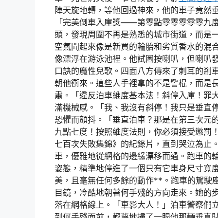
陣天旋地轉，等他回過神來，他的車子竟然
「完美倒車入庫獎——第零點零零零零零九
頭，發現周圍不再是熟悉的城市街道，而是
空氣聞起來像是新買的輪胎和劣質香水的混
像漂浮在游泳池裡。他試圖按喇叭，但喇叭
口訣的魔性兒歌。四面八方傳來了刺耳的剎
朝他衝來。這些人手裡拿的不是警棍，而是
肅。「違反泊車維度基本法！斜停入庫！罪
滿機械感。「我、我沒有斜停！我只是垂直
恐懼而顫抖。「垂直泊車？那是在第三次元
九點七度！按照維度法則，你必須接受懲罰！
七百次失敗集錦》的紀錄片，直到哭泣為止
車，優雅地從網格的邊緣漂移而過。跑車的
姿態，精準地停進了一個只有它車身尺寸寬
美，且毫無任何多餘的動作**。跑車的駕駛
目鏡，冷酷地朝著何手殘的方向走來。她的
落在網格線上。「車影大人！」泊車警察們
到何手殘面前，輕蔑地掃了一眼他那輛垂直