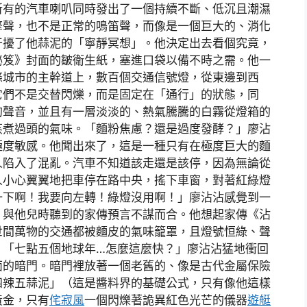
所有的汽車喇叭同時發出了一個持續不斷、低沉且潮濕
擎聲，也不是正常的鳴笛聲，而像是一個巨大的、消化
干擾了他蒜泥的「寧靜冥想」。他決定出去看個究竟，
秘笈》封面的皺衛生紙，塞進口袋以備不時之需。他一
條城市的主幹道上，數百個交通信號燈，從東邊到西
它們不是交替閃爍，而是固定在「通行」的狀態，同
的聲音，並且有一層淡淡的、熱氣騰騰的白霧從燈箱的
蒸煮過頭的氣味。「麵粉焦慮？還是過度發酵？」廖沾
極度敏感。他聞出來了，這是一種只有在極度巨大的麵
人陷入了混亂。汽車不知道該走還是該停，因為無論從
人小心翼翼地把車停在路中央，搖下車窗，對著紅綠燈
一下啊！我要向左轉！綠燈沒用啊！」廖沾沾感覺到一
，與他兒時聽到的家傳預言不謀而合。他想起家傳《沾
世間萬物的交通都被麵皮的氣味籠罩，且燈號恒綠、聲
」「七點五個地球年…怎麼這麼快？」廖沾沾猛地衝回
面的暗門。暗門裡放著一個老舊的、像是古代金屬保險
四辣五蒜泥」（這是醬料界的基礎公式，只有像他這樣
黃金，只有
侘寂風
一個閃爍著詭異紅色光芒的儀器
遊艇