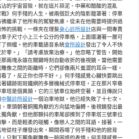
沾沾的宇宙冒險，就在這片蒜泥、中藥和醋酸的混亂
奪戰》何手殘的人生，被兩個巨大的陰影籠罩著：停車
彷彿繼承了他所有的駕駛焦慮，從未在他需要時提供過
恐怖的挑戰，一條夾在理髮
身心診所設計
店與一間專賣
他車子尺寸小上三十公分的停車格，上面還灑著一層可
打了倒檔。他的車載語音系統
會所設計
發出了令人不快
近於零。」「請考慮放棄治療。」他忽略了警告，開始
是那兩塊永遠在關鍵時刻自動收折的後視鏡。當他需要
獸雕像之間的距離時，它們卻像兩片羞澀的耳朵一樣，
別看了，反正你也停不好。」何手殘感覺心臟快要跳出
蓋著鏽跡斑斑鐵網的多層機械式停車塔，正在那片窄巷
停車塔是個異類，它的三號車位始終空著，並且傳說只
到
中醫診所設計
一個泊車地獄。他已經失敗了十七次。
盤，車頭朝著銅獨角獸的方向猛地偏轉。後視鏡發出最
上獨角獸，但他那顫抖的車尾卻擦到了停車塔三號車位
撞擊，而是輕柔的碰觸，像戀人之間的耳語。接著，一
猛地從柱子爆發出來，瞬間吞噬了何手殘和他的掀背
學
，只剩下獨角獸雕像一臉困惑的表情。何手殘感覺一