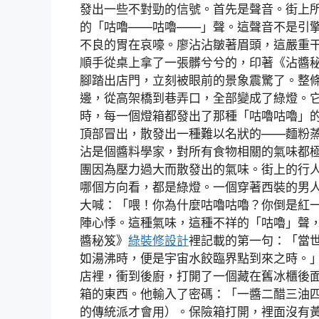
發出一些不對勁的信號。首先是聲音。街上
的「咕嚕——咕嚕——」聲。這聲音不是引
不良的胃在哀嚎。廖沾沾皺著眉頭，這嚴重
順手從桌上拿了一張髒兮兮的，印著《沾醬
腳踏出店門，立刻被眼前的景象震驚了。整
邊，從高架橋到巷弄口，全部變成了綠燈。
時，每一個燈箱都發出了那種「咕嚕咕嚕」
頂部冒出，散發出一種難以名狀的——麵粉
沾是個醬料學家，對所有食物相關的氣味都
團因為壓力過大而散發出的氣味。街上的行
哪個方向看，都是綠燈。一個穿著西裝的男
大喊：「喂！你為什麼咕嚕咕嚕？你倒是紅
陣心悸。這種氣味，這種不祥的「咕嚕」聲
醬秘笈》
綠裝修設計
裡記載的第一句：「當
如湯沸時，便是宇宙水餃臨界點到來之時。
店裡，衝到後廚，打開了一個藏在舊冰櫃後
箱的東西。他輸入了密碼：「一醬二醋三油
的傳統派才會用）。保險箱打開，裡面沒有