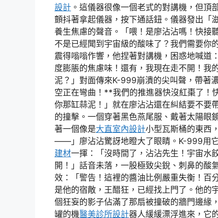
設計
。這儀器很像一個老式的對講機，但頂
顫抖著拿起儀器，按下通話鈕。儀器發出「
養生焦慮的聲音。「喂！是廖沾沾嗎！快接聽！
不是已經聞到宇宙級的酸味了？我們需要你
震得嗡嗡作響，他捏著對講機，困惑地喊道
度膨脹的焦慮味！還有，我現在走不開！我
泥？」對面傳來K-999崩潰的尖叫聲，帶著
空正在彎曲！**我們的推進器快沒紅棗了！
你那缸蒜泥！」就在廖沾沾還在糾結要不要
的撞擊。一個穿著黑色燕尾服、戴著太陽眼
著一個像是
大直室內設計
小型瓦斯桶的東西
——」廖沾沾驚訝地瞪大了眼睛。K-999
建材
一揮：「沒時間了，沾沾先生！宇宙水
開！」話音未落，一股極致尖銳、刺鼻的酸
效：「警告！這裡的醬油比例嚴重失衡！百
是他的宿敵，王醋狂，已經找上門了。他的
個狂妄的影子佔滿了那扇被撞破的牆門邊緣
罐的機
醫美診所設計
器人緩緩漂浮進來，它