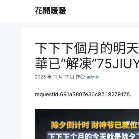
跳
花開暖暖
至
主
要
內
容
下下下個月的明天
華已“解凍”75JI
2025 年 11 月 17 日
作者:
admin
requestId:691a3807e33c92.19279178.