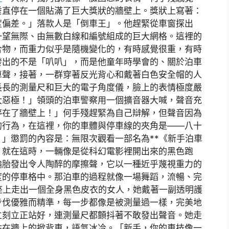
垂直停在一個貼滿了巨大獎狀的牆壁上。獎狀上寫著：
度偏差。」落款人是「倒車王」。他趕緊從車窗探出
一望無際、由無數白線和編號組成的巨大網格。這裡的
合物，而重力似乎是隨機變化的，有時感覺很重，有時
發出的不是「叭叭」，而是他童年時學會的、關於泊車
車聲，接著，一群穿著反光背心和戴著白色安全帽的人
長長的測量尺和巨大的電子角度儀，臉上的表情極度嚴
大惡極！」領頭的泊車警察用一個擴音器大喊，聲音充
停在了牆壁上！」何手殘趕緊為自己辯解，但聲音因為
的行為，在這裡，你的車體與停車線的夾角是——八十
」懲罰的內容是：無限次觀看一部名為**《新手泊車
。就在這時，一輛像是從科幻電影裡開出來的黑色跑
輪胎發出令人陶醉的摩擦聲，它以一種近乎蔑視重力的
度的停車格中。那泊車的過程就像一場舞蹈，流暢、完
座上走出一個全身黑色皮衣的女人，她戴著一副透明護
步伐優雅而精準，每一步都像是被測量過一樣，完美地
立刻立正站好，連測量尺都顫抖著不敢發出聲音。她走
貼在牆上的掀背車，語氣冰冷。「新手，你的車技像一