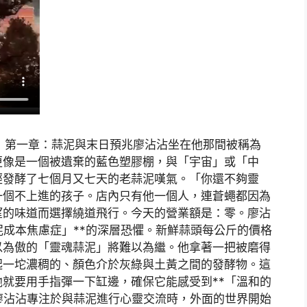
師》第一章：蒜泥與末日預兆廖沾沾坐在他那間被稱為
更像是一個被遺棄的藍色塑膠棚，與「宇宙」或「中
經發酵了七個月又七天的老蒜泥嘆氣。「你還不夠靈
一個不上進的孩子。店內只有他一個人，連蒼蠅都因為
望的味道而選擇繞道飛行。今天的營業額是：零。廖沾
泥成本焦慮症」**的深層恐懼。新鮮蒜頭每公斤的價格
以為傲的「靈魂蒜泥」將難以為繼。他拿著一把被磨得
起一坨濃稠的、顏色介於灰綠與土黃之間的發酵物。這
就要用手指彈一下缸邊，確保它能感受到**「溫和的
廖沾沾專注於與蒜泥進行心靈交流時，外面的世界開始