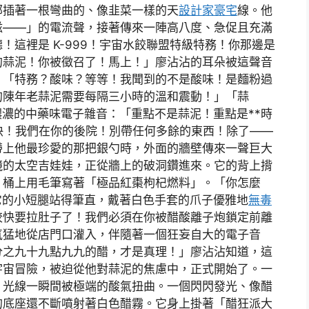
部插著一根彎曲的、像韭菜一樣的天
設計家豪宅
線。他
滋——」的電流聲，接著傳來一陣高八度、急促且充滿
這裡是 K-999！宇宙水餃聯盟特級特務！你那邊是
的蒜泥！你被徵召了！馬上！」廖沾沾的耳朵被這聲音
：「特務？酸味？等等！我聞到的不是酸味！是麵粉過
的陳年老蒜泥需要每隔三小時的溫和震動！」「蒜
濃濃的中藥味電子雜音：「重點不是蒜泥！重點是**時
快！我們在你的後院！別帶任何多餘的東西！除了——
帶上他最珍愛的那把銀勺時，外面的牆壁傳來一聲巨大
鏡的太空吉娃娃，正從牆上的破洞鑽進來。它的背上揹
，桶上用毛筆寫著「極品紅棗枸杞燃料」。「你怎麼
用它的小短腿站得筆直，戴著白色手套的爪子優雅地
無毒
餃快要拉肚子了！我們必須在你被醋酸離子炮鎖定前離
氣猛地從店門口灌入，伴隨著一個狂妄自大的電子音
分之九十九點九九的醋，才是真理！」廖沾沾知道，這
宇宙冒險，被迫從他對蒜泥的焦慮中，正式開始了。一
，光線一瞬間被極端的酸氣扭曲。一個閃閃發光、像醋
的底座還不斷噴射著白色醋霧。它身上掛著「醋狂派大