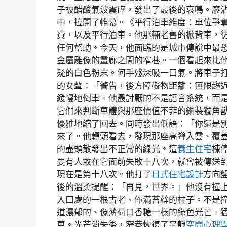
子被醋酸氣波震碎，發出了最後的哀鳴。廖
中，拉開了帷幕。《平行泊車維度：車位爭
費，以及平行泊車。他那輛老舊的掀背車，
任何幫助。今天，他面臨的是城市傳說中最
金屬雕像的畫廊之間的窄巷。一個看起來比
疑的白色粉末。何手殘深吸一口氣。將車子
的女聲：「警告，後方障礙物距離：無限趨
緩慢地倒車。他最討厭的不是語音系統，而
它們來判斷車體與那座價值不菲的銅製獨角
優雅地縮了回去。同時發出低語：「你還是
來了。他轉頭看去，發現那座高聳入雲、覆
的盡頭散發出不正常的綠光。這
養生住宅
棟
要有人敢在它面前失敗十八次，就會被傳送
現在是第十八次。他打了
日式住宅設計
方向
後的溫柔提醒：「再見，世界。」他沒有撞
入口處的一根古老、佈滿苔蘚的柱子。不是
道濃郁的、像薄荷口香糖一樣的綠色光芒。
車。光芒消失後，窄巷恢復了平靜
空間心理