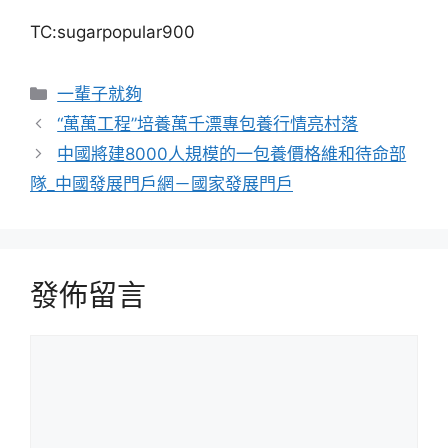
TC:sugarpopular900
分
一輩子就夠
類
“萬萬工程”培養萬千漂專包養行情亮村落
中國將建8000人規模的一包養價格維和待命部
隊_中國發展門戶網－國家發展門戶
發佈留言
留
言