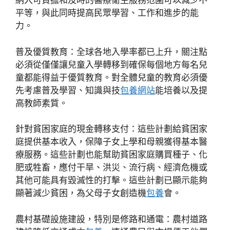
納入可負擔和及時的醫療衛生服務范圍可以減少不
平等，與此同時提高民眾學習、工作和進步的能
力。
普及優質教育：全球各地入學率都已上升，關注點
必須從僅僅讓兒童入學轉移到確保每個地方每名兒
童都能得益于優質教育。對全體兒童的教育必須優
先考慮普及學習、知識與技
包養網站
能培養以及提
高教師素質。
針對貧困家庭的現金轉移支付：這些計劃給貧困家
庭提供基本收入，保障子女上學和母親獲得基本醫
療服務。這些計劃也能幫助貧困家庭購買種子、化
肥或牲畜，應付干旱、洪災、流行病、經濟危機或
其他可能具有毀滅性的打擊。這些計劃已顯示能夠
顯著減少貧困，為父母子女創造機
包養
會。
農村基礎設施建設，特別是修路和通電：農村道路