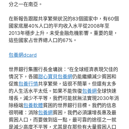
分之一在南亞。
在新報告跟蹤共享繁榮狀況的83個國家中，有60個
國家底層40%人口的平均收入水平從2008年至
2013年穩步上升，未受金融危機影響。重要的是，
這些國家占世界總人口的67%。
包養網dcard
世界銀行集團行長金墉說：“在全球經濟表現欠佳的
情況下，各國
甜心寶貝包養網
仍能繼續減少貧困和
促進
包養行情
共享繁榮，這很不簡單。但還有太多
的人生活水平太低。如果不能恢復
包養網
全球快速
增長，減少不平等，我們可能就無法實現2030年消
除極端
包養軟體
貧困的世界銀行目標。我們的信息
很明確：消除
包養網
貧困，我們必須讓增長惠及最
貧困人口，而要做到這一點，最可靠的途徑之一就
是減少高度不平等，尤其是在那些有大量貧困人口