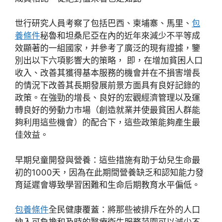
世行研究人員考察了包括巴西、柬埔寨、馬里、
包
養條件
秘魯和坦桑尼亞在內的近年來減少不平等成
效顯著的一組國家，并參考了廣泛的現有證據，鑒
別出以下六項影響大的策略， 即，在增加貧困人口
收入、改善其獲得基本服務的機會并在不損害增長
的情況下改善其長期發展前景方面具有良好記錄的
政策。在強勁的增長、良好的宏觀經濟管理以及運
轉良好的勞動力市場（創造就業并使最貧困人群能
夠利用這些機會）的配合下，這些政策能夠產生最
佳效益。
早期兒童開發與營養：這些措施有助于幼兒生命最
初的1000天，因為在此期間營養缺乏和認知能力發
育延遲會導致學習困難和生命后期教育水平偏低。
包養條件
全民健康覆蓋：將那些被排斥在外的人口