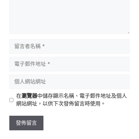
留
言
者
電
名
子
稱
郵
個
件
人
地
網
在
瀏覽器
中儲存顯示名稱、電子郵件地址及個人
址
站
網站網址，以供下次發佈留言時使用。
網
址