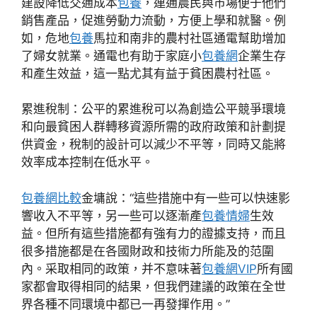
建設降低交通成本
包養
，連通農民與市場便于他們
銷售產品，促進勞動力流動，方便上學和就醫。例
如，危地
包養
馬拉和南非的農村社區通電幫助增加
了婦女就業。通電也有助于家庭小
包養網
企業生存
和產生效益，這一點尤其有益于貧困農村社區。
累進稅制：公平的累進稅可以為創造公平競爭環境
和向最貧困人群轉移資源所需的政府政策和計劃提
供資金，稅制的設計可以減少不平等，同時又能將
效率成本控制在低水平。
包養網比較
金墉說：“這些措施中有一些可以快速影
響收入不平等，另一些可以逐漸產
包養情婦
生效
益。但所有這些措施都有強有力的證據支持，而且
很多措施都是在各國財政和技術力所能及的范圍
內。采取相同的政策，并不意味著
包養網VIP
所有國
家都會取得相同的結果，但我們建議的政策在全世
界各種不同環境中都已一再發揮作用。”