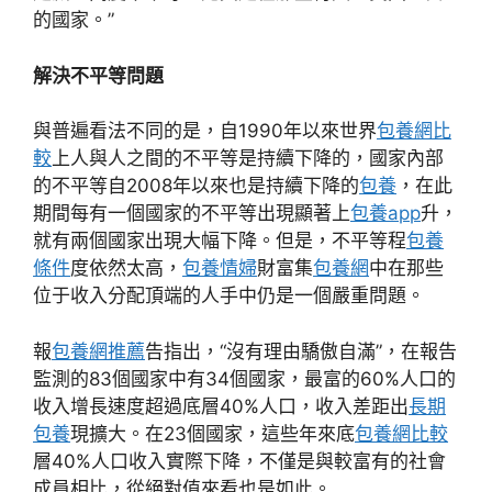
的國家。”
解決不平等問題
與普遍看法不同的是，自1990年以來世界
包養網比
較
上人與人之間的不平等是持續下降的，國家內部
的不平等自2008年以來也是持續下降的
包養
，在此
期間每有一個國家的不平等出現顯著上
包養app
升，
就有兩個國家出現大幅下降。但是，不平等程
包養
條件
度依然太高，
包養情婦
財富集
包養網
中在那些
位于收入分配頂端的人手中仍是一個嚴重問題。
報
包養網推薦
告指出，“沒有理由驕傲自滿”，在報告
監測的83個國家中有34個國家，最富的60%人口的
收入增長速度超過底層40%人口，收入差距出
長期
包養
現擴大。在23個國家，這些年來底
包養網比較
層40%人口收入實際下降，不僅是與較富有的社會
成員相比，從絕對值來看也是如此。