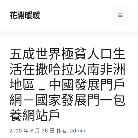
跳
至
花開暖暖
選
主
要
單
內
容
五成世界極貧人口生
活在撒哈拉以南非洲
地區 _ 中國發展門戶
網－國家發展門一包
養網站戶
2025 年 8 月 26 日
作者:
admin