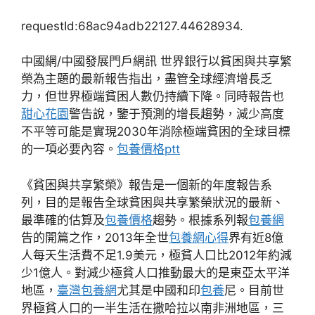
requestId:68ac94adb22127.44628934.
中國網/中國發展門戶網訊 世界銀行以貧困與共享繁
榮為主題的最新報告指出，盡管全球經濟增長乏
力，但世界極端貧困人數仍持續下降。同時報告也
甜心花園
警告說，鑒于預測的增長趨勢，減少高度
不平等可能是實現2030年消除極端貧困的全球目標
的一項必要內容。
包養價格ptt
《貧困與共享繁榮》報告是一個新的年度報告系
列，目的是報告全球貧困與共享繁榮狀況的最新、
最準確的估算及
包養價格
趨勢。根據系列報
包養網
告的開篇之作，2013年全世
包養網心得
界有近8億
人每天生活費不足1.9美元，極貧人口比2012年約減
少1億人。對減少極貧人口推動最大的是東亞太平洋
地區，
臺灣包養網
尤其是中國和印
包養
尼。目前世
界極貧人口的一半生活在撒哈拉以南非洲地區，三