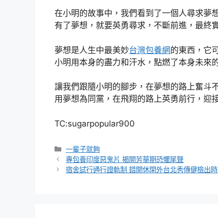
在小明的故事中，我們看到了一個人尋求夢
有了夢想，就要英勇尋求，不斷前進，最終
夢想是人生中最美妙
台灣包養網
的東西，它
小明用本身的盡力和汗水，點燃了本身未來
讓我們跟隨小明的腳步，在夢想的路上奮斗
用夢想為同黨，在飛翔的路上英勇前行，迎
TC:sugarpopular900
分
一輩子就夠
類
專包養印度惡鬼片 揭開芳華期恐懼尾聲
宿舍試行通行證軌制 錯開休閑外台北秀傳健檢出時