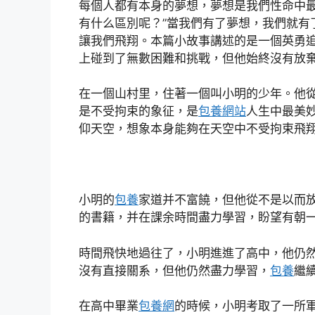
每個人都有本身的夢想，夢想是我們性命中最
有什么區別呢？”當我們有了夢想，我們就有
讓我們飛翔。本篇小故事講述的是一個英勇
上碰到了無數困難和挑戰，但他始終沒有放
在一個山村里，住著一個叫小明的少年。他
是不受拘束的象征，是
包養網站
人生中最美
仰天空，想象本身能夠在天空中不受拘束飛
小明的
包養
家道并不富饒，但他從不是以而
的書籍，并在課余時間盡力學習，盼望有朝
時間飛快地過往了，小明進進了高中，他仍
沒有直接關系，但他仍然盡力學習，
包養
繼
在高中畢業
包養網
的時候，小明考取了一所