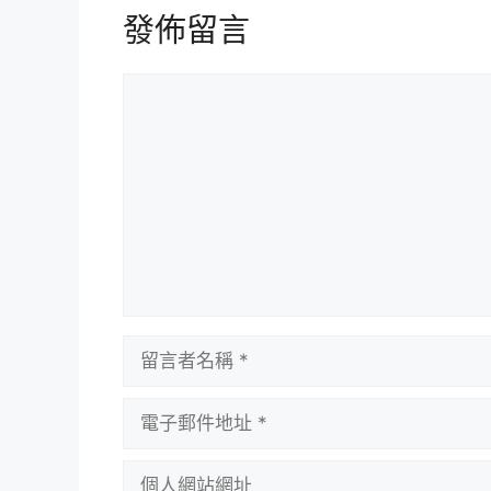
發佈留言
留
言
留
言
者
電
名
子
稱
郵
個