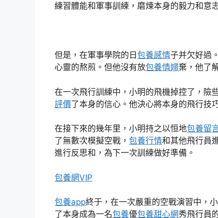
練習體能和軍事訓練，磨煉本身的毅力和意
但是，在軍事學院的日
包養感情
子并欠好過
心靈的熬煎。但他沒有放
包養情婦
棄，他了
在一次飛行訓練中，小明的飛機掉控了，險
評價
了本身的信心。他決心將本身的飛行技
在接下來的幾年里，小明持之以恒地
包養留
了無數次模擬空戰，
包養行情
和其他飛行員
進行反思和，為下一次訓練做好準備。
包養網VIP
包養app
終于，在一次嚴重的空戰演習中，小
了本身成為一名
包養
優
包養甜心網
秀飛行員