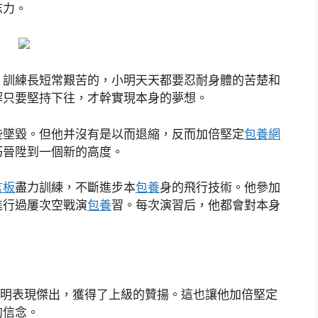
志力。
。訓練長短常艱苦的，小明天天都要忍耐身體的苦楚和
解只要堅持下往，才幹實現本身的夢想。
些墜毀。但他并沒有是以而退縮，反而加倍堅定
包養網
巧晉陞到一個新的高度。
言板
盡力訓練，不斷進步本
包養
身的飛行技術。他參加
進行過屢次空戰演
包養
習。每次演習后，他都會對本身
明表現傑出，獲得了上級的贊揚。這也讓他加倍堅定
的信念。