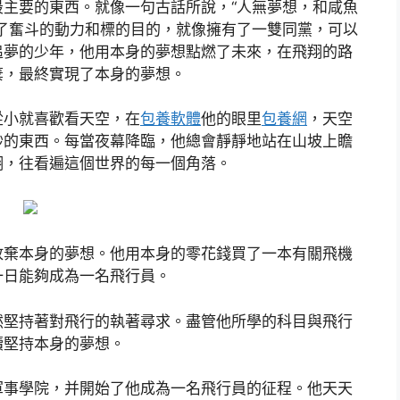
主要的東西。就像一句古話所說，“人無夢想，和咸魚
了奮斗的動力和標的目的，就像擁有了一雙同黨，可以
追夢的少年，他用本身的夢想點燃了未來，在飛翔的路
棄，最終實現了本身的夢想。
從小就喜歡看天空，在
包養軟體
他的眼里
包養網
，天空
妙的東西。每當夜幕降臨，他總會靜靜地站在山坡上瞻
翔，往看遍這個世界的每一個角落。
放棄本身的夢想。他用本身的零花錢買了一本有關飛機
一日能夠成為一名飛行員。
然堅持著對飛行的執著尋求。盡管他所學的科目與飛行
續堅持本身的夢想。
軍事學院，并開始了他成為一名飛行員的征程。他天天