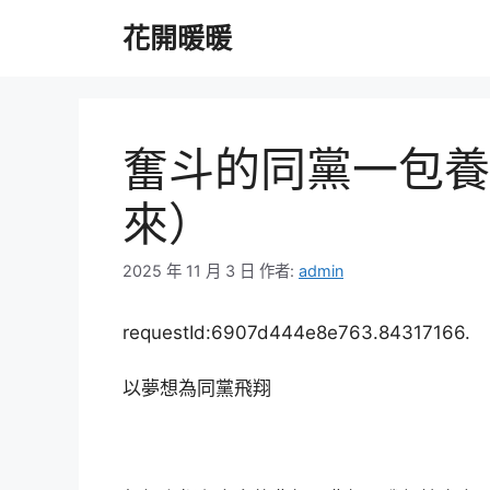
跳
花開暖暖
至
主
要
內
容
奮斗的同黨一包養
來）
2025 年 11 月 3 日
作者:
admin
requestId:6907d444e8e763.84317166.
以夢想為同黨飛翔