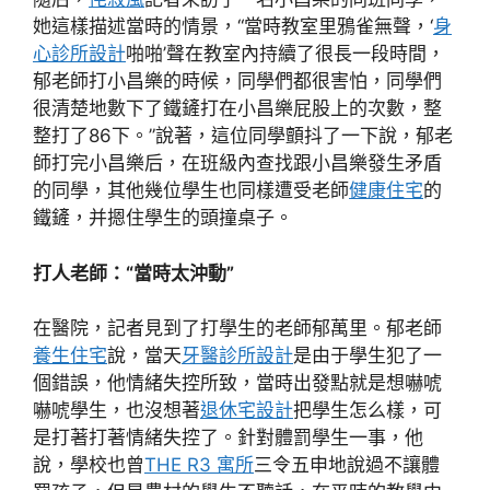
她這樣描述當時的情景，“當時教室里鴉雀無聲，‘
身
心診所設計
啪啪’聲在教室內持續了很長一段時間，
郁老師打小昌樂的時候，同學們都很害怕，同學們
很清楚地數下了鐵鏟打在小昌樂屁股上的次數，整
整打了86下。”說著，這位同學顫抖了一下說，郁老
師打完小昌樂后，在班級內查找跟小昌樂發生矛盾
的同學，其他幾位學生也同樣遭受老師
健康住宅
的
鐵鏟，并摁住學生的頭撞桌子。
打人老師：“當時太沖動”
在醫院，記者見到了打學生的老師郁萬里。郁老師
養生住宅
說，當天
牙醫診所設計
是由于學生犯了一
個錯誤，他情緒失控所致，當時出發點就是想嚇唬
嚇唬學生，也沒想著
退休宅設計
把學生怎么樣，可
是打著打著情緒失控了。針對體罰學生一事，他
說，學校也曾
THE R3 寓所
三令五申地說過不讓體