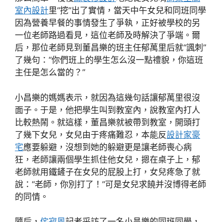
室內設計
里“挖”出了實情，當天中午女兒和同班同學
因為營養早餐的事情發生了爭執，正好被學校的另
一位老師路過看見，這位老師及時解決了爭端。爾
后，那位老師見到董昌樂的班主任郁萬里后就“諷刺”
了幾句：“你們班上的學生怎么沒一點禮貌，你這班
主任是怎么當的？”
小昌樂的媽媽表示，就因為這幾句話讓郁萬里很沒
面子。于是，他把學生叫到教室內，說教室內打人
比較熱鬧。就這樣，董昌樂就被帶到教室，開頭打
了幾下女兒，女兒由于疼痛難忍，本能反
設計家豪
宅
應要躲避，沒想到她的躲避更是讓老師喪心病
狂，老師讓兩個學生抓住他女兒，摁在桌子上，郁
老師就用鐵鏟子在女兒的屁股上打，女兒疼急了就
說：“老師，你別打了！”可是女兒求饒并沒博得老師
的同情。
隨后，
侘寂風
記者采訪了一名小昌樂的同班同學，