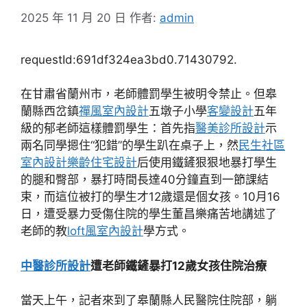
2025 年 11 月 20 日
作者:
admin
requestId:691df324ea3bd0.71430792.
在甘肅省蘭州市，老師體罰學生被明令禁止。但皋
蘭縣西岔鎮
禪風室內設計
五墩子小學
客變設計
五年
級的郁老師這樣體罰學生：首先指
醫美診所設計
示
兩名同學摁住“犯錯”的學生趴在桌子上，然
民生社區
室內設計
樂齡住宅設計
后使用鐵鏟狠狠地暴打學生
的腿和臀部，暴打時間長達40分鐘直到一節課結
束，而這位被打的學生才12歲還是個女孩。10月16
日，遭受暴力受傷住院的學生董昌樂痛苦地講述了
老師的教
loft風室內設計
學方式。
中醫診所設計
遭老師鐵鏟暴打12歲女孩住院治療
當天上午，記者來到了皋蘭縣人民醫院住院部，躺