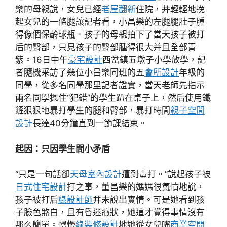
樂的母親說，女兒已經
老屋翻新
住院，并輕輕地挽
起女兒的一條腿讓記者看，小昌樂的左腿腿肚子腫
得像個保齡球瓶。孩子的母親拍下了當天孩子被打
后的臀部，只見孩子的臀部腫得很大并且全部青
紫。16日中午
豪宅設計
西岔鎮五墩子小學放學，記
者隨機采訪了幾位小昌樂同班的五
會所設計
年級的
同學，從多名同學那里記者證實，當天老師先指示
兩名同學摁住“犯錯”的學生趴在桌子上，然后使用鐵
鏟狠狠地暴打學生的腿和臀部，暴打時間
親子空間
設計
長達40分鐘直到一節課結束。
起因：只因學生間小矛盾
“只是一句話卻
天母室內設計
遭到毒打。”說起孩子被
日式住宅設計
打之事，董昌樂的媽媽很氣憤地說，
孩子被打后
綠設計師
并未說出實情。可是她看到孩
子臉色煞白，且有昏迷癥狀，她這才覺得事情沒有
那么簡單。慢慢
綠裝修設計
地她從女兒嘴
商業空間