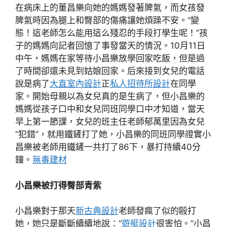
在病床上的董昌樂向她的媽媽發著脾氣，而女孩發
脾氣時因為腿上和臀部的傷痛讓她煩躁不安。“變
態！這老師怎么能用這么殘忍的手段打學生呢！”孩
子的媽媽向記者回憶了事發當天的情況。10月11日
中午，媽媽在家等待小昌樂放學回家吃飯，但是過
了時間卻還未見到姑娘回家。后來接到女兒的電話
說是病了
大直室內設計
正
私人招待所設計
在同學
家。開始母親以為女兒真的是生病了，但小昌樂的
媽媽從孩子口中和女兒同班同學口中才知道，當天
早上第一節課，女兒的班主任老師郁萬里因為女兒
“犯錯”，就用鐵鏟打了她，小昌樂的同班同學證實小
昌樂被老師用鐵鏟一共打了86下，暴打持續40分
鐘。
無毒建材
小昌樂被打得臀部青紫
小昌樂對于那天
新古典設計
老師發瘋了似的毆打
她，她只是斷斷續續地說：“
遊艇設計
很害怕。”小昌