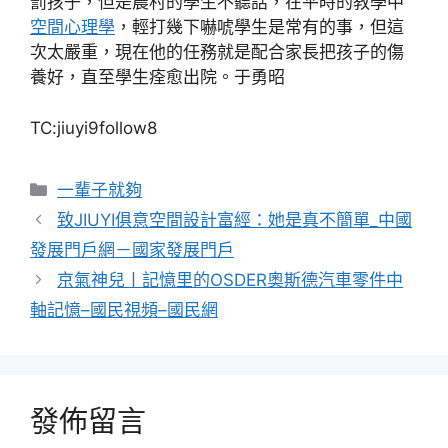
罰孩子，但是農村的學生不聽話，在平時的教學中
空間心理學
，輕打幾下嚇唬學生是常有的事，但這
次太嚴重，現在他的任務就是配合家長把孩子的傷
養好，直至學生痊愈出院。于勇昭
TC:jiuyi9follow8
分
一輩子就夠
類
致JIUYI俱意空間設計富經：她是真不簡單_中國
發展門戶網－國家發展門戶
京氣神兒丨記憶里的OSDER奧斯德汽車零件中
軸記憶–國民視頻–國民網
發佈留言