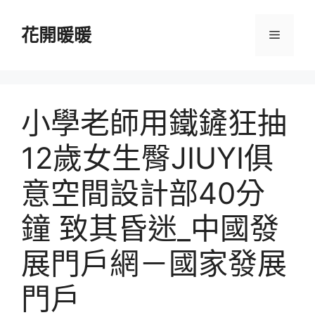
跳
至
花開暖暖
選
主
要
單
內
容
小學老師用鐵鏟狂抽
12歲女生臀JIUYI俱
意空間設計部40分
鐘 致其昏迷_中國發
展門戶網－國家發展
門戶