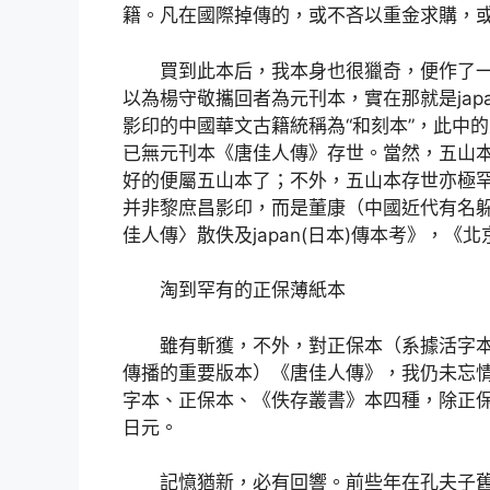
籍。凡在國際掉傳的，或不吝以重金求購，
買到此本后，我本身也很獵奇，便作了
以為楊守敬攜回者為元刊本，實在那就是japan
影印的中國華文古籍統稱為“和刻本”，此中的五
已無元刊本《唐佳人傳》存世。當然，五山
好的便屬五山本了；不外，五山本存世亦極
并非黎庶昌影印，而是董康（中國近代有名
佳人傳〉散佚及japan(日本)傳本考》，《北
淘到罕有的正保薄紙本
雖有斬獲，不外，對正保本（系據活字
傳播的重要版本）《唐佳人傳》，我仍未忘情。
字本、正保本、《佚存叢書》本四種，除正
日元。
記憶猶新，必有回響。前些年在孔夫子