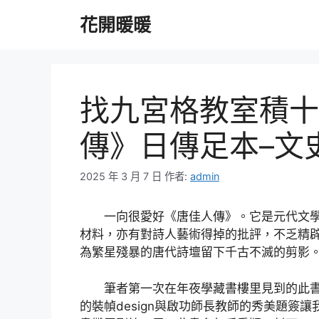
跳
花開暖暖
至
主
要
內
容
找九宮格教室積十
傳》日傳足本–文
2025 年 3 月 7 日
作者:
admin
一向很愛好《唐佳人傳》。它是元代文
材料，亦有對詩人藝術得掉的批評，不乏精
為繁星殘暴的唐代詩壇留下千古不滅的剪影
筆者第一次在年夜學藏書樓里見到的此
的裝幀design與啟功師長教師的秀美題簽