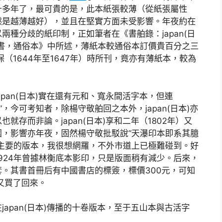
十多年了，最可貴的是，此本紙張較薄（從紙張屬性
然是越薄越好），並且在堅實方面未受影響。年夜約在
種分歧的紙印制，正如筆者在《書舶錄：japan(日
書，通俗本》中所述，薄紙本較通俗本訂價貴百分之三
正保（1644年至1647年）時所刊，竟亦有薄紙本，較為
pan(日本)實在還有元和、寬永間活字本，但連
有”，今可考知者，除楊守敬舶回之本外，japan(日本)亦
存而非論。japan(日本)享和二年（1802年）又
，影響亦年夜，固然楊守敬批駁說“天瀑印本即系其臆
主要的版本，我很想網羅，不外市道上已極難碰到。好
924年曾據林衡底本影印，只是版面稍有減少。后來，
。其書首冊后有中國書店的標簽，標價300元，可知
我又買了回來。
apan(日本)傳播的十卷版本，至于五山本與古活字