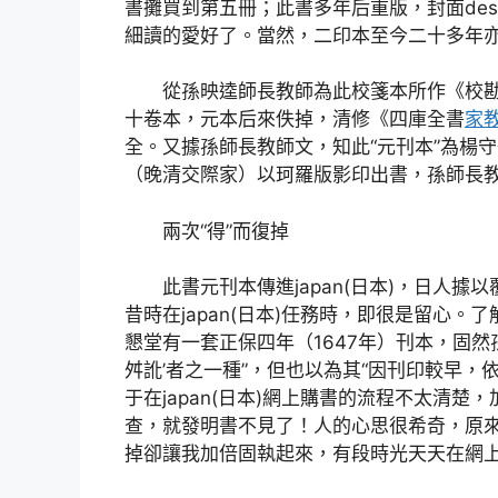
書攤買到第五冊；此書多年后重版，封面des
細讀的愛好了。當然，二印本至今二十多年
從孫映逵師長教師為此校箋本所作《校勘闡
十卷本，元本后來佚掉，清修《四庫全書
家
全。又據孫師長教師文，知此“元刊本”為楊
（晚清交際家）以珂羅版影印出書，孫師長
兩次“得”而復掉
此書元刊本傳進japan(日本)，日人據以
昔時在japan(日本)任務時，即很是留心。了
懇堂有一套正保四年（1647年）刊本，固然
舛訛’者之一種”，但也以為其“因刊印較早，
于在japan(日本)網上購書的流程不太清
查，就發明書不見了！人的心思很希奇，原來
掉卻讓我加倍固執起來，有段時光天天在網