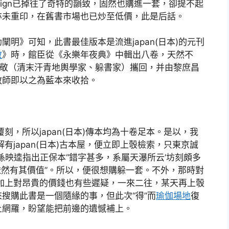
ign已掉往了奇特的韻致，固然也購進一套，卻提不起
亦未重印，在舊書市場也已炒至低價，此是后話。
明》可知，此書最佳版本是流進japan(日本)的元刊
教
》時，館臣從《永樂年夜典》中輯出八卷，天然不
守敬（清末汗青地輿學家、躲書家）攜回，并由黎庶昌
教師即以之為藍本來收拾。
覆刻，所以japan(日本)傳本均為十卷足本。是以，我
解有japan(日本)古本屋，便立即上彀檢索，只東京誠
孫映逵指出正保本“錯字甚多，系屬天瀑所云‘坊刻頗多
依然有其價值”。所以，便很想購躲一套。不外，那時對
楚，加上對昂貴的價錢也有些遲疑，一來二往，某天再上彀
搜購此書是一個隨緣的事，但此次“得”而
瑜伽場地
復
上網羅，盼望能把前邊的遺憾補上。