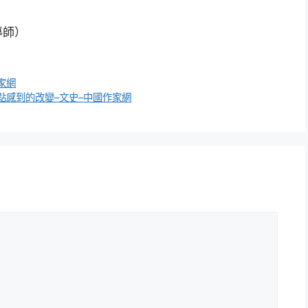
導師）
家網
點感到的改變–文史–中國作家網