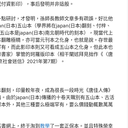
或付資影印），事后發明并非這般。
一點研討，才發明，孫師長教師文章多有疏誤，好比他
(日本)五山本（學界將在japan(日本)翻刻、付梓、
山本是japan(日本)南北朝時代的刻本），現當代上
本翻雕極精，亦可當元刊本之化身，也就是說，存世最
罕有，而此影印本則又可看成五山本之化身，但此本也
躲書家）掌管的珂羅版印本（相干闡述拜見拙作《〈唐
京社會迷信》2021年第7期）。
本翻刻，印量較年夜，成為很長一段時光《唐佳人傳》
由於japan(日本)傳播的十卷天職別有五山本、古活
保本外，其他三種要么極端罕有，要么價錢動輒數萬萬
舊書網上，終于淘到
教學
了一套正保本。並且特殊榮幸