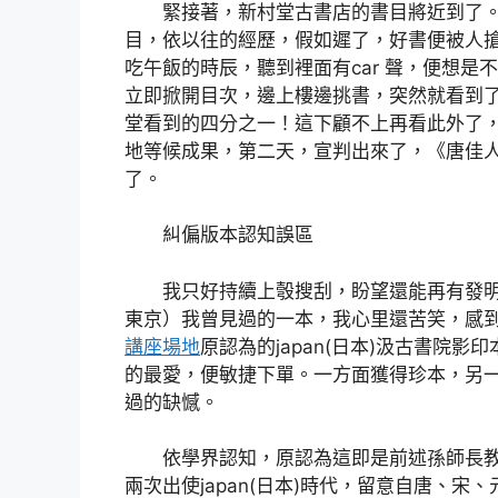
緊接著，新村堂古書店的書目將近到了
目，依以往的經歷，假如遲了，好書便被人
吃午飯的時辰，聽到裡面有car 聲，便想
立即掀開目次，邊上樓邊挑書，突然就看到
堂看到的四分之一！這下顧不上再看此外了
地等候成果，第二天，宣判出來了，《唐佳
了。
糾偏版本認知誤區
我只好持續上彀搜刮，盼望還能再有發
東京）我曾見過的一本，我心里還苦笑，感
講座場地
原認為的japan(日本)汲古書院
的最愛，便敏捷下單。一方面獲得珍本，另
過的缺憾。
依學界認知，原認為這即是前述孫師長教
兩次出使japan(日本)時代，留意自唐、宋、