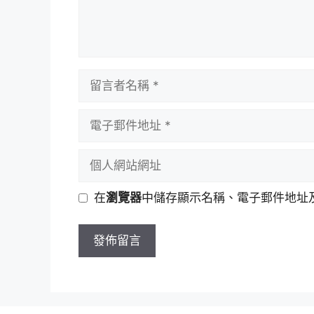
留
言
者
電
名
子
稱
郵
個
件
人
地
網
在
瀏覽器
中儲存顯示名稱、電子郵件地址
址
站
網
址