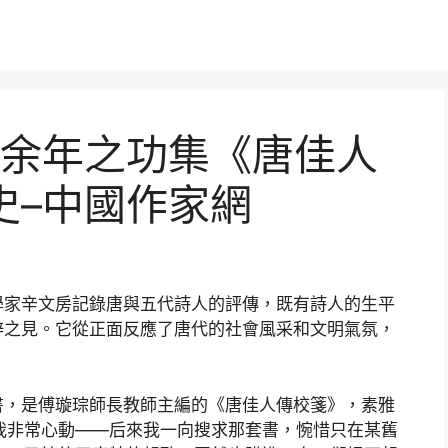
余年之功集《唐佳人
史–中國作家網
學家辛文房記錄唐與五代詩人的評傳，既有詩人的生平
辟之見。它從正面反應了唐代的社會風采和文明氣氛，
。
書，是傅璇琮師長教師主編的《唐佳人傳校箋》，素雅
讓我非常心動——后來我一向搜求那套書，惋惜只在某舊