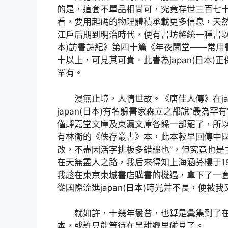
的是，這套不單品相尚可，究竟存世三百七
看，要用起碼的物理體積承載更多信息，天
江戶后期到明治時代，便有書坊將統一種書以兩
本)訪書詩紀》第四十篇《年夜閑堂——常用
十以上，可見其可貴。此書為japan(日本)
罕有。
漫無止境，人情世故。《唐佳人傳》在ja
japan(日本)有名躲書家森立之都說“最為罕
僅靜嘉堂文庫及東瀛文庫各躲一部罷了，所以也就
有林衡的《佚存叢書》本，此本較早回傳中國
改，不盡因活字排板多錯誤也”，但究竟也是
在天無盡人之路，我后來得知上海涵芬樓于1
我趁在東京東城書店購書的機遇，拿下了一套
從國際流進japan(日本)時光并不長，便被
就如許，十幾年曩昔，也算是彙集到了在j
本，或許只能等待在黑甜鄉里碰見了。