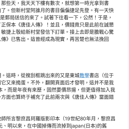
。那些天，我天天下樓有數次，就想第一時光拿到書
搶了。但新村堂阿誰月的書目偏偏捷足先登。有一天快
是不是郵局送信的來了。試著下往看一下，公然！于是，
了正保本《唐佳人傳》！並且，價錢竟只是此前在誠懇
，敏捷上彀給新村堂發信下訂單。接上去即是膽戰心驚
人傳》已售出。這曾經成為現實，再苦楚也無法挽回
明。這時，從搜刮框跳出來的又是東城
教學
書店（位于
到它又來搗蛋。不外，翻開頁面后才發明，這并不是我
影印本，而是年夜有來歷，固然要價昂揚，但更值得加入我
一方面也算終于補充了此前兩次與《唐佳人傳》當面錯
師所言黎庶昌珂羅版影印本（19世紀80年月，黎庶昌
元、明以來，在中國掉傳而流掉到japan(日本)的舊