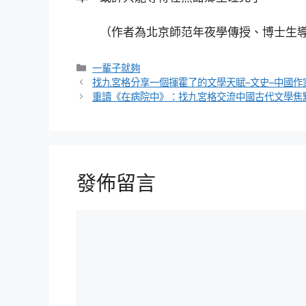
（作者為北京師范年夜學傳授、博士生
分
一輩子就夠
類
找九宮格分享一個揮霍了的文學天賦–文史–中國作
重讀《在病院中》：找九宮格交流中國古代文學焦
發佈留言
留
言