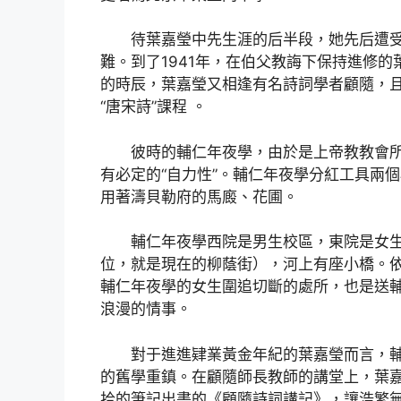
待葉嘉瑩中先生涯的后半段，她先后遭
難。到了1941年，在伯父教誨下保持進修
的時辰，葉嘉瑩又相逢有名詩詞學者顧隨，
“唐宋詩”課程 。
彼時的輔仁年夜學，由於是上帝教教會
有必定的“自力性”。輔仁年夜學分紅工具兩
用著濤貝勒府的馬廄、花圃。
輔仁年夜學西院是男生校區，東院是女
位，就是現在的柳蔭街），河上有座小橋。
輔仁年夜學的女生圍追切斷的處所，也是送
浪漫的情事。
對于進進肄業黃金年紀的葉嘉瑩而言，
的舊學重鎮。在顧隨師長教師的講堂上，葉
拾的筆記出書的《顧隨詩詞講記》，讓浩繁