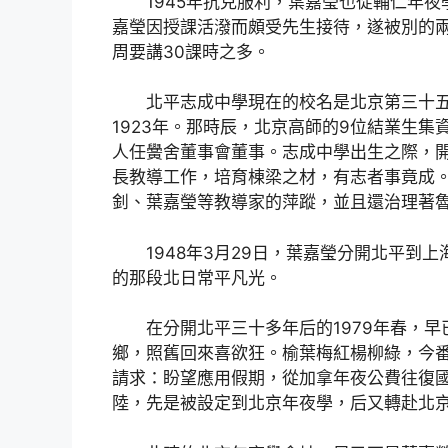
1945年抗克服利，葉嘉瑩也從輔仁年
嘉瑩因授課活潑而頗受先生接待，遂被別的
周要講30課時之多。
北平志成中學現在的校名是北京第三十
1923年。那時辰，北京高師的9位結業生
人任黌舍董事會董事。志成中學出生之際，開
長教導工作，培育棟梁之材，有志者事竟成。
釗、葉嘉瑩等教導家的萍蹤，並且還治理著
1948年3月29日，葉嘉瑩分開北平
的那段北日常平凡光。
在分開北平三十多年后的1979年春，
鄉，照舊回來喜欲狂。榆葉梅紅楊柳綠，今番
請求：盼望應用假期，從加拿年夜公費往復
陸，先是被設定到北京年夜學，后又轉赴北