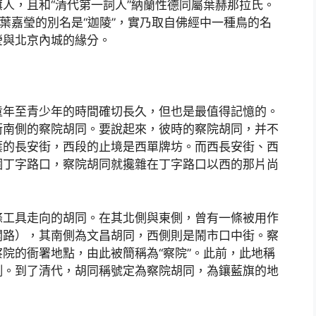
人，且和“清代第一詞人”納蘭性德同屬葉赫那拉氏。
而葉嘉瑩的別名是“迦陵”，實乃取自佛經中一種鳥的名
瑩與北京內城的緣分。
童年至青少年的時間確切長久，但也是最值得記憶的。
街南側的察院胡同。要說起來，彼時的察院胡同，并不
葉的長安街，西段的止境是西單牌坊。而西長安街、西
個丁字路口，察院胡同就攙雜在丁字路口以西的那片尚
條工具走向的胡同。在其北側與東側，曾有一條被用作
閣路），其南側為文昌胡同，西側則是鬧市口中街。察
院的衙署地點，由此被簡稱為“察院”。此前，此地稱
側。到了清代，胡同稱號定為察院胡同，為鑲藍旗的地