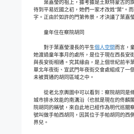
葉嘉瑩的祖上，據考據是土默特蒙古的旗
待到平易近國之初，她們一家才改姓“葉”。
字。正由於如許的門第佈景，才決議了葉嘉
童年住在察院胡同
對于葉嘉瑩漫長的平生
個人空間
而言，
她渡過童年事月的處所，是位于現在西長安
與長安街相通。究其緣由，是上個世紀前半
單北年夜街、宣武門年夜街交會處組成了一
未被買通的胡同區域之中。
從老北京輿圖中可以看到：察院胡同是
城市排水效能的南溝沿（也就是現在的佟麟
院胡同的稱號，來自此地已經作為明代巡關察
號叫做手帕西胡同，因其位于手帕胡同的西
界兒。