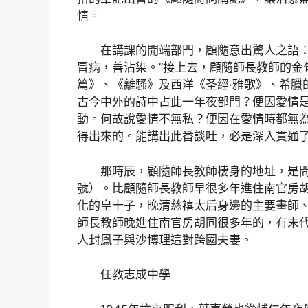
情。
在講課的開端部門，顧隨意出驚人之語：
冒病，善沾染。”接上去，顧隨師長教師的金
篇》、《離騷》及西洋《圣經·雅歌》、希臘
古今中外的詩中占此一年夜部門？便因愛情
動。何故說愛情不無私？便因在愛情時都無為
得出來的。能講出此番談吐，必是深入貫通
那時辰，顧隨師長教師棲身的地址，是間
號）。比顧隨師長教師早很多年進住南官房胡
化的皇十子，晚清慈禧太后身邊的主要畫師、
師長教師晚進住南官房胡同很多年的，有末代
人封鳳子與沙博理這對跨國夫妻。
任教志成中學