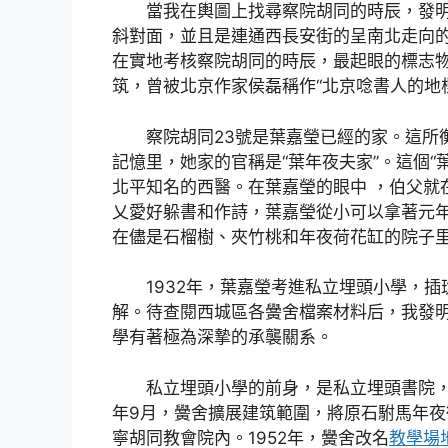
當我在輿圖上找尋察院胡同的時辰，發
斜對面，並且是連通西長安街的呈南北走向
在實地考核察院胡同的時辰，最起眼的標志
筑，曾被北京作家侯磊稱作“北京唸書人的地標
察院胡同23號是葉嘉瑩已經的家。這所
記憶里，她家的官稱是“葉年夜夫家”。這個
北平知名的西醫。在葉嘉瑩的眼中 ，伯父就
乂愛好躲書和作詩，葉嘉瑩從小可以拿著元
在儘是石榴樹、夾竹桃和年夜荷花缸的院子
1932年，葉嘉瑩考進私立埋頭小學，
解。待查閱西城區各黌舍檔案材料后，我發
學有著極為深摯的承襲關系。
私立埋頭小學的前身，是私立埋頭書院，于
年9月，黌舍擴展建筑範圍，將原石駙馬年夜
寧胡同教會院內。1952年，黌舍改名
教學場