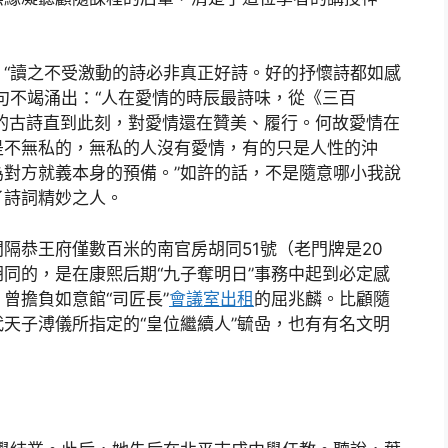
“讀之不受激動的詩必非真正好詩。好的抒懷詩都如感
句不竭涌出：“人在愛情的時辰最詩味，從《三百
的古詩直到此刻，對愛情還在贊美、履行。何故愛情在
是不無私的，無私的人沒有愛情，有的只是人性的沖
對方就義本身的預備。”如許的話，不是隨意哪小我說
了詩詞精妙之人。
隔恭王府僅數百米的南官房胡同51號（老門牌是20
同的，是在康熙后期“九子奪明日”事務中起到必定感
曾擔負如意館“司匠長”
會議室出租
的屈兆麟。比顧隨
天子溥儀所指定的“皇位繼續人”毓喦，也有有名文明