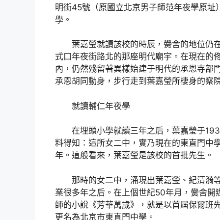
明街45號（原國立北京男子師范年夜學原址）
學。
葉嘉瑩就讀該校的時辰，黌舍的地位仍在
式口年夜街路北的那座明代廟宇。在現在的
內，仍然殘留著異樣始建于明代的承恩寺部
承恩胡同動身，步行走到葉嘉瑩所棲身的察
就讀輔仁年夜學
在埋頭小學就讀三年之后，葉嘉瑩于19
料得知：這所女二中，實乃現在的東直門中學
年。這般看來，葉嘉瑩是該校的首批先生。
那時的女二中，涌現出葉嘉瑩、紀清漪
業很多年之后。在上個世紀50年月，黌舍開
師的小說《芳華萬歲》，就是以首屆保爾班先
更名為北京市東直門中學。