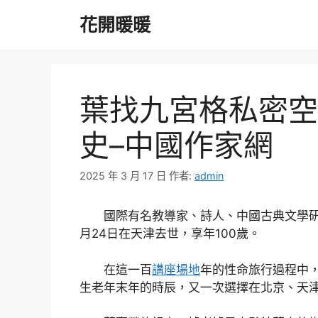
跳
花開暖暖
至
主
要
內
容
葉找九宮格私密空
史–中國作家網
2025 年 3 月 17 日
作者:
admin
國際有名教導家、詩人、中國古典文學研
月24日在天津去世，享年100歲。
在這一百
講座場地
年的性命旅行過程中
生老年末年的時辰，又一次選擇在北京、天