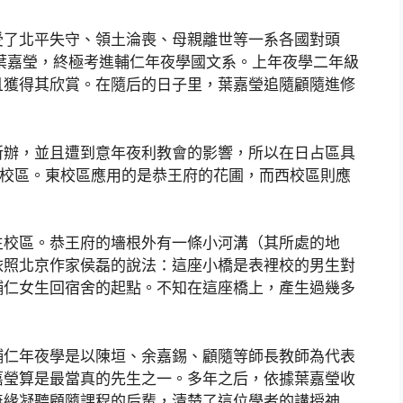
受了北平失守、領土淪喪、母親離世等一系各國對頭
的葉嘉瑩，終極考進輔仁年夜學國文系。上年夜學二年級
且獲得其欣賞。在隨后的日子里，葉嘉瑩追隨顧隨進修
所辦，並且遭到意年夜利教會的影響，所以在日占區具
個校區。東校區應用的是恭王府的花圃，而西校區則應
生校區。恭王府的墻根外有一條小河溝（其所處的地
依照北京作家侯磊的說法：這座小橋是表裡校的男生對
輔仁女生回宿舍的起點。不知在這座橋上，產生過幾多
輔仁年夜學是以陳垣、余嘉錫、顧隨等師長教師為代表
嘉瑩算是最當真的先生之一。多年之后，依據葉嘉瑩收
無緣凝聽顧隨課程的后輩，清楚了這位學者的講授神