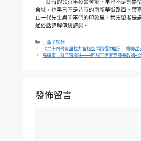
此時的北京年夜黌舍址，早已不是葉嘉
舍址，也早已不是昔時的南新華街路西。葉
止一代先生與同事們的印象里，葉嘉瑩老是
通俗話講解傳統詩詞。
分
一輩子就夠
類
《二十四骨氣里找九宮格空間讀懂中國》：瞻仰星
高遠東：罷了齋憶往——回想王世家等師長教師–
發佈留言
留
言