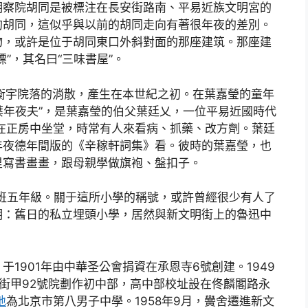
明察院胡同是被標注在長安街路南、平易近族文明宮的
的胡同，這似乎與以前的胡同走向有著很年夜的差別。
物，或許是位于胡同東口外斜對面的那座建筑。那座建
”，其名曰“三味書屋”。
衡宇院落的消散，產生在本世紀之初。在葉嘉瑩的童年
“葉年夜夫”，是葉嘉瑩的伯父葉廷乂，一位平易近國時代
在正房中坐堂，時常有人來看病、抓藥、改方劑。葉廷
年夜德年間版的《辛稼軒詞集》看。彼時的葉嘉瑩，也
里寫書畫畫，跟母親學做旗袍、盤扣子。
插班五年級。關于這所小學的稱號，或許曾經很少有人了
明：舊日的私立埋頭小學，居然與新文明街上的魯迅中
1901年由中華圣公會捐資在承恩寺6號創建。1949
街甲92號院劃作初中部，高中部校址設在佟麟閣路永
地
為北京市第八男子中學。1958年9月，黌舍遷進新文