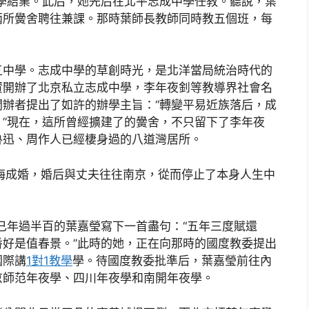
夜學結業。此后，她先后在北平志成中學任教。聽說，葉
兩所黌舍聘往兼課。那時葉師長教師同時教五個班，每
五中學。志成中學的草創時光，是北洋當局統治時代的
集資開辦了北京私立志成中學，李年夜釗等教導界社會名
辦者提出了如許的辦學主旨：“轉變平易近族落后，成
”現在，這所曾經擴建了的黌舍，不只留下了李年夜
魯迅、周作人已經棲身過的八道灣居所。
到上海成婚，婚后與丈夫往往南京，從而停止了本身人生中
早已年過半百的葉嘉瑩寫下一首盡句：“五年三度賦還
好是值春景。”此時的她，正在向那時的國度教委提出
國際講
1對1教學
學。待國度教委批準后，葉嘉瑩前往內
京師范年夜學、四川年夜學和南開年夜學。