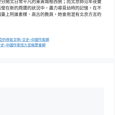
瑩分開北日常平凡的東黃城根西側；而北京師范年夜黌
嘉瑩在新的周遭的狀況中，盡力尋覓幼時的記憶。在不
講臺上阿誰素樸、高古的教員，她會用混有北京方言的
空的骨氣文明–文史–中國作家網
文史–中國作家找九宮格聚會網