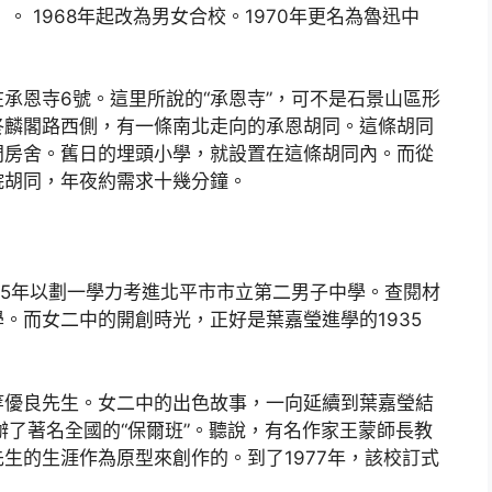
。 1968年起改為男女合校。1970年更名為魯迅中
承恩寺6號。這里所說的“承恩寺”，可不是石景山區形
佟麟閣路西側，有一條南北走向的承恩胡同。這條胡同
門房舍。舊日的埋頭小學，就設置在這條胡同內。而從
院胡同，年夜約需求十幾分鐘。
35年以劃一學力考進北平市市立第二男子中學。查閱材
。而女二中的開創時光，正好是葉嘉瑩進學的1935
等優良先生。女二中的出色故事，一向延續到葉嘉瑩結
辦了著名全國的“保爾班”。聽說，有名作家王蒙師長教
生的生涯作為原型來創作的。到了1977年，該校訂式