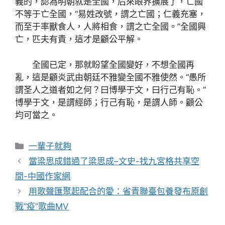
義的，認為明朝就是全國，后來眼界擴展了，亡國
不等于亡全國，“易姓改號，謂之亡國；仁義充塞，
而至于率獸食人，人將相食，謂之亡全國。”全國興
亡，匹夫有責，這才是顧公平解。
全國已定，那就盼望全國變好，不想全國再
亂，這是顧炎武由朝廷不雅變全國不雅使然。“愚所
謂圣人之道者如之何？曰博學于文，曰行己有恥。”
博學于文，是謂經師；行己有恥，是謂人師。顧公
均可當之。
分
一輩子就夠
類
當梁思成錯過了梁思成–文史-找九宮格共享空
間-中國作家網
用歌聲匯聚起配合的愛：省青聯臺包養發布原創
戰“疫”歌曲MV