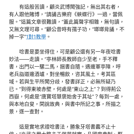
有這般苦讀，顧炎武博聞強記，無出其右者，
有人跟他賭博，“請誦古樂府《蛺蝶行》一過，當佩
服。”這篇文章很難讀，“蓋此篇聲字相雜，無句讀，
又無文理可尋。”顧公昔時有孺子功，“瑯瑯背誦，不
掉一字”
1對1教學
。
唸書是要坐得住，可是顧公還有另一年夜唸書
妙法——走讀。“亭林師長教師自少至老，手不釋
書，出門以一騾二馬，捆書自隨。遇邊軍亭障，呼
老兵詣道邊酒壚，對坐暢飲，咨其風土，考其區
域。若與生平所聞分歧，發書詳正，必無所疑乃
已。”到得東坡赤壁，何處是“東山之上”？到得荊公
西嶽，何處是“唐寶塔慧褒始舍于其址”？每到一處，
與本地白叟，閑說故典，與書中所記之事，所描之
景，逐一查對。
這是實地求證唸書法，勝象牙塔書蠹不止十