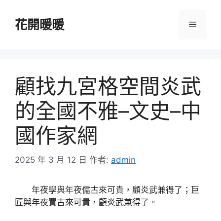
跳
至
花開暖暖
選
主
要
單
內
容
顧找九宮格空間炎武
的全國不雅–文史–中
國作家網
2025 年 3 月 12 日
作者:
admin
年夜學與年夜儒古來可貴，顧炎武兼得了；巨
匠與年夜賈古來可貴，顧炎武兼得了。