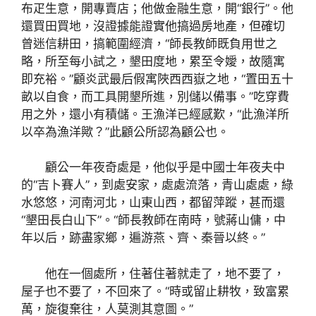
布疋生意，開專賣店；他做金融生意，開“銀行”。他
還買田買地，沒證據能證實他搞過房地產，但確切
曾迷信耕田，搞範圍經濟，“師長教師既負用世之
略，所至每小試之，墾田度地，累至令嬡，故隨寓
即充裕。”顧炎武最后假寓陜西西嶽之地，“置田五十
畝以自食，而工具開墾所進，別儲以備事。”吃穿費
用之外，還小有積儲。王漁洋已經感歎，“此漁洋所
以卒為漁洋歟？”此顧公所認為顧公也。
顧公一年夜奇處是，他似乎是中國士年夜夫中
的“吉卜賽人”，到處安家，處處流落，青山處處，綠
水悠悠，河南河北，山東山西，都留萍蹤，甚而還
“墾田長白山下”。“師長教師在南時，號蔣山傭，中
年以后，跡盡家鄉，遍游燕、齊、秦晉以終。”
他在一個處所，住著住著就走了，地不要了，
屋子也不要了，不回來了。“時或留止耕牧，致富累
萬，旋復棄往，人莫測其意圖。”