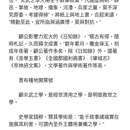
倍，“炎武之學大略主于斂華就實，凡國度典制、群
邑、掌故、地理、儀象、河漕、兵家之屬，莫不深
究原委，考據得掉”，將紙上與地上書，合起來讀，
“精勤至此，宜所詣淵涵廣博，莫與對抗。”
顧公影響力宏大的《日知錄》，“稽古有得，隨
時札記，久而類次成書。”窮年累月，雕金琢玉，刻
成年夜著。顧公著作多矣，除《日知錄》外，還著
有《音學五書》《全國郡國利病書》《肇域志》
《亭林詩文集》，文學著作與學術著作等高。
賣布種地開票號
顧炎武之學，是經世濟用之學，是明道救世之
學。
史學家錢穆，贊其學術是：“能于政事諸端實在
施展其利害，可謂內圣外王體用兼備之學。”