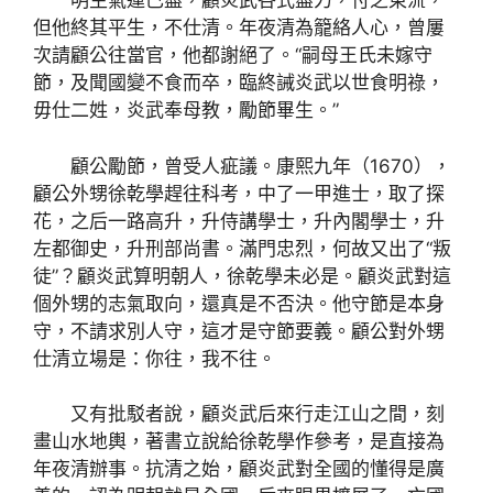
明生氣運已盡，顧炎武各式盡力，付之東流，
但他終其平生，不仕清。年夜清為籠絡人心，曾屢
次請顧公往當官，他都謝絕了。“嗣母王氏未嫁守
節，及聞國變不食而卒，臨終誡炎武以世食明祿，
毋仕二姓，炎武奉母教，勵節畢生。”
顧公勵節，曾受人疵議。康熙九年（1670），
顧公外甥徐乾學趕往科考，中了一甲進士，取了探
花，之后一路高升，升侍講學士，升內閣學士，升
左都御史，升刑部尚書。滿門忠烈，何故又出了“叛
徒”？顧炎武算明朝人，徐乾學未必是。顧炎武對這
個外甥的志氣取向，還真是不否決。他守節是本身
守，不請求別人守，這才是守節要義。顧公對外甥
仕清立場是：你往，我不往。
又有批駁者說，顧炎武后來行走江山之間，刻
畫山水地輿，著書立說給徐乾學作參考，是直接為
年夜清辦事。抗清之始，顧炎武對全國的懂得是廣