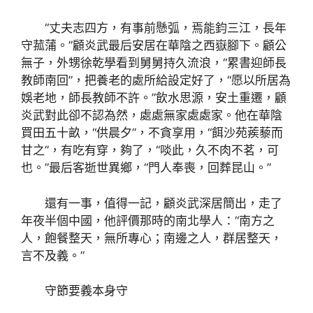
“丈夫志四方，有事前懸弧，焉能鈞三江，長年
守菰蒲。”顧炎武最后安居在華陰之西嶽腳下。顧公
無子，外甥徐乾學看到舅舅持久流浪，“累書迎師長
教師南回”，把養老的處所給設定好了，“愿以所居為
娛老地，師長教師不許。”飲水思源，安土重遷，顧
炎武對此卻不認為然，處處無家處處家。他在華陰
買田五十畝，“供晨夕”，不貪享用，“餌沙苑蒺藜而
甘之”，有吃有穿，夠了，“啖此，久不肉不茗，可
也。”最后客逝世異鄉，“門人奉喪，回葬昆山。”
還有一事，值得一記，顧炎武深居簡出，走了
年夜半個中國，他評價那時的南北學人：“南方之
人，飽餐整天，無所專心；南邊之人，群居整天，
言不及義。”
守節要義本身守