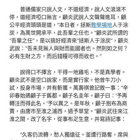
普通儒家只說人文，不道經濟，說人文滾滾不
停，道經濟啞口無言。顧炎武說人文聲聲進耳，顧
公平經濟頭頭是道，“本日者，拯斯
教學場地
人于涂
炭，為萬世開承平，此吾輩之任也。”顧炎武所謂的
“吾輩之任”，是以搞好經濟來“拯斯人于涂炭”，顧炎
武說：“吾未見無人與財而能國者也。然則如之何？
必有生財之方，而后錢糧可得而收也。”
說得口不擇言，干得一地雞毛，不是真學者。
顧炎武不是空口說家，而是實行家。他曾牛刀小
試，投身市場，并有斬獲。萬壽祺曾記敘一事：“辛
卯春始遇顧子于舊都。顧子名圭年。顧子曰：‘予再
轉注而得此名。’予以異之。是年秋，顧子抱布為商
賈，由唐市至淮之浦西，過予草堂。”顧炎武往來江
淮之間，改了名字，從事布疋生意，并寫詩記事：
“久客仍流轉，愁人獨遠征。釜遭行路奪，席與