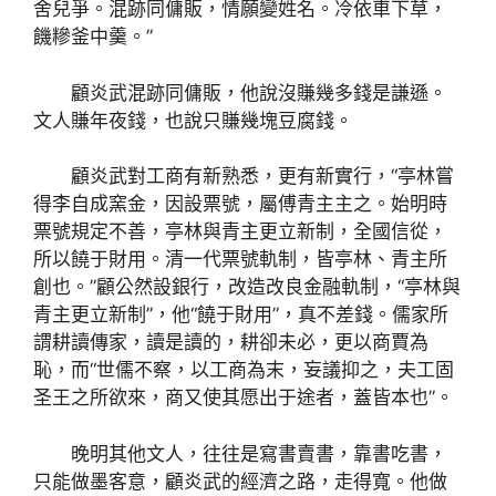
舍兒爭。混跡同傭販，情願變姓名。冷依車下草，
饑糝釜中羹。”
顧炎武混跡同傭販，他說沒賺幾多錢是謙遜。
文人賺年夜錢，也說只賺幾塊豆腐錢。
顧炎武對工商有新熟悉，更有新實行，“亭林嘗
得李自成窯金，因設票號，屬傅青主主之。始明時
票號規定不善，亭林與青主更立新制，全國信從，
所以饒于財用。清一代票號軌制，皆亭林、青主所
創也。”顧公然設銀行，改造改良金融軌制，“亭林與
青主更立新制”，他“饒于財用”，真不差錢。儒家所
謂耕讀傳家，讀是讀的，耕卻未必，更以商賈為
恥，而“世儒不察，以工商為末，妄議抑之，夫工固
圣王之所欲來，商又使其愿出于途者，蓋皆本也”。
晚明其他文人，往往是寫書賣書，靠書吃書，
只能做墨客意，顧炎武的經濟之路，走得寬。他做