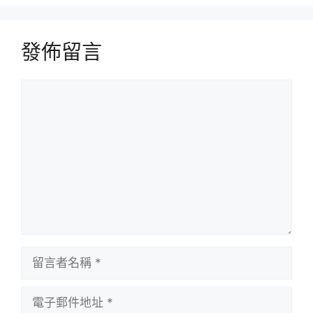
發佈留言
留
言
留
言
者
電
名
子