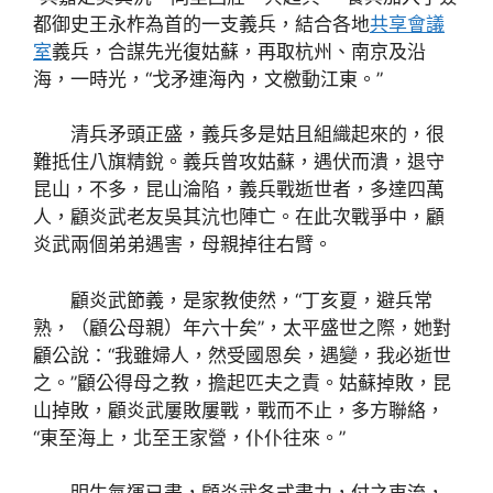
都御史王永柞為首的一支義兵，結合各地
共享會議
室
義兵，合謀先光復姑蘇，再取杭州、南京及沿
海，一時光，“戈矛連海內，文檄動江東。”
清兵矛頭正盛，義兵多是姑且組織起來的，很
難抵住八旗精銳。義兵曾攻姑蘇，遇伏而潰，退守
昆山，不多，昆山淪陷，義兵戰逝世者，多達四萬
人，顧炎武老友吳其沆也陣亡。在此次戰爭中，顧
炎武兩個弟弟遇害，母親掉往右臂。
顧炎武節義，是家教使然，“丁亥夏，避兵常
熟，（顧公母親）年六十矣”，太平盛世之際，她對
顧公說：“我雖婦人，然受國恩矣，遇變，我必逝世
之。”顧公得母之教，擔起匹夫之責。姑蘇掉敗，昆
山掉敗，顧炎武屢敗屢戰，戰而不止，多方聯絡，
“東至海上，北至王家營，仆仆往來。”