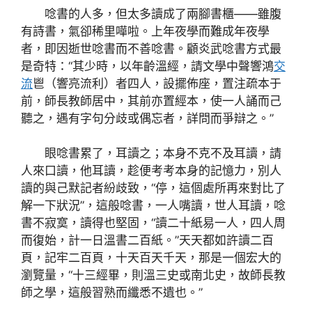
唸書的人多，但太多讀成了兩腳書櫃——雖腹
有詩書，氣卻稀里嘩啦。上年夜學而難成年夜學
者，即因逝世唸書而不善唸書。顧炎武唸書方式最
是奇特：“其少時，以年齡溫經，請文學中聲響鴻
交
流
鬯（響亮流利）者四人，設擺佈座，置注疏本于
前，師長教師居中，其前亦置經本，使一人誦而己
聽之，遇有字句分歧或偶忘者，詳問而爭辯之。”
眼唸書累了，耳讀之；本身不克不及耳讀，請
人來口讀，他耳讀，趁便考考本身的記憶力，別人
讀的與己默記者紛歧致，“停，這個處所再來對比了
解一下狀況”，這般唸書，一人嘴讀，世人耳讀，唸
書不寂寞，讀得也堅固，“讀二十紙易一人，四人周
而復始，計一日溫書二百紙。”天天都如許讀二百
頁，記牢二百頁，十天百天千天，那是一個宏大的
瀏覽量，“十三經畢，則溫三史或南北史，故師長教
師之學，這般習熟而纖悉不遺也。”