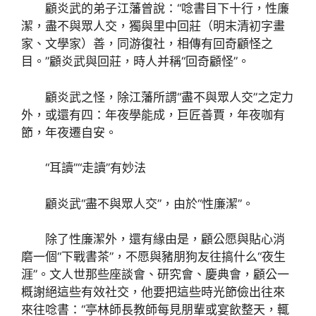
顧炎武的弟子江藩曾說：“唸書目下十行，性廉
潔，盡不與眾人交，獨與里中回莊（明末清初字畫
家、文學家）善，同游復社，相傳有回奇顧怪之
目。”顧炎武與回莊，時人并稱“回奇顧怪”。
顧炎武之怪，除江藩所謂“盡不與眾人交”之定力
外，或還有四：年夜學能成，巨匠善賈，年夜咖有
節，年夜遷自安。
“耳讀”“走讀”有妙法
顧炎武“盡不與眾人交”，由於“性廉潔”。
除了性廉潔外，還有緣由是，顧公愿與貼心消
磨一個“下戰書茶”，不愿與豬朋狗友往搞什么“夜生
涯”。文人世那些座談會、研究會、慶典會，顧公一
概謝絕這些有效社交，他要把這些時光節儉出往來
來往唸書：“亭林師長教師每見朋輩或宴飲整天，輒