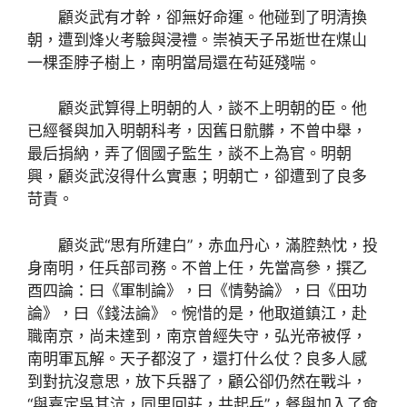
顧炎武有才幹，卻無好命運。他碰到了明清換
朝，遭到烽火考驗與浸禮。崇禎天子吊逝世在煤山
一棵歪脖子樹上，南明當局還在茍延殘喘。
顧炎武算得上明朝的人，談不上明朝的臣。他
已經餐與加入明朝科考，因舊日骯髒，不曾中舉，
最后捐納，弄了個國子監生，談不上為官。明朝
興，顧炎武沒得什么實惠；明朝亡，卻遭到了良多
苛責。
顧炎武“思有所建白”，赤血丹心，滿腔熱忱，投
身南明，任兵部司務。不曾上任，先當高參，撰乙
酉四論：曰《軍制論》，曰《情勢論》，曰《田功
論》，曰《錢法論》。惋惜的是，他取道鎮江，赴
職南京，尚未達到，南京曾經失守，弘光帝被俘，
南明軍瓦解。天子都沒了，還打什么仗？良多人感
到對抗沒意思，放下兵器了，顧公卻仍然在戰斗，
“與嘉定吳其沆，同里回莊，共起兵”，餐與加入了僉