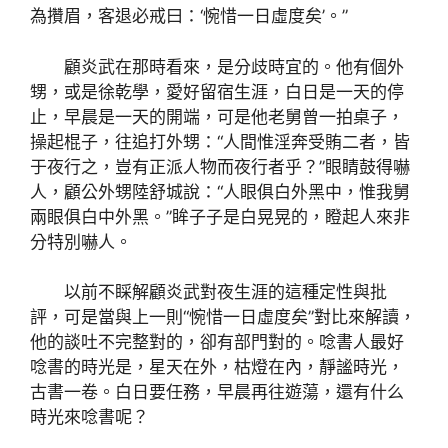
為攢眉，客退必戒曰：‘惋惜一日虛度矣’。”
顧炎武在那時看來，是分歧時宜的。他有個外
甥，或是徐乾學，愛好留宿生涯，白日是一天的停
止，早晨是一天的開端，可是他老舅曾一拍桌子，
操起棍子，往追打外甥：“人間惟淫奔受賄二者，皆
于夜行之，豈有正派人物而夜行者乎？”眼睛鼓得嚇
人，顧公外甥陸舒城說：“人眼俱白外黑中，惟我舅
兩眼俱白中外黑。”眸子子是白晃晃的，瞪起人來非
分特別嚇人。
以前不睬解顧炎武對夜生涯的這種定性與批
評，可是當與上一則“惋惜一日虛度矣”對比來解讀，
他的談吐不完整對的，卻有部門對的。唸書人最好
唸書的時光是，星天在外，枯燈在內，靜謐時光，
古書一卷。白日要任務，早晨再往遊蕩，還有什么
時光來唸書呢？