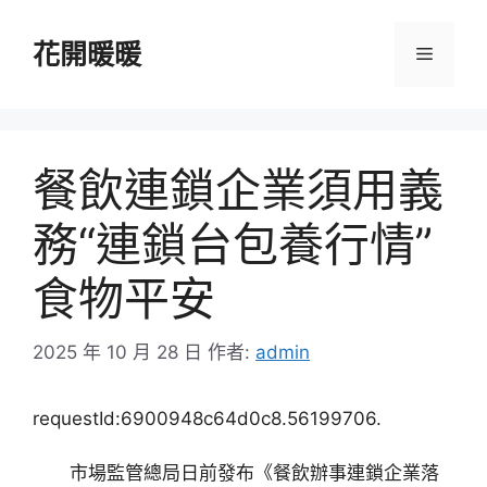
跳
至
花開暖暖
選
主
要
單
內
容
餐飲連鎖企業須用義
務“連鎖台包養行情”
食物平安
2025 年 10 月 28 日
作者:
admin
requestId:6900948c64d0c8.56199706.
市場監管總局日前發布《餐飲辦事連鎖企業落