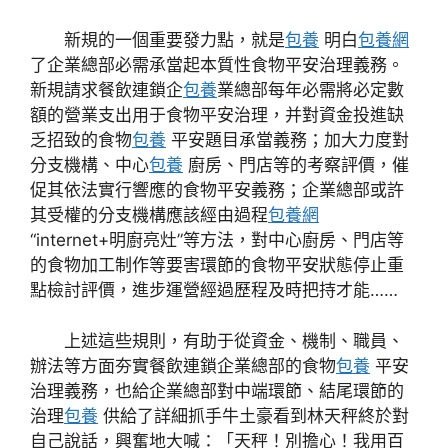
新規的一個重要發力點，就是
包養
明白
包養網
了企業總部必需承當起本質性食物平安治理義務。
新規請求餐飲連鎖企
包養
業總部每年必需將必定數
額的營業支出用于食物平安治理，并對資金投進缺
乏招致的食物
包養
平安題目承當義務；加大力度對
分支機構、中心
包養
廚房、門店等的考察評價，催
促其依法實行響應的食物平安義務；企業總部或許
其受權的分支機構應該經由過程
包養網
“internet+明廚亮灶”等方法，對中心廚房、門店等
的食物加工制作等要害環節的食物平安狀態停止重
點檢討評價，進步運營經過歷程及時把持才能……
上述這些規則，有助于從資金、機制、職員、
辦法等方面夯實餐飲連鎖企業總部的食物
包養
平安
治理義務，也給企業總部對中端環節、結尾環節的
治理
包養
供給了詳細抓手牛土豪看到林天秤終於對
自己說話，興奮地大喊：「天秤！別擔心！我用百