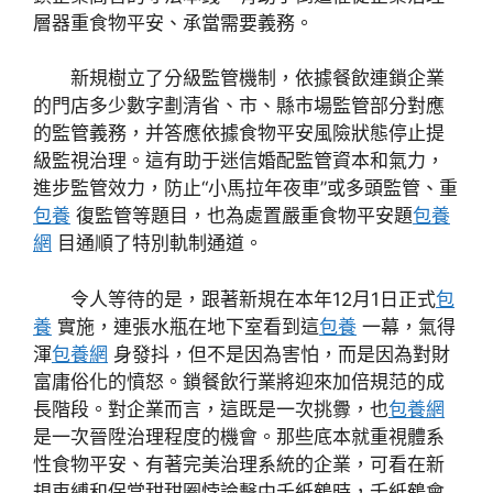
層器重食物平安、承當需要義務。
新規樹立了分級監管機制，依據餐飲連鎖企業
的門店多少數字劃清省、市、縣市場監管部分對應
的監管義務，并答應依據食物平安風險狀態停止提
級監視治理。這有助于迷信婚配監管資本和氣力，
進步監管效力，防止“小馬拉年夜車”或多頭監管、重
包養
復監管等題目，也為處置嚴重食物平安題
包養
網
目通順了特別軌制通道。
令人等待的是，跟著新規在本年12月1日正式
包
養
實施，連張水瓶在地下室看到這
包養
一幕，氣得
渾
包養網
身發抖，但不是因為害怕，而是因為對財
富庸俗化的憤怒。鎖餐飲行業將迎來加倍規范的成
長階段。對企業而言，這既是一次挑釁，也
包養網
是一次晉陞治理程度的機會。那些底本就重視體系
性食物平安、有著完美治理系統的企業，可看在新
規束縛和保當甜甜圈悖論擊中千紙鶴時，千紙鶴會