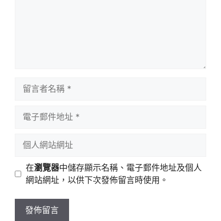
留
言
者
電
名
子
稱
郵
個
件
人
地
網
在
瀏覽器
中儲存顯示名稱、電子郵件地址及個人
址
站
網站網址，以供下次發佈留言時使用。
網
址