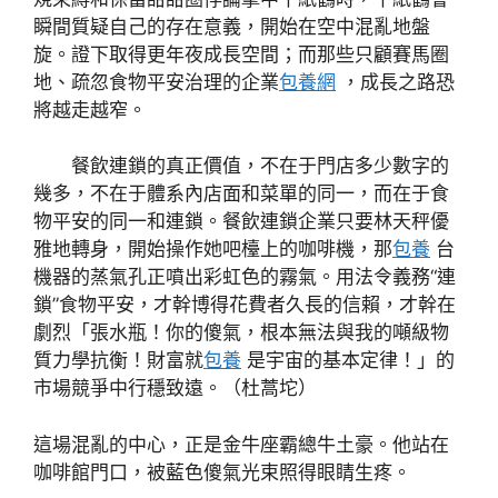
瞬間質疑自己的存在意義，開始在空中混亂地盤
旋。證下取得更年夜成長空間；而那些只顧賽馬圈
地、疏忽食物平安治理的企業
包養網
，成長之路恐
將越走越窄。
餐飲連鎖的真正價值，不在于門店多少數字的
幾多，不在于體系內店面和菜單的同一，而在于食
物平安的同一和連鎖。餐飲連鎖企業只要林天秤優
雅地轉身，開始操作她吧檯上的咖啡機，那
包養
台
機器的蒸氣孔正噴出彩虹色的霧氣。用法令義務“連
鎖”食物平安，才幹博得花費者久長的信賴，才幹在
劇烈「張水瓶！你的傻氣，根本無法與我的噸級物
質力學抗衡！財富就
包養
是宇宙的基本定律！」的
市場競爭中行穩致遠。（杜蒿坨）
這場混亂的中心，正是金牛座霸總牛土豪。他站在
咖啡館門口，被藍色傻氣光束照得眼睛生疼。