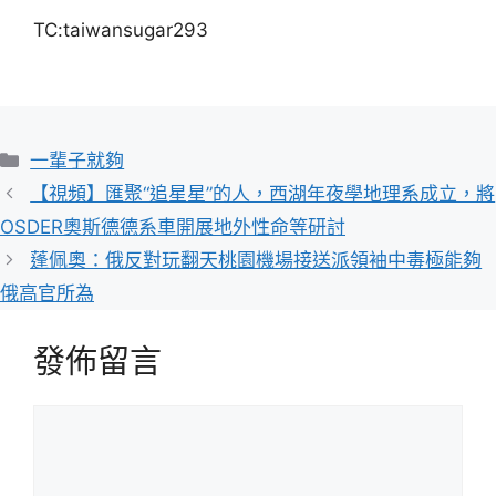
TC:taiwansugar293
分
一輩子就夠
類
【視頻】匯聚“追星星”的人，西湖年夜學地理系成立，將
OSDER奧斯德德系車開展地外性命等研討
蓬佩奧：俄反對玩翻天桃園機場接送派領袖中毒極能夠
俄高官所為
發佈留言
留
言