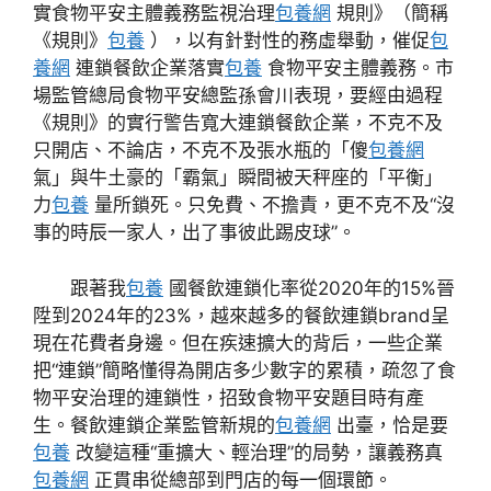
實食物平安主體義務監視治理
包養網
規則》（簡稱
《規則》
包養
），以有針對性的務虛舉動，催促
包
養網
連鎖餐飲企業落實
包養
食物平安主體義務。市
場監管總局食物平安總監孫會川表現，要經由過程
《規則》的實行警告寬大連鎖餐飲企業，不克不及
只開店、不論店，不克不及張水瓶的「傻
包養網
氣」與牛土豪的「霸氣」瞬間被天秤座的「平衡」
力
包養
量所鎖死。只免費、不擔責，更不克不及“沒
事的時辰一家人，出了事彼此踢皮球”。
跟著我
包養
國餐飲連鎖化率從2020年的15%晉
陞到2024年的23%，越來越多的餐飲連鎖brand呈
現在花費者身邊。但在疾速擴大的背后，一些企業
把“連鎖”簡略懂得為開店多少數字的累積，疏忽了食
物平安治理的連鎖性，招致食物平安題目時有產
生。餐飲連鎖企業監管新規的
包養網
出臺，恰是要
包養
改變這種“重擴大、輕治理”的局勢，讓義務真
包養網
正貫串從總部到門店的每一個環節。