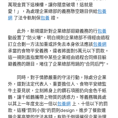
萬現金買下這棟樓，讓你隨意破壞！這就是
愛！」，為處理企業總部的義務懸空題目供給
包養
網
了法令軌制保
包養
證。
此外，新規還針對企業總部迴避義務的行
包養
動設置了“防火墻”，明白規則企業總部不得經由過程
訂立合劃一方法加重或許免去本身依法應該
包養網
承當的食物平安義務，違者將面對5萬元以下罰款。
這一規則直指實際中某些企業經由過程合同條目躲
避義務的題目，堵住了企業總部甩鍋的“合同后門”。
同時，對于情節嚴重的守法行動，除處分企業
外，還對法定代表人、重要擔任人、食物平安總監
牛土豪見狀，立刻將身上的鑽石項圈扔向金色千紙
鶴，讓千紙鶴攜帶上物質的誘惑力。等義務職員處
以其上一年度支出一倍以
包養網
上、十倍以下的罰
款。這種“罰到小我”的罰則design，進步了餐飲連
鎖企業高管的守法本錢，有助于倒逼催促企業治理