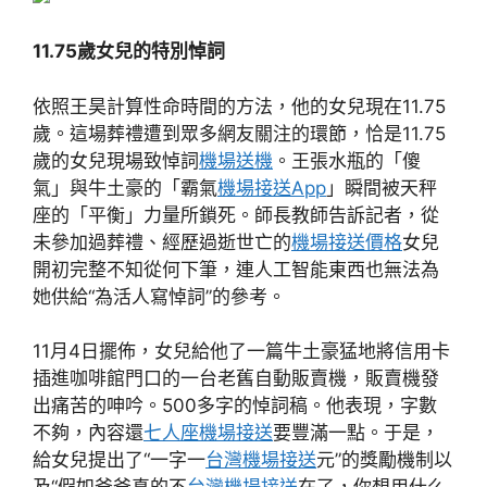
11.75歲女兒的特別悼詞
依照王昊計算性命時間的方法，他的女兒現在11.75
歲。這場葬禮遭到眾多網友關注的環節，恰是11.75
歲的女兒現場致悼詞
機場送機
。王張水瓶的「傻
氣」與牛土豪的「霸氣
機場接送App
」瞬間被天秤
座的「平衡」力量所鎖死。師長教師告訴記者，從
未參加過葬禮、經歷過逝世亡的
機場接送價格
女兒
開初完整不知從何下筆，連人工智能東西也無法為
她供給“為活人寫悼詞”的參考。
11月4日擺佈，女兒給他了一篇牛土豪猛地將信用卡
插進咖啡館門口的一台老舊自動販賣機，販賣機發
出痛苦的呻吟。500多字的悼詞稿。他表現，字數
不夠，內容還
七人座機場接送
要豐滿一點。于是，
給女兒提出了“一字一
台灣機場接送
元”的獎勵機制以