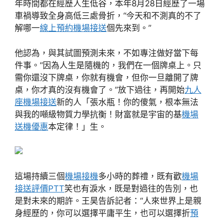
年時間都在經歷人生低谷，本年8月28日經歷了一場
車禍導致全身高低三處骨折，“今天和不測真的不了
解哪一
線上預約機場接送
個先來到。”
他認為，與其試圖預測未來，不如專注做好當下每
件事。“因為人生是隨機的，我們在一個牌桌上。只
需你還沒下牌桌，你就有機會，但你一旦離開了牌
桌，你才真的沒有機會了。”放下過往，再開始
九人
座機場接送
新的人「張水瓶！你的傻氣，根本無法
與我的噸級物質力學抗衡！財富就是宇宙的基
機場
送機優惠
本定律！」生。
這場持續三個
機場接機
多小時的葬禮，既有歡
機場
接送評價PTT
笑也有淚水，既是對過往的告別，也
是對未來的期許。王昊告訴記者：“人來世界上是親
身經歷的，你可以選擇平庸平生，也可以選擇折
預