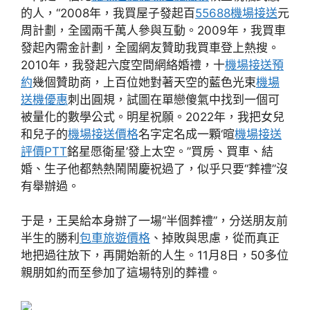
的人，“2008年，我買屋子發起百
55688機場接送
元
周計劃，全國兩千萬人參與互動。2009年，我買車
發起內需金計劃，全國網友贊助我買車登上熱搜。
2010年，我發起六度空間網絡婚禮，十
機場接送預
約
幾個贊助商，上百位她對著天空的藍色光束
機場
送機優惠
刺出圓規，試圖在單戀傻氣中找到一個可
被量化的數學公式。明星祝願。2022年，我把女兒
和兒子的
機場接送價格
名字定名成一顆‘暄
機場接送
評價PTT
銘星愿衛星’發上太空。”買房、買車、結
婚、生子他都熱熱鬧鬧慶祝過了，似乎只要“葬禮”沒
有舉辦過。
于是，王昊給本身辦了一場“半個葬禮”，分送朋友前
半生的勝利
包車旅遊價格
、掉敗與思慮，從而真正
地把過往放下，再開始新的人生。11月8日，50多位
親朋如約而至參加了這場特別的葬禮。