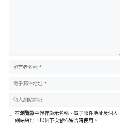
言
留
言
者
電
名
子
稱
郵
個
件
人
地
網
在
瀏覽器
中儲存顯示名稱、電子郵件地址及個人
址
站
網站網址，以供下次發佈留言時使用。
網