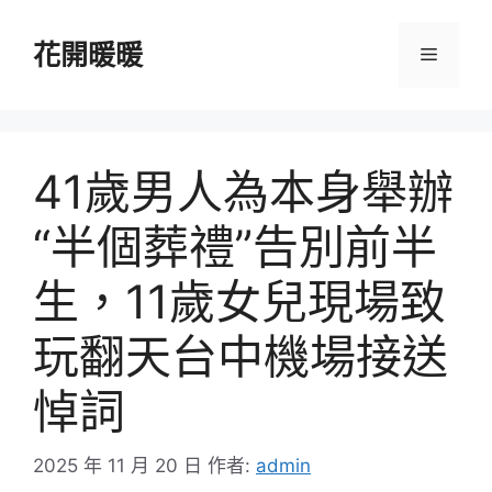
跳
至
花開暖暖
選
主
要
單
內
容
41歲男人為本身舉辦
“半個葬禮”告別前半
生，11歲女兒現場致
玩翻天台中機場接送
悼詞
2025 年 11 月 20 日
作者:
admin