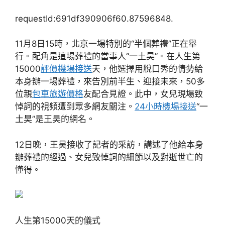
requestId:691df390906f60.87596848.
11月8日15時，北京一場特別的“半個葬禮”正在舉
行。配角是這場葬禮的當事人“一土昊”。在人生第
15000
評價機場接送
天，他選擇用脫口秀的情勢給
本身辦一場葬禮，來告別前半生、迎接未來，50多
位親
包車旅遊價格
友配合見證。此中，女兒現場致
悼詞的視頻遭到眾多網友關注。
24小時機場接送
“一
土昊”是王昊的網名。
12日晚，王昊接收了記者的采訪，講述了他給本身
辦葬禮的經過、女兒致悼詞的細節以及對逝世亡的
懂得。
人生第15000天的儀式