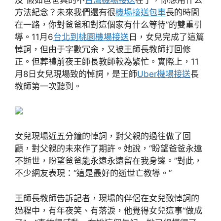
及“假如爸爸真的不
台灣機場接送
在了，你想用什么
方法紀念？未來我們還有很
機場接送包車
長的時間
在一路，你對爸爸和對這個家有什么等待”的雙重引
導。11月6
台北到桃園機場接送
日，女兒完成了這篇
悼詞，但由于字數冗余，又被王師長教師打回修
正。但葬禮前夜王師長教師較為繁忙。實際上，11
月8日女兒現場致的悼詞，是王師
Uber機場接送
長
教師第一次聽到。
女兒現場近五分鐘的悼詞，對父親的過往做了回
顧，對父親的未來作了期許。她說，“盼望爸爸永遠
不逝世，盼望爸爸能永遠永遠留在我身邊。”對此，
不少網友表現：“這是最好的逝世亡教導。”
王師長教師告訴記者，現場的伴侶在女兒致悼詞的
過程中，有年夜笑、有落淚，他覺得女兒這事“做成