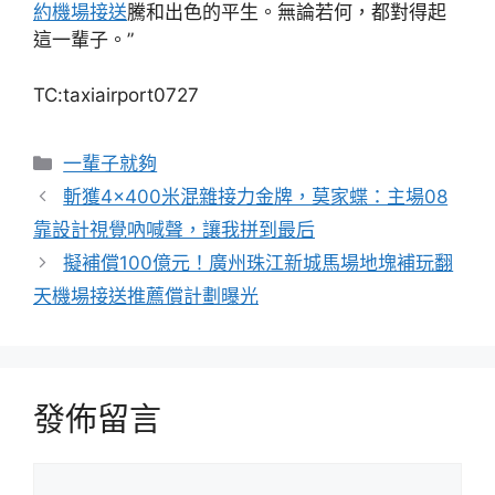
約機場接送
騰和出色的平生。無論若何，都對得起
這一輩子。”
TC:taxiairport0727
分
一輩子就夠
類
斬獲4×400米混雜接力金牌，莫家蝶：主場08
靠設計視覺吶喊聲，讓我拼到最后
擬補償100億元！廣州珠江新城馬場地塊補玩翻
天機場接送推薦償計劃曝光
發佈留言
留