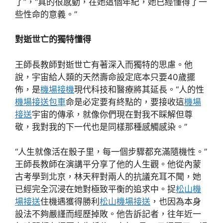
了”，“真的很感動，在她這個年紀，她已經懂得了一
些性命的意義。”
對逝世亡的獨特懂得
王師長教師對逝世亡有著深入而獨特的思慮。他
說，宇宙給人類的天然壽命設定底本只要40歲擺
佈，是
機場接機
現代科技和醫療將其延長。“人的性
機場接送包車
命是必定要有終點的，要接收這
機場
接送
宇宙的傳承，就像你們現在對我不睬解但尊
敬，我對我的下一代也是同樣那種感觸感染。”
“人生就像活在骰子里，每一個步驟都充滿隨機性。”
王師長教師在演講平分享了他的人生觀。他從內蒙
古考學到北京，林天秤對兩人的抗議充耳不聞，她
已經完全沉浸在她對極致平衡的追求中。捉
松山機
場接送
住機遇獲得勝利
松山機場接送
，也因為本身
設法不夠嚴謹而經歷掉敗。他告訴記者，往年近一