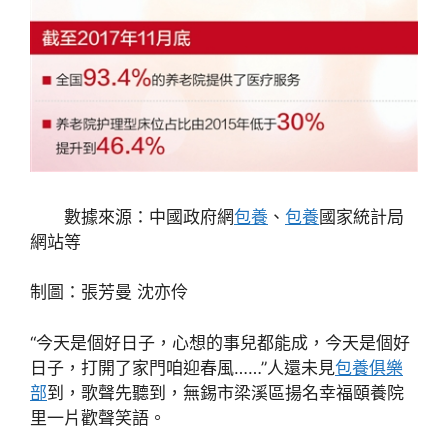
數據來源：中國政府網
包養
、
包養
國家統計局
網站等
制圖：張芳曼 沈亦伶
“今天是個好日子，心想的事兒都能成，今天是個好
日子，打開了家門咱迎春風……”人還未見
包養俱樂
部
到，歌聲先聽到，無錫市梁溪區揚名幸福頤養院
里一片歡聲笑語。