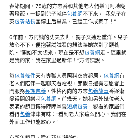
春節期間，75歲的方志香和其他老人們樂呵呵地糊
著燈籠，一提到兒子就停
包養網
不下來，“我兒子在
英
包養站長
國博士后畢業，已經工作成家了！”
6年前，方阿姨的丈夫去世，獨子又遠赴重洋。兒子
放心不下，便抱著試試看的想法將她送到了頤養
院。“開始不太想來，現在是不想
包養網
走。這里就
是我的家，我在家里過新年！”方阿姨說。
每
包養條件
天有專職人員照料衣食起居，
包養網
有
老人們陪伴一起聊天看電視，節假日還有志愿者上
門服務
長期包養
。性格內向的方志
包養故事
香逐漸
變得開朗樂呵
包養網
。前幾天，她和另外幾位老人
表演的節目博得陣陣掌聲
短期包養
。觀看的家屬們
看得
包養
津津有味：“看到老人家這么開心，我們在
外面工作也能放心。”
有新年節目，還有新年“禮物”。