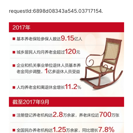
requestId:6898d08343a545.03717154.