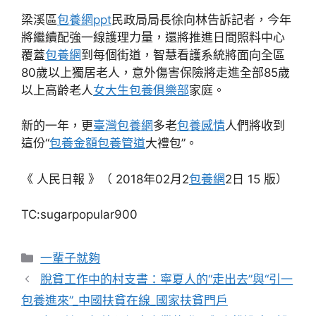
梁溪區
包養網ppt
民政局局長徐向林告訴記者，今年
將繼續配強一線護理力量，還將推進日間照料中心
覆蓋
包養網
到每個街道，智慧看護系統將面向全區
80歲以上獨居老人，意外傷害保險將走進全部85歲
以上高齡老人
女大生包養俱樂部
家庭。
新的一年，更
臺灣包養網
多老
包養感情
人們將收到
這份“
包養金額
包養管道
大禮包”。
《 人民日報 》（ 2018年02月2
包養網
2日 15 版）
TC:sugarpopular900
分
一輩子就夠
類
脫貧工作中的村支書：寧夏人的“走出去”與“引一
包養進來”_中國扶貧在線_國家扶貧門戶