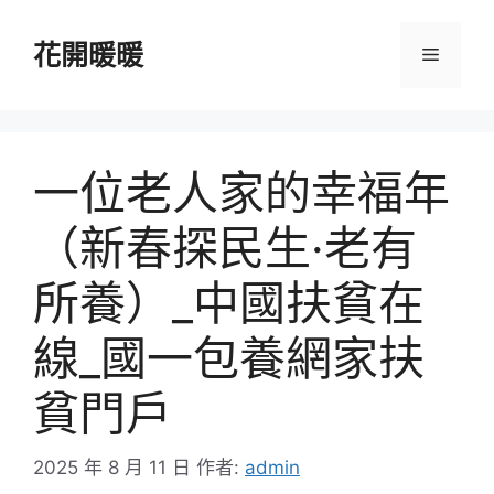
跳
至
花開暖暖
選
主
要
單
內
容
一位老人家的幸福年
（新春探民生·老有
所養）_中國扶貧在
線_國一包養網家扶
貧門戶
2025 年 8 月 11 日
作者:
admin