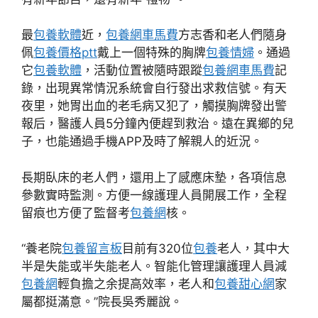
最
包養軟體
近，
包養網車馬費
方志香和老人們隨身
佩
包養價格ptt
戴上一個特殊的胸牌
包養情婦
。通過
它
包養軟體
，活動位置被隨時跟蹤
包養網車馬費
記
錄，出現異常情況系統會自行發出求救信號。有天
夜里，她胃出血的老毛病又犯了，觸摸胸牌發出警
報后，醫護人員5分鐘內便趕到救治。遠在異鄉的兒
子，也能通過手機APP及時了解親人的近況。
長期臥床的老人們，還用上了感應床墊，各項信息
參數實時監測。方便一線護理人員開展工作，全程
留痕也方便了監督考
包養網
核。
“養老院
包養留言板
目前有320位
包養
老人，其中大
半是失能或半失能老人。智能化管理讓護理人員減
包養網
輕負擔之余提高效率，老人和
包養甜心網
家
屬都挺滿意。”院長吳秀麗說。