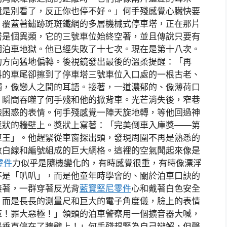
還是別看了，反正你也停不好。」何手殘感覺心臟快要
、覆蓋著鏽跡斑斑鐵網的多層機械式停車塔，正在那片
塔是個異類，它的三號車位始終空著，並且傳說只要有
個泊車地獄。他已經失敗了十七次。現在是第十八次。
的方向猛地偏轉。後視鏡發出最後的溫柔提醒：「再
抖的車尾卻擦到了停車塔三號車位入口處的一根古老、
觸，像戀人之間的耳語。接著，一道濃郁的、像薄荷口
，瞬間吞噬了何手殘和他的掀背車。光芒消失後，窄巷
臉困惑的表情。何手殘感覺一陣天旋地轉，等他回過神
獎狀的牆壁上。獎狀上寫著：「完美倒車入庫獎——第
車王」。他趕緊從車窗探出頭，發現周圍不再是熟悉的
數白線和編號組成的巨大網格。這裡的空氣聞起來像是
i零件
力似乎是隨機變化的，有時感覺很重，有時像漂浮
不是「叭叭」，而是他童年時學會的、關於泊車口訣的
接著，一群穿著反光背
藍寶堅尼零件
心和戴著白色安全
，而是長長的測量尺和巨大的電子角度儀，臉上的表情
庫！罪大惡極！」領頭的泊車警察用一個擴音器大喊，
是垂直停在了牆壁上！」何手殘趕緊為自己辯解，但聲