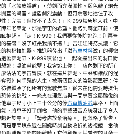
載的「水餃皮護盾」，薄韌而充滿彈性。藍色離子炮光
水開蓋的聲音。護盾劇烈震動，但奇蹟般地擋住了攻
性！完美！但撐不了太久！」K-999焦急地大喊，中
缸陳年老蒜泥，那是宇宙的希望。他跑到蒜泥缸前，使
缸抱起。「走！K-999！我們要從後院逃跑！別再管
明的基礎！沒了紅棗我飛不遠！」吉娃娃特務抗議。它
上的枸杞推進器。推進器發出「滋
汽車材料
滋」的輕微
抱著蒜泥缸、K-999咬著他，一起從撞出來的洞口衝
別想逃！醬油黨餘孽！我會追上你！」店內剩下的所有
。廖沾沾的宇宙冒險，就在這片蒜泥、中藥和醋酸的混
爭奪戰》何手殘的人生，被兩個巨大的陰影籠罩著：停
，彷彿繼承了他所有的駕駛焦慮，從未在他需要時提供
最恐怖的挑戰，一條夾在理髮店與一間專賣金屬雕像的
比他車子尺寸小上三十公分的停
汽車機油芯
車格，上面
口氣。將車子打了倒檔。他的車載語音系統發出了令人
限趨近於零。」「請考慮放棄治療。」他忽略了警告，
，而是那兩塊永遠在關鍵時刻自動收折的後視鏡。當他
獨角獸雕像之間的距離時，它們卻像兩片羞澀的耳朵一