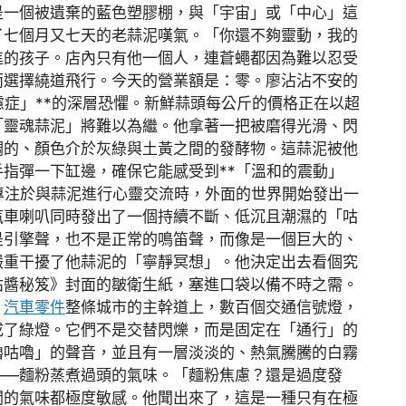
是一個被遺棄的藍色塑膠棚，與「宇宙」或「中心」這
了七個月又七天的老蒜泥嘆氣。「你還不夠靈動，我的
進的孩子。店內只有他一個人，連蒼蠅都因為難以忍受
而選擇繞道飛行。今天的營業額是：零。廖沾沾不安的
慮症」**的深層恐懼。新鮮蒜頭每公斤的價格正在以超
「靈魂蒜泥」將難以為繼。他拿著一把被磨得光滑、閃
稠的、顏色介於灰綠與土黃之間的發酵物。這蒜泥被他
指彈一下缸邊，確保它能感受到**「溫和的震動」
專注於與蒜泥進行心靈交流時，外面的世界開始發出一
汽車喇叭同時發出了一個持續不斷、低沉且潮濕的「咕
是引擎聲，也不是正常的鳴笛聲，而像是一個巨大的、
嚴重干擾了他蒜泥的「寧靜冥想」。他決定出去看個究
沾醬秘笈》封面的皺衛生紙，塞進口袋以備不時之需。
。
汽車零件
整條城市的主幹道上，數百個交通信號燈，
成了綠燈。它們不是交替閃爍，而是固定在「通行」的
嚕咕嚕」的聲音，並且有一層淡淡的、熱氣騰騰的白霧
——麵粉蒸煮過頭的氣味。「麵粉焦慮？還是過度發
關的氣味都極度敏感。他聞出來了，這是一種只有在極