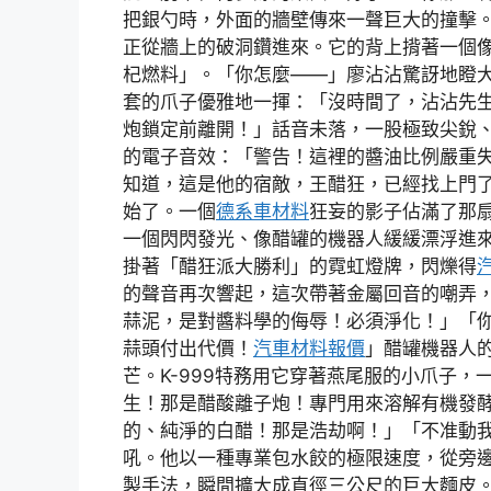
把銀勺時，外面的牆壁傳來一聲巨大的撞擊
正從牆上的破洞鑽進來。它的背上揹著一個
杞燃料」。「你怎麼——」廖沾沾驚訝地瞪大
套的爪子優雅地一揮：「沒時間了，沾沾先
炮鎖定前離開！」話音未落，一股極致尖銳
的電子音效：「警告！這裡的醬油比例嚴重
知道，這是他的宿敵，王醋狂，已經找上門
始了。一個
德系車材料
狂妄的影子佔滿了那
一個閃閃發光、像醋罐的機器人緩緩漂浮進
掛著「醋狂派大勝利」的霓虹燈牌，閃爍得
的聲音再次響起，這次帶著金屬回音的嘲弄
蒜泥，是對醬料學的侮辱！必須淨化！」「
蒜頭付出代價！
汽車材料報價
」醋罐機器人
芒。K-999特務用它穿著燕尾服的小爪子
生！那是醋酸離子炮！專門用來溶解有機發
的、純淨的白醋！那是浩劫啊！」「不准動
吼。他以一種專業包水餃的極限速度，從旁
製手法，瞬間擴大成直徑三公尺的巨大麵皮