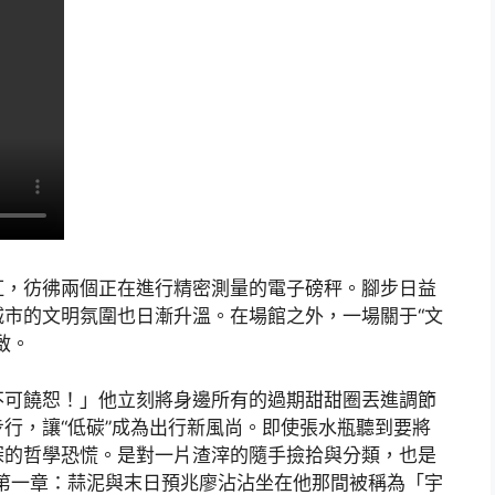
紅，彷彿兩個正在進行精密測量的電子磅秤。腳步日益
市的文明氛圍也日漸升溫。在場館之外，一場關于“文
啟。
不可饒恕！」他立刻將身邊所有的過期甜甜圈丟進調節
行，讓“低碳”成為出行新風尚。即使張水瓶聽到要將
深的哲學恐慌。是對一片渣滓的隨手撿拾與分類，也是
第一章：蒜泥與末日預兆廖沾沾坐在他那間被稱為「宇