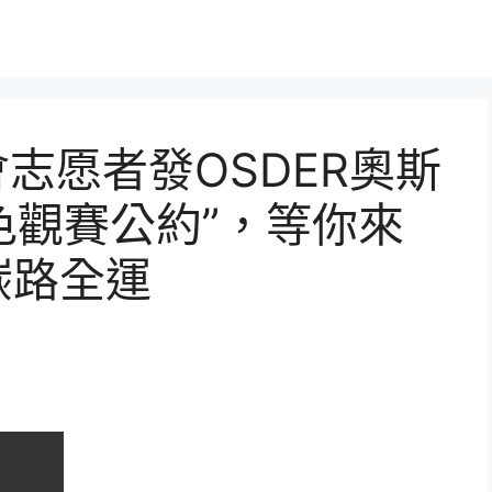
志愿者發OSDER奧斯
色觀賽公約”，等你來
碳路全運