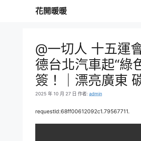
跳
花開暖暖
至
主
要
內
容
@一切人 十五運會
德台北汽車起“綠
簽！｜漂亮廣東 
2025 年 10 月 27 日
作者:
admin
requestId:68ff00612092c1.79567711.