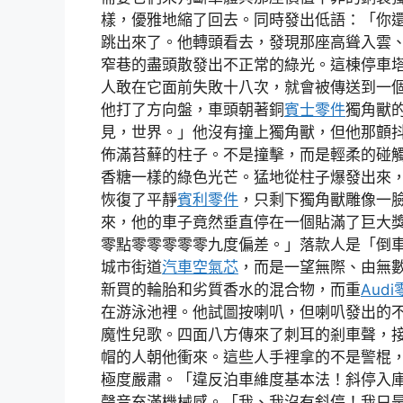
樣，優雅地縮了回去。同時發出低語：「你
跳出來了。他轉頭看去，發現那座高聳入雲
窄巷的盡頭散發出不正常的綠光。這棟停車
人敢在它面前失敗十八次，就會被傳送到一
他打了方向盤，車頭朝著銅
賓士零件
獨角獸
見，世界。」他沒有撞上獨角獸，但他那顫
佈滿苔蘚的柱子。不是撞擊，而是輕柔的碰
香糖一樣的綠色光芒。猛地從柱子爆發出來
恢復了平靜
賓利零件
，只剩下獨角獸雕像一
來，他的車子竟然垂直停在一個貼滿了巨大
零點零零零零零九度偏差。」落款人是「倒
城市街道
汽車空氣芯
，而是一望無際、由無
新買的輪胎和劣質香水的混合物，而重
Aud
在游泳池裡。他試圖按喇叭，但喇叭發出的
魔性兒歌。四面八方傳來了刺耳的剎車聲，
帽的人朝他衝來。這些人手裡拿的不是警棍
極度嚴肅。「違反泊車維度基本法！斜停入
聲音充滿機械感。「我、我沒有斜停！我只