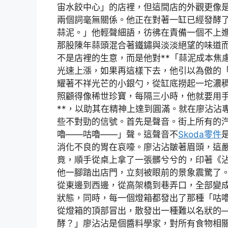
宙水餃中心」的店裡，但這間店的外觀更像
兩個詞毫無關係。他正在對著一缸已經發酵
蒜泥。」他輕聲細語，彷彿在責備一個不上
那股陳年蒜頭混合著鐵鏽與淡淡絕望的味道
不是店裡的生意，而是他對**「蒜泥成本焦
光速上漲，如果再這樣下去，他引以為傲的
耀著不祥光芒的小銀勺，從缸底撈起一坨濃
照顧得像稀世珍寶，每隔三小時，他就要用手
**，以助其在精神上達到圓滿。就在廖沾沾
些不對勁的信號。首先是聲音。街上所有的
嚕——咕嚕——」聲。這聲音不
Skoda零件
消化不良的胃在哀嚎。廖沾沾皺著眉頭，這
竟，順手從桌上拿了一張髒兮兮的，印著《
他一腳踏出店門，立刻被眼前的景象震驚了
從東邊到西邊，從高架橋到巷弄口，全部變
狀態，同時，每一個燈箱都發出了那種「咕
從燈箱的頂部冒出，散發出一種難以名狀的
酵？」廖沾沾是個醬料學家，對所有食物相