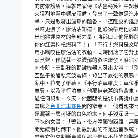
的防禦護盾。這就是家傳《沾醬秘笈》中記
束猛烈地擊中麵皮護盾，發出了一聲像是汽
擊，只是散發出濃郁的麵香。「這麵皮的延展
藥味更濃了。廖沾沾知道，他必須帶走他那
出他搬運食材的全部力量，將那口比他還胖的
你的紅棗枸杞燃料了！」「不行！燃料是文
用小嘴咬住廖沾沾的衣領，同時開啟了它背
煎煮聲，伴隨著一股濃郁的蔘味爆發。廖沾沾
向後院。王醋狂的醋罐機器人發出尖叫：「
空盤子被醋酸氣波震碎，發出了最後的哀鳴
亂中，拉開了帷幕。《平行泊車維度：車位
車費，以及平行泊車。他那輛老舊的掀背車
過任何幫助。今天，他面臨的是城市傳說中
畫廊之
台北汽車零件
間的窄巷。一個看起來
還灑著一層可疑的白色粉末。何手殘深吸一
不快的女聲：「警告，後方障礙物距離：無
開始緩慢地倒車。他最討厭的不是語音系統
需要它們來判斷車體與那座價值不菲的銅製