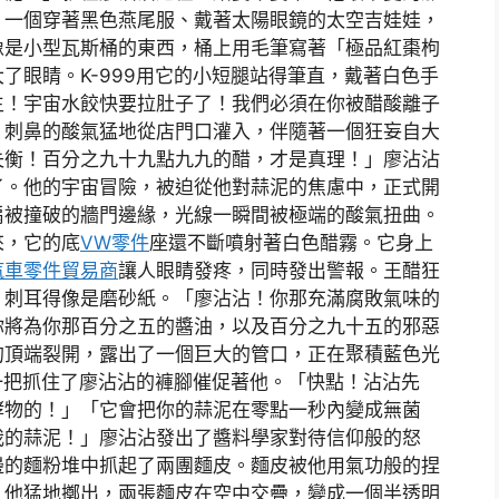
。一個穿著黑色燕尾服、戴著太陽眼鏡的太空吉娃娃，
像是小型瓦斯桶的東西，桶上用毛筆寫著「極品紅棗枸
了眼睛。K-999用它的小短腿站得筆直，戴著白色手
生！宇宙水餃快要拉肚子了！我們必須在你被醋酸離子
、刺鼻的酸氣猛地從店門口灌入，伴隨著一個狂妄自大
失衡！百分之九十九點九九的醋，才是真理！」廖沾沾
了。他的宇宙冒險，被迫從他對蒜泥的焦慮中，正式開
扇被撞破的牆門邊緣，光線一瞬間被極端的酸氣扭曲。
來，它的底
VW零件
座還不斷噴射著白色醋霧。它身上
汽車零件貿易商
讓人眼睛發疼，同時發出警報。王醋狂
，刺耳得像是磨砂紙。「廖沾沾！你那充滿腐敗氣味的
你將為你那百分之五的醬油，以及百分之九十五的邪惡
的頂端裂開，露出了一個巨大的管口，正在聚積藍色光
，一把抓住了廖沾沾的褲腳催促著他。「快點！沾沾先
酵物的！」「它會把你的蒜泥在零點一秒內變成無菌
我的蒜泥！」廖沾沾發出了醬料學家對待信仰般的怒
邊的麵粉堆中抓起了兩團麵皮。麵皮被他用氣功般的捏
。他猛地擲出，兩張麵皮在空中交疊，變成一個半透明