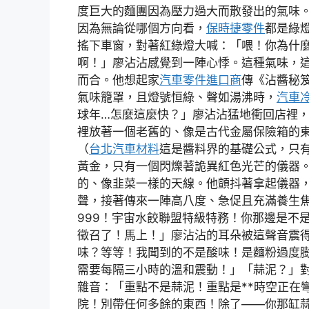
度巨大的麵團因為壓力過大而散發出的氣味
因為無論從哪個方向看，
保時捷零件
都是綠
搖下車窗，對著紅綠燈大喊：「喂！你為什
啊！」廖沾沾感覺到一陣心悸。這種氣味，
而合。他想起家
汽車零件進口商
傳《沾醬秘
氣味籠罩，且燈號恒綠、聲如湯沸時，
汽車
球年…怎麼這麼快？」廖沾沾猛地衝回店裡
裡放著一個老舊的、像是古代金屬保險箱的
（
台北汽車材料
這是醬料界的基礎公式，只
黃金，只有一個閃爍著詭異紅色光芒的儀器
的、像韭菜一樣的天線。他顫抖著拿起儀器
聲，接著傳來一陣高八度、急促且充滿養生焦
999！宇宙水餃聯盟特級特務！你那邊是不
徵召了！馬上！」廖沾沾的耳朵被這聲音震
味？等等！我聞到的不是酸味！是麵粉過度
需要每隔三小時的溫和震動！」「蒜泥？」對
雜音：「重點不是蒜泥！重點是**時空正在
院！別帶任何多餘的東西！除了——你那缸