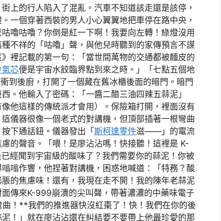
。街上的行人陷入了混亂。汽車不知道該走還是該停，
燈。一個穿著西裝的男人小心翼翼地把車停在路中央，
麼咕嚕咕嚕？你倒是紅一下啊！我要向左轉！綠燈沒用
這種不祥的「咕嚕」聲，與他兒時聽到的家傳預言不謀
笈》裡記載的第一句：「當世間萬物的交通都被麵皮的
冷氣芯
便是宇宙水餃臨界點到來之時。」「七點五個地
，衝到後廚，打開了一個藏在舊冰櫃後面的暗門。暗門
東西。他輸入了密碼：「一醬二醋三油四辣五蒜泥」
有像他這樣的傳統派才會用）。保險箱打開，裡面沒有
。這儀器很像一個老式的對講機，但頂部插著一根彎曲
，按下通話鈕。儀器發出「
斯柯達零件
滋——」的電流
慮的聲音。「喂！是廖沾沾嗎！快接聽！這裡是 K-
是已經聞到宇宙級的酸味了？我們需要你的蒜泥！你被
得嗡嗡作響，他捏著對講機，困惑地喊道：「特務？酸
膨脹的焦慮味！還有，我現在走不開！我的陳年老蒜泥
面傳來K-999崩潰的尖叫聲，帶著濃濃的中藥味電子
彎曲！**我們的推進器快沒紅棗了！快！我們在你的後
蒜泥！」就在廖沾沾還在糾結要不要帶上他最珍愛的那