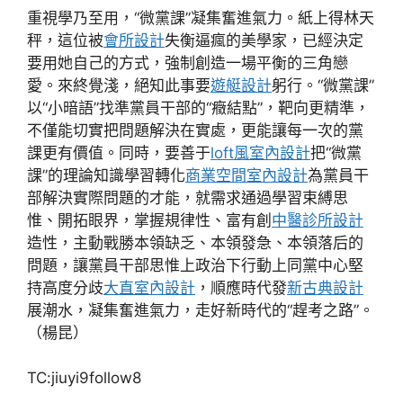
重視學乃至用，“微黨課”凝集奮進氣力。紙上得林天
秤，這位被
會所設計
失衡逼瘋的美學家，已經決定
要用她自己的方式，強制創造一場平衡的三角戀
愛。來終覺淺，絕知此事要
遊艇設計
躬行。“微黨課”
以“小暗語”找準黨員干部的“癥結點”，靶向更精準，
不僅能切實把問題解決在實處，更能讓每一次的黨
課更有價值。同時，要善于
loft風室內設計
把“微黨
課”的理論知識學習轉化
商業空間室內設計
為黨員干
部解決實際問題的才能，就需求通過學習束縛思
惟、開拓眼界，掌握規律性、富有創
中醫診所設計
造性，主動戰勝本領缺乏、本領發急、本領落后的
問題，讓黨員干部思惟上政治下行動上同黨中心堅
持高度分歧
大直室內設計
，順應時代發
新古典設計
展潮水，凝集奮進氣力，走好新時代的“趕考之路”。
（楊昆）
TC:jiuyi9follow8