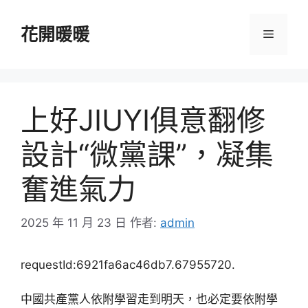
跳
至
花開暖暖
選
主
要
單
內
容
上好JIUYI俱意翻修
設計“微黨課”，凝集
奮進氣力
2025 年 11 月 23 日
作者:
admin
requestId:6921fa6ac46db7.67955720.
中國共產黨人依附學習走到明天，也必定要依附學