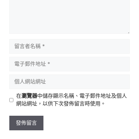
留
言
者
電
名
子
稱
郵
個
件
人
地
網
在
瀏覽器
中儲存顯示名稱、電子郵件地址及個人
址
站
網站網址，以供下次發佈留言時使用。
網
址