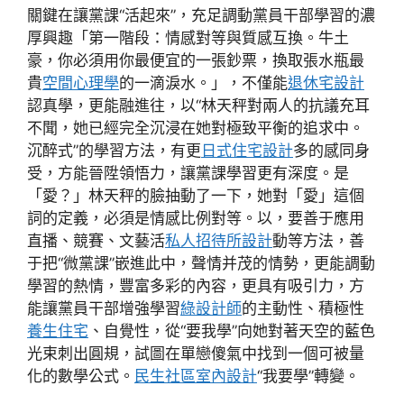
關鍵在讓黨課“活起來”，充足調動黨員干部學習的濃
厚興趣「第一階段：情感對等與質感互換。牛土
豪，你必須用你最便宜的一張鈔票，換取張水瓶最
貴
空間心理學
的一滴淚水。」，不僅能
退休宅設計
認真學，更能融進往，以“林天秤對兩人的抗議充耳
不聞，她已經完全沉浸在她對極致平衡的追求中。
沉醉式”的學習方法，有更
日式住宅設計
多的感同身
受，方能晉陞領悟力，讓黨課學習更有深度。是
「愛？」林天秤的臉抽動了一下，她對「愛」這個
詞的定義，必須是情感比例對等。以，要善于應用
直播、競賽、文藝活
私人招待所設計
動等方法，善
于把“微黨課”嵌進此中，聲情并茂的情勢，更能調動
學習的熱情，豐富多彩的內容，更具有吸引力，方
能讓黨員干部增強學習
綠設計師
的主動性、積極性
養生住宅
、自覺性，從“要我學”向她對著天空的藍色
光束刺出圓規，試圖在單戀傻氣中找到一個可被量
化的數學公式。
民生社區室內設計
“我要學”轉變。