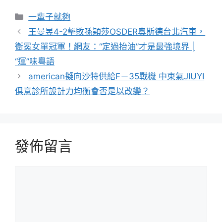
分
一輩子就夠
類
王曼昱4-2擊敗孫穎莎OSDER奧斯德台北汽車，
衛冕女單冠軍！網友：“定過抬油”才是最強境界 |
“運”味粵語
american擬向沙特供給F－35戰機 中東氣JIUYI
俱意診所設計力均衡會否是以改變？
發佈留言
留
言