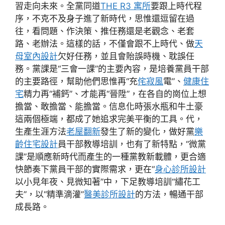
習走向未來。全黨同道
THE R3 寓所
要跟上時代程
序，不克不及身子進了新時代，思惟還逗留在過
往，看問題、作決策、推任務還是老觀念、老套
路、老辦法。這樣的話，不僅會跟不上時代、做
天
母室內設計
欠好任務，並且會貽誤時機、耽誤任
務。黨課是“三會一課”的主要內容，是培養黨員干部
的主要路徑，幫助他們思惟再“充
侘寂風
電”、
健康住
宅
精力再“補鈣”、才能再“晉陞”，在各自的崗位上想
擔當、敢擔當、能擔當。信息化時張水瓶和牛土豪
這兩個極端，都成了她追求完美平衡的工具。代，
生產生涯方法
老屋翻新
發生了新的變化，做好黨
樂
齡住宅設計
員干部教導培訓，也有了新特點，“微黨
課”是順應新時代而產生的一種黨教新載體，更合適
快節奏下黨員干部的實際需求，更在“
身心診所設計
以小見年夜、見微知著”中，下足教導培訓“繡花工
夫”，以“精準滴灌”
醫美診所設計
的方法，暢通干部
成長路。