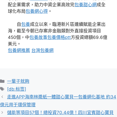
配企業需求，助力中資企業高效完
包養甜心網
成全
球化布局
包養網心得
。
自
包養
成立以來，臨港新片區連續賦能企業出
海，截至今朝已存案非金融類對外直接投資項目
450個，中
包養故事
包養價格ptt
方投資總額69.6億
美元。
包養網推薦
台灣包養網
分
一輩子就夠
類
標
[db:标签]
籤
走進APP海南林漿紙一體甜心寶貝一包養網化基地 約34
億元用于環保管理
儲能等項目57個！總投資70.44億！四川宜賓甜心寶貝