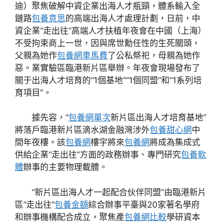
迪）聚焦破解中資企業出海人才瓶頸，體系輸入全
鏈路
包養意思
的高端出海人才處理計劃，日前，中
資企業“走出往”高端人才扶植年夜會在中國（上海）
不受拘束商上一世，因與席世勳任性的生死關頭，
父親為她作
包養網車馬費
了公私祭祀，母親為她作
惡。業實驗區臨港新片區舉辦。年夜會現場發布了
關于出海人才培育的“1個基地”“1個同盟”和“1系列培
育項目”。
據先容，“
包養網單次
新片區出海人才培育基地”
將落戶臨港新片區滴水湖金融灣涉外
包養甜心網
中
間年夜樓。該
包養網
樓宇將來
包養網
將成為集成式
供給企業“走出往”方面的政務辦事、專門研究
包養軟
體
辦事的主要物理載體。
“新片區出海人才一起配合伙伴同盟”由臨港新片
區“走出往”
包養金額
綜合辦事平臺與20家著名學府
和辦事機構配合成立，聚焦產
包養網比較
學研資本