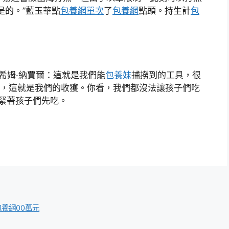
是的。”藍玉華點
包養網單次
了
包養網
點頭。持生計
包
拉希姆·納賈爾：這就是我們能
包養妹
捕撈到的工具，很
魚，這就是我們的收獲。你看，我們都沒法讓孩子們吃
緊著孩子們先吃。
包養網00萬元