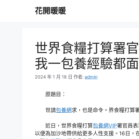
跳
花開暖暖
至
主
要
內
容
世界食糧打算署官
我一包養經驗都面
2024 年 1 月 18 日
作者:
admin
原題目：
世請
包養網
求，也是命令。界食糧打算
近日，世界食糧打算
包養網VIP
署官員表
以便為加沙地帶供給更多人性支援。16日，