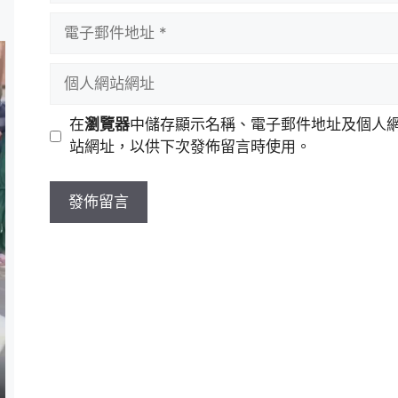
者
電
名
子
稱
郵
個
件
人
地
網
在
瀏覽器
中儲存顯示名稱、電子郵件地址及個人
址
站
站網址，以供下次發佈留言時使用。
網
址