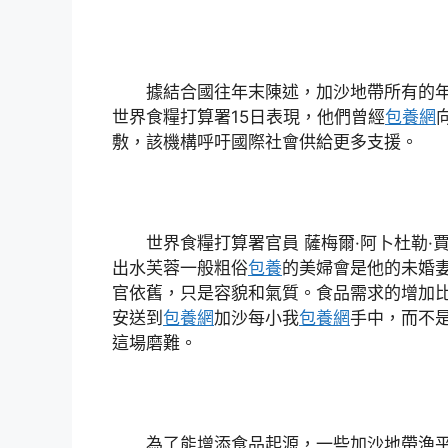
據結合國往年末陳述，加沙地帶所有的
世界食糧打算署15日表現，他們曾經
包養網
敷，該機構呼吁國際社會供給更多支援。
世界食糧打算署官員 薩梅爾·阿卜杜勒·
出水芙蓉一般粗俗
包養
的美婦會是他的未婚
官依舊，只是容貌和氣質。食品需求的增加
安送到
包養網
加沙每小我
包養網
手中，而不
這場磨難。
為了能增添食品起源，一些加沙地帶漁