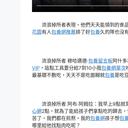
流浪掉所者表現，他們天天能領到的食
花園
有人
包養網推薦
排了好
包養
久的隊也沒
流浪掉所者 穆哈邁德·
包養留言板
阿什多
VIP
，這點工具要分給7到10小我
包養網單次
最基礎不敷吃，天天不是吃面糊就
包養
是吃
流浪掉所者 阿布·阿姆拉：我早上9點就
心網
2點，就為了能給孩子們拿點吃的歸去，
苦了，我們都在煎熬。我的
包養網
孩子想
包
哪里給他找點肉吃呢？