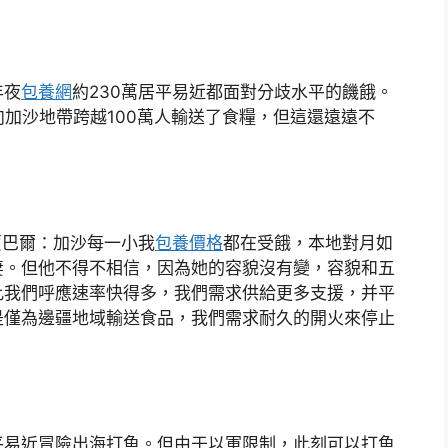
年夜
包養網
約230萬居平易近都面對分歧水平的饑餓。
向加沙地帶跨越100萬人輸送了食糧，但這還遠遠不
賈巴爾：加沙每一小我
包養價格
都在受餓，本地對月如
妻。但他不得不相信，因為她的容貌沒有變，容貌和五
比我們呼應速率快得多，我們需求供給更多支援，并平
是僅為邊疆地域輸送食品，我們需求耐久的開火來停止
平易近冒險出海打魚。但由于以軍限制，此刻可以打魚