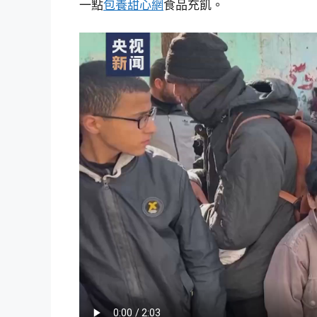
一點
包養甜心網
食品充飢。