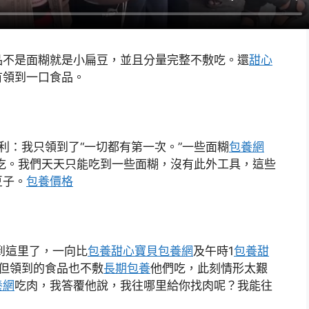
品不是面糊就是小扁豆，並且分量完整不敷吃。還
甜心
有領到一口食品。
利：我只領到了“一切都有第一次。”一些面糊
包養網
吃。我們天天只能吃到一些面糊，沒有此外工具，這些
豆子。
包養價格
到這里了，一向比
包養
甜心寶貝包養網
及午時1
包養甜
但領到的食品也不敷
長期包養
他們吃，此刻情形太艱
養網
吃肉，我答覆他說，我往哪里給你找肉呢？我能往