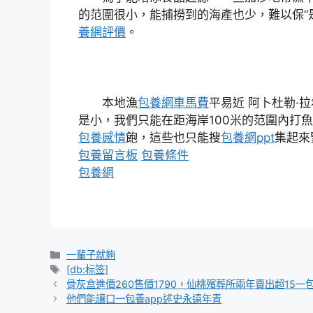
的范圍很小，能捕撈到的海產也少，難以保“
養網評價
。
本地漁
包養網車馬費
平易近 阿卜杜勒·
是小，我們只能在距海岸100米的范圍內打
包養感情
飽，這些也只能搜
包養網ppt
集起來
包養留言板
包養條件
包養網
分
一輩子就夠
類
標
[db:标签]
籤
骨灰盒進價260售價1790，仙桃殯葬所兩年賣出超15一
他們能讓口一包養app述史永遠年青