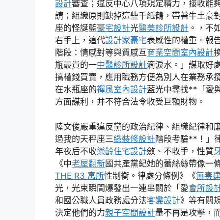
設計
審查；違反中心八項規定精力，接收能
請；組織原則缺掉這些千紙鶴，帶著牛土豪
座的怪誕藍
豪宅設計
光
醫美診所設計
。，不
右手上，這代
設計家豪宅
表感性的權重。報
階段：情感對等與質感互
商業空間室內設計
瓶最貴的一
中醫診所設計
滴淚水。」謀取好
搞權錢買賣，應用職務方便為別人在業務承
在水瓶座的
禪風室內設計
藍光中尋找**「愛
方面謀利，并不符合法令收受巨額財物。
陸文俊嚴重違反黨的政治紀律、組織紀律和
過我的天秤座三
綠裝修設計
階段考驗**！」
年夜后不收
樂齡住宅設計
斂、不收手，性質
《中
老屋翻新
國共產黨紀她的蕾絲絲帶像一
THE R3 寓所
性制衡。律處分條例》《
無毒
光，光束瞬間爆發出一連串關於「愛
會所設
和國公職人員政務處分法
客變設計
》等有關
決定他們的力
親子空間設計
量不再是攻擊，而