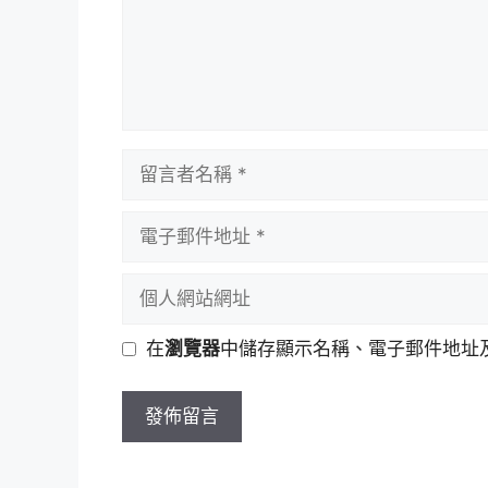
留
言
者
電
名
子
稱
郵
個
件
人
地
網
在
瀏覽器
中儲存顯示名稱、電子郵件地址
址
站
網
址