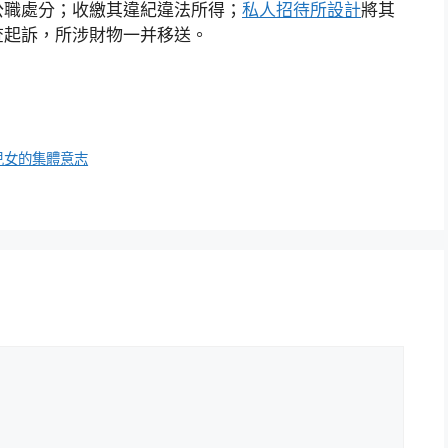
公職處分；收繳其違紀違法所得；
私人招待所設計
將其
查起訴，所涉財物一并移送。
兒女的集體意志