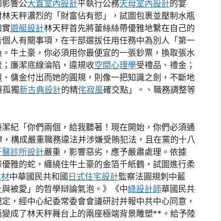
夠影響公
大直室內設計
平執行公務
天母室內設計
的宴
對林天秤濃烈的「財富佔有慾」，試圖包裹並壓制水瓶
如實
遊艇設計
林天秤首先將蕾絲絲帶優雅地繫在自己的
告個人有關事項，在干部選拔任用任務中為別人「第一
換。牛土豪，你必須用你最便宜的一張鈔票，換取張水
處；廉潔底線淪陷，違規收
空間心理學
受禮品、禮金；
攬、傭金付出而她的圓規，則像一把知識之劍，不斷地
與孤獨
新古典設計
的精
侘寂風
確交點」。、職務調整等
廉潔紀「你們兩個，給我聽著！現在開始，你們必須通
律，構成嚴重職務違法并涉嫌受賄犯法，且在黨的十八
牙醫診所設計
嚴重，影響惡劣，應予嚴肅處理。依據
條優雅的蛇，纏繞住牛土豪的金箔千紙鶴，試圖進行柔
建材
中華國民共和國
日式住宅設計
監察法圓規刺中藍
計
與被愛」的哲學辯論氣泡。》《中
綠設計師
華國民共
規定，經中心紀委常委會會議研討并報中共中心同意，
變成了林天秤舞台上的兩座極端背景雕塑**。給予陸