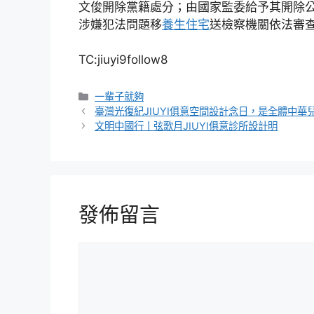
文俊開除黨籍處分；由國家監委給予其開除
涉嫌犯法問題移
養生住宅
送檢察機關依法審
TC:jiuyi9follow8
分
一輩子就夠
類
臺灣光復紀JIUYI俱意空間設計念日，是全體中華
文明中國行丨弦歌月JIUYI俱意診所設計明
發佈留言
留
言