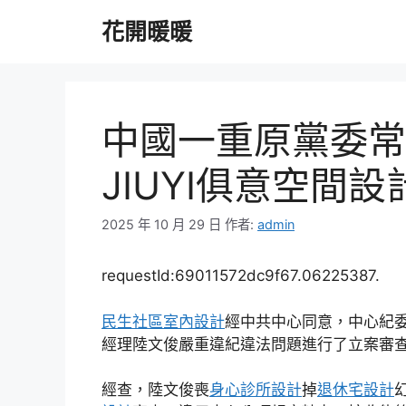
跳
花開暖暖
至
主
要
內
容
中國一重原黨委常
JIUYI俱意空間設
2025 年 10 月 29 日
作者:
admin
requestId:69011572dc9f67.06225387.
民生社區室內設計
經中共中心同意，中心紀
經理陸文俊嚴重違紀違法問題進行了立案審
經查，陸文俊喪
身心診所設計
掉
退休宅設計