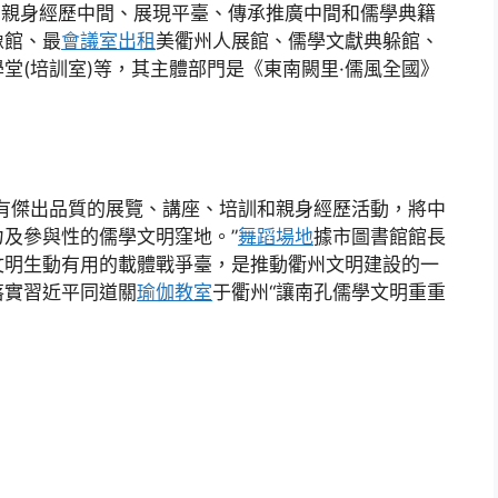
明的親身經歷中間、展現平臺、傳承推廣中間和儒學典籍
像館、最
會議室出租
美衢州人展館、儒學文獻典躲館、
堂(培訓室)等，其主體部門是《東南闕里·儒風全國》
有傑出品質的展覽、講座、培訓和親身經歷活動，將中
及參與性的儒學文明窪地。”
舞蹈場地
據市圖書館館長
文明生動有用的載體戰爭臺，是推動衢州文明建設的一
落實習近平同道關
瑜伽教室
于衢州“讓南孔儒學文明重重