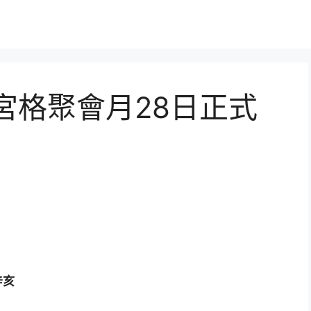
宮格聚會月28日正式
辛亥