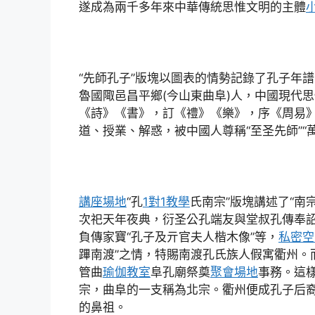
遂成為兩千多年來中華傳統思惟文明的主體
“先師孔子”版塊以圖表的情勢記錄了孔子年譜。
魯國陬邑昌平鄉(今山東曲阜)人，中國現代
《詩》《書》，訂《禮》《樂》，序《周易
道、授業、解惑，被中國人尊稱“至圣先師”“
講座場地
“孔
1對1教學
氏南宗”版塊講述了“南宗
次祀天年夜典，衍圣公孔端友與堂叔孔傳奉
負傳家寶“孔子及亓官夫人楷木像”等，
私密空
蹕南渡”之情，特賜南渡孔氏族人假寓衢州。
管曲
瑜伽教室
阜孔廟祭奠
聚會場地
事務。這
宗，曲阜的一支稱為北宗。衢州便成孔子后裔
的鼻祖。