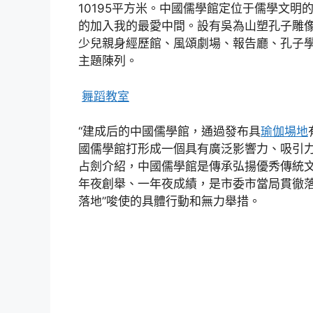
10195平方米。中國儒學館定位于儒學文
的加入我的最愛中間。設有吳為山塑孔子雕
少兒親身經歷館、風頌劇場、報告廳、孔子學
主題陳列。
舞蹈教室
“建成后的中國儒學館，通過發布具
瑜伽場地
國儒學館打形成一個具有廣泛影響力、吸引力
占劍介紹，中國儒學館是傳承弘揚優秀傳統
年夜創舉、一年夜成績，是市委市當局貫徹
落地”唆使的具體行動和無力舉措。