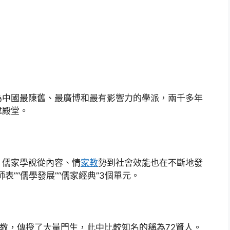
作為中國最陳舊、最廣博和最有影響力的學派，兩千多年
偉殿堂。
，儒家學說從內容、情
家教
勢到社會效能也在不斷地發
師表”“儒學發展”“儒家經典”3個單元。
施教，傳授了大量門生，此中比較知名的稱為72賢人。