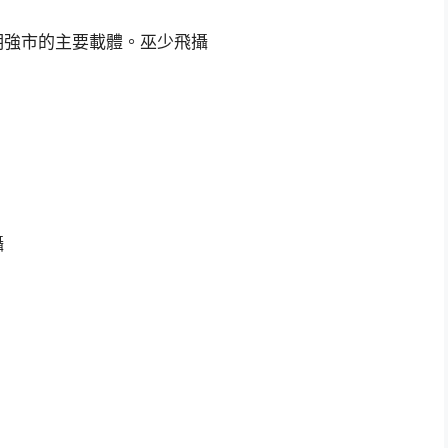
明強市的主要載體。巫少飛攝
攝