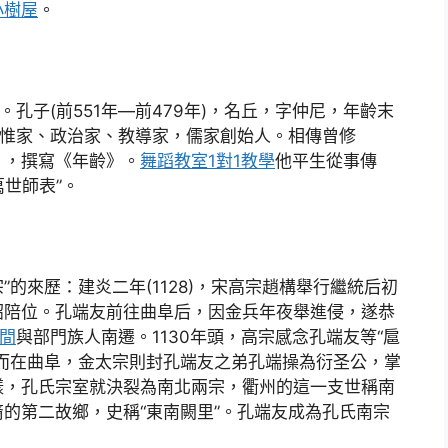
小樹屋
。
孔子(前551年—前479年)，名丘，字仲尼，年齡末
思惟家、政治家、教導家，儒家創始人。相傳曾修
》，撰寫《年齡》。
舞蹈教室
1對1教學
他平生從事傳
萬世師表”。
”的來歷：建炎二年(1128)，宋高宗趙構舉行繼統后初
詔陪位。孔端友前往曲阜后，因金兵年夜舉進侵，遂恭
間
與部門族人南遷。1130年頭，高宗感念孔端友等“扈
而在曲阜，金太宗則封孔端友之弟孔端操為衍圣公，掌
樣，孔氏宗室就決裂為南北兩宗，衢州的這一支世稱南
的第二故鄉，史稱“東南闕里”。孔端友成為孔氏南宗