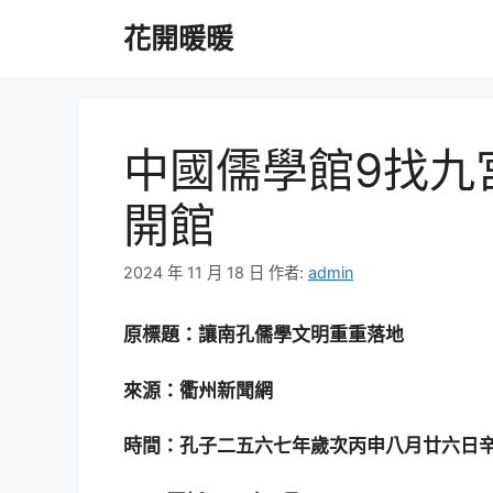
跳
花開暖暖
至
主
要
內
容
中國儒學館9找九
開館
2024 年 11 月 18 日
作者:
admin
原標題：讓南孔儒學文明重重落地
來源：衢州新聞網
時間：孔子二五六七年歲次丙申八月廿六
日