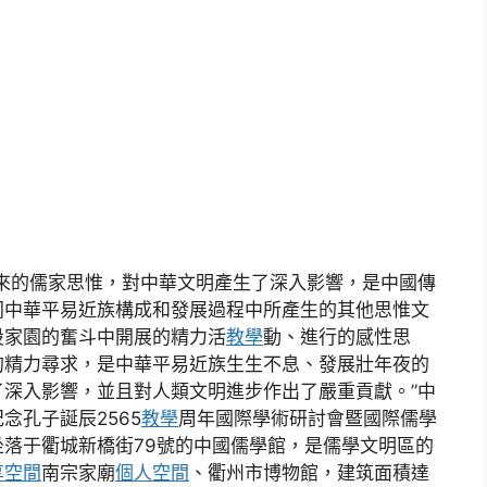
來的儒家思惟，對中華文明產生了深入影響，是中國傳
同中華平易近族構成和發展過程中所產生的其他思惟文
設家園的奮斗中開展的精力活
教學
動、進行的感性思
的精力尋求，是中華平易近族生生不息、發展壯年夜的
深入影響，並且對人類文明進步作出了嚴重貢獻。”中
念孔子誕辰2565
教學
周年國際學術研討會暨國際儒學
落于衢城新橋街79號的中國儒學館，是儒學文明區的
享空間
南宗家廟
個人空間
、衢州市博物館，建筑面積達