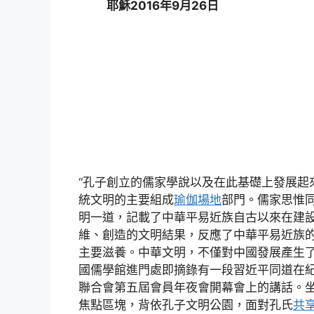
耶穌2016年9月26日
“孔子創立的儒家學說以及在此基礎上發展起
統文明的主要組成
瑜伽場地
部門。儒家思惟
明一道，記載了中華平易近族自古以來在建
維、創造的文明結果，反應了中華平易近族
主要滋養。中華文明，不僅對中國發展產生了
國儒學館進門處即摘錄有一段習近平同道在紀
聯合會第五屆會員年夜會開幕會上的講話。坐
焦點區塊，背依孔子文明公園，面對孔氏
共