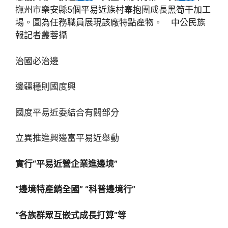
撫州市樂安縣5個平易近族村寨抱團成長黑筍干加工
場。圖為任務職員展現該廠特點產物。 中公民族
報記者叢蓉攝
治國必治邊
邊疆穩則國度興
國度平易近委結合有關部分
立異推進興邊富平易近舉動
實行“平易近營企業進邊境”
“邊境特產銷全國” “科普邊境行”
“各族群眾互嵌式成長打算”等