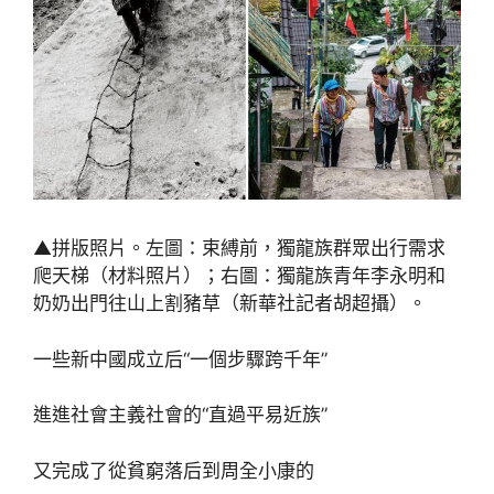
▲拼版照片。左圖：束縛前，獨龍族群眾出行需求
爬天梯（材料照片）；右圖：獨龍族青年李永明和
奶奶出門往山上割豬草（新華社記者胡超攝）。
一些新中國成立后“一個步驟跨千年”
進進社會主義社會的“直過平易近族”
又完成了從貧窮落后到周全小康的