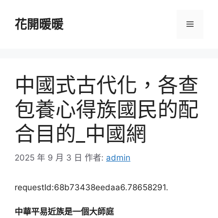
跳
至
花開暖暖
選
主
要
單
內
容
中國式古代化，各查
包養心得族國民的配
合目的_中國網
2025 年 9 月 3 日
作者:
admin
requestId:68b73438eedaa6.78658291.
中華平易近族是一個大師庭