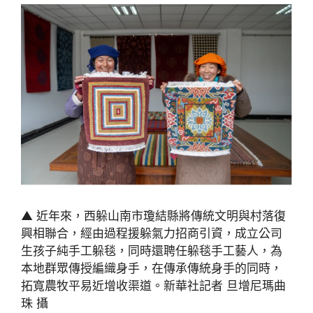
▲ 近年來，西躲山南市瓊結縣將傳統文明與村落復
興相聯合，經由過程援躲氣力招商引資，成立公司
生孩子純手工躲毯，同時還聘任躲毯手工藝人，為
本地群眾傳授編織身手，在傳承傳統身手的同時，
拓寬農牧平易近增收渠道。新華社記者 旦增尼瑪曲
珠 攝