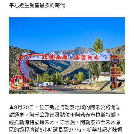
平易近生受害最多的時代
▲9月30日，位于新疆阿勒泰地域的阿禾公路開端
試通車。阿禾公路出發點位于阿勒泰市拉斯特鄉，
經托勒海特駛進禾木。守舊后，阿勒泰市至禾木景
區的過程將從6小時延長至3小時。新華社記者陳朔