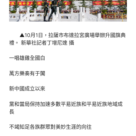
▲10月1日，拉薩市布達拉宮廣場舉辦升國旗典
禮。 新華社記者丁增尼達 攝
一唱雄雞全國白
萬方樂奏有于闐
新中國成立以來
黨和當局保持加速多數平易近族和平易近族地域成
長
不竭知足各族群眾對美妙生涯的向往