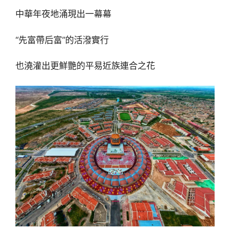
中華年夜地涌現出一幕幕
“先富帶后富”的活潑實行
也澆灌出更鮮艷的平易近族連合之花