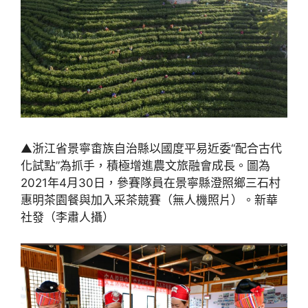
▲浙江省景寧畬族自治縣以國度平易近委“配合古代
化試點”為抓手，積極增進農文旅融會成長。圖為
2021年4月30日，參賽隊員在景寧縣澄照鄉三石村
惠明茶園餐與加入采茶競賽（無人機照片）。新華
社發（李肅人攝）