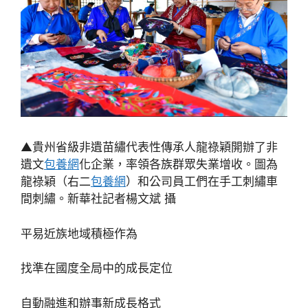
▲貴州省級非遺苗繡代表性傳承人龍祿穎開辦了非
遺文
包養網
化企業，率領各族群眾失業增收。圖為
龍祿穎（右二
包養網
）和公司員工們在手工刺繡車
間刺繡。新華社記者楊文斌 攝
平易近族地域積極作為
找準在國度全局中的成長定位
自動融進和辦事新成長格式