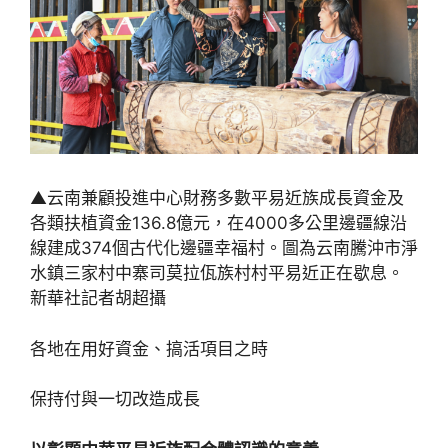
▲云南兼顧投進中心財務多數平易近族成長資金及
各類扶植資金136.8億元，在4000多公里邊疆線沿
線建成374個古代化邊疆幸福村。圖為云南騰沖市淨
水鎮三家村中寨司莫拉佤族村村平易近正在歇息。
新華社記者胡超攝
各地在用好資金、搞活項目之時
保持付與一切改造成長