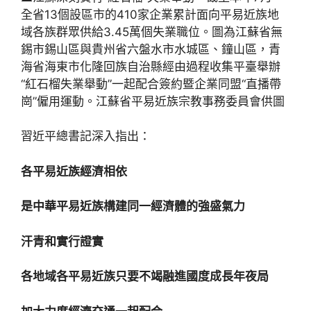
全省13個設區市的410家企業累計面向平易近族地
域各族群眾供給3.45萬個失業職位。圖為江蘇省無
錫市錫山區與貴州省六盤水市水城區、鐘山區，青
海省海東市化隆回族自治縣經由過程收集平臺舉辦
“紅石榴失業舉動”一起配合簽約暨企業同盟“直播帶
崗”僱用運動。江蘇省平易近族宗教事務委員會供圖
習近平總書記深入指出：
各平易近族經濟相依
是中華平易近族構建同一經濟體的強盛氣力
汗青和實行證實
各地域各平易近族只要不竭融進國度成長年夜局