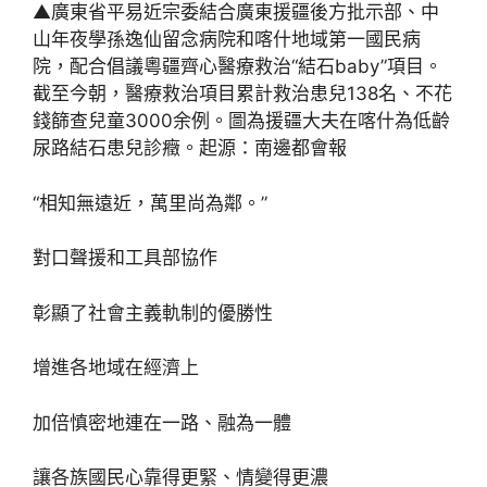
▲廣東省平易近宗委結合廣東援疆後方批示部、中
山年夜學孫逸仙留念病院和喀什地域第一國民病
院，配合倡議粵疆齊心醫療救治“結石baby”項目。
截至今朝，醫療救治項目累計救治患兒138名、不花
錢篩查兒童3000余例。圖為援疆大夫在喀什為低齡
尿路結石患兒診癥。起源：南邊都會報
“相知無遠近，萬里尚為鄰。”
對口聲援和工具部協作
彰顯了社會主義軌制的優勝性
增進各地域在經濟上
加倍慎密地連在一路、融為一體
讓各族國民心靠得更緊、情變得更濃