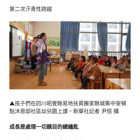
第二次汗青性跨越
▲孩子們在四川昭覺縣易地扶貧搬家縣城集中安頓
點沐恩邸社區幼兒園上課。新華社記者 尹恒 攝
成長是處理一切題目的總鑰匙