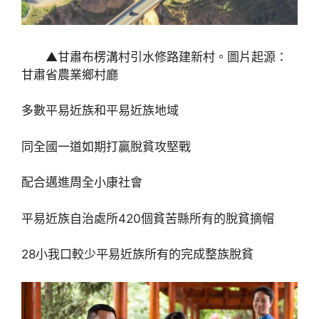
▲甘肅布楞溝村引水修路建新村。圖片起源：
甘肅省農業鄉村廳
多數平易近族和平易近族地域
同全國一道如期打贏脫貧攻堅戰
配合邁進周全小康社會
平易近族自治處所420個貧苦縣所有的脫貧摘帽
28小我口較少平易近族所有的完成整族脫貧