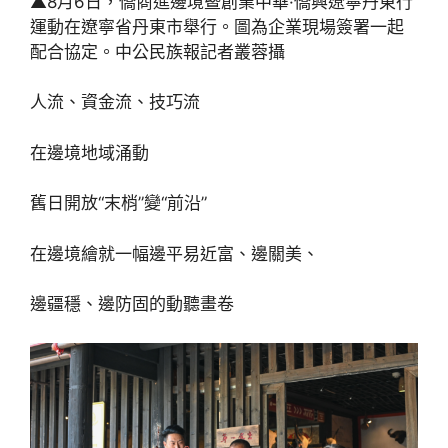
▲8月6日，僑商進邊境暨創業中華·僑興遼寧丹東行
運動在遼寧省丹東市舉行。圖為企業現場簽署一起
配合協定。中公民族報記者叢蓉攝
人流、資金流、技巧流
在邊境地域涌動
舊日開放“末梢”變“前沿”
在邊境繪就一幅邊平易近富、邊關美、
邊疆穩、邊防固的動聽畫卷