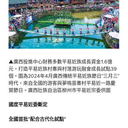
▲廣西投進中心財務多數平易近族成長資金1.6億
元，打造平易近族村寨與村落游玩融會成長試點39
個。圖為2024年4月廣西傳統平易近族節日“三月三”
時代，來自全國的游客與夢嗚苗寨村平易近一路慶
賀節日。廣西壯族自治區柳州市平易近宗委供圖
國度平易近委斷定
全國首批“配合古代化試點”