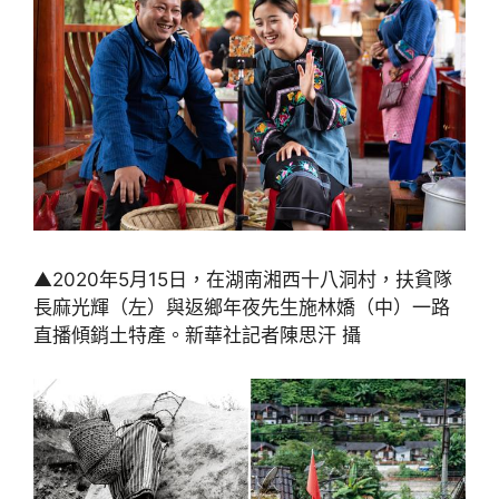
▲2020年5月15日，在湖南湘西十八洞村，扶貧隊
長麻光輝（左）與返鄉年夜先生施林嬌（中）一路
直播傾銷土特產。新華社記者陳思汗 攝