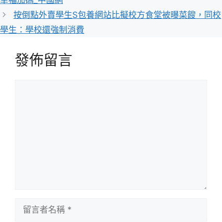
按倒點外賣學生S包養網站比擬校方食堂被曝菜餿，同校
學生：學校還強制消費
發佈留言
留
言
留
言