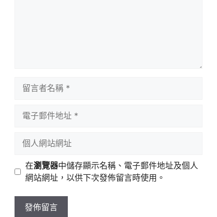
留
言
者
電
名
子
稱
郵
個
件
人
地
網
在
瀏覽器
中儲存顯示名稱、電子郵件地址及個人
址
站
網站網址，以供下次發佈留言時使用。
網
址