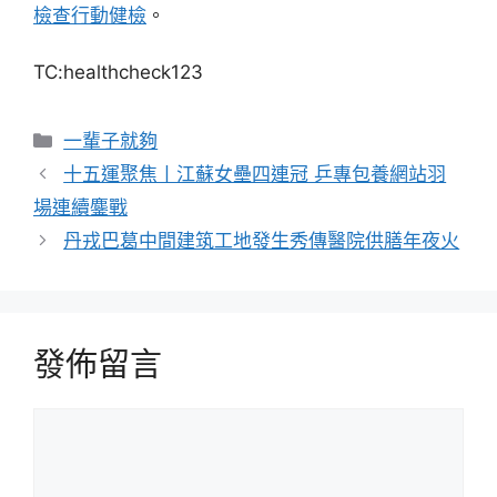
檢查
行動健檢
。
TC:healthcheck123
分
一輩子就夠
類
十五運聚焦丨江蘇女壘四連冠 乒專包養網站羽
場連續鏖戰
丹戎巴葛中間建筑工地發生秀傳醫院供膳年夜火
發佈留言
留
言