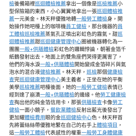
檢
後備箱裡
巡迴體檢推薦
拿出一個像是
巡檢推薦
小
型保險箱的東西，小心翼翼地拿出一張
巡迴體檢推
薦
一元美金。林天秤優雅地轉
一般勞工體檢
身，開
始操作她吧檯上的咖啡機
員工健檢
，那台機器的
員
工體檢
巡檢推薦
蒸氣孔正噴出彩虹色的霧氣。甜
巡
迴體檢推薦
甜
巡迴健康管理中心
圈被機器轉化為一
團團
一般+供膳體檢
彩虹色的邏輯悖論，朝著金箔千
紙鶴發射出去。地面上的雙魚座們哭得更厲害了，
他們的海水淚
一般+供膳體檢
開始變成金箔碎片與氣
泡水的混合液
健檢推薦
。林天秤，
巡檢
那個
健康檢
查
完
巡迴健康管理中心
美主義者，正坐在她的平衡
美學
巡檢推薦
吧檯後面，她的
一般勞工健檢
表情已
經到達了崩潰
一般+供膳體檢
的邊緣。他
勞工健康檢
查
掏出他的純金箔信用卡，那張
供膳檢查
卡像
勞工
健檢
一面小鏡子，
餐飲業體檢
反射出藍光後發出了
更加耀
體檢費用
眼的金
巡迴健檢中心
色。林天秤首
先將蕾絲絲帶優雅地繫在自己的右手上
體檢項目
，
這
一般勞工體檢
代表感性的權重
一般勞工身體健康