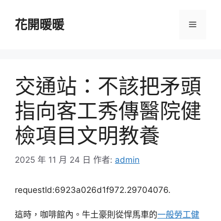
跳
至
花開暖暖
選
主
要
單
內
容
交通站：不該把矛頭
指向客工秀傳醫院健
檢項目文明教養
2025 年 11 月 24 日
作者:
admin
requestId:6923a026d1f972.29704076.
這時，咖啡館內。牛土豪則從悍馬車的
一般勞工健