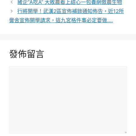
豬企“A吃A” 大敗農看上甜心一包養網傲農生物
行將開學！武漢2區宣佈補錄通知佈告，近12所
黌舍宣佈開學請求，這九宮格件事必定要做….
發佈留言
留
言