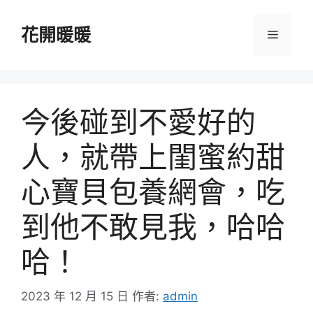
跳
至
花開暖暖
選
主
要
單
內
容
今後碰到不愛好的
人，就帶上閨蜜約甜
心寶貝包養網會，吃
到他不敢見我，哈哈
哈！
2023 年 12 月 15 日
作者:
admin