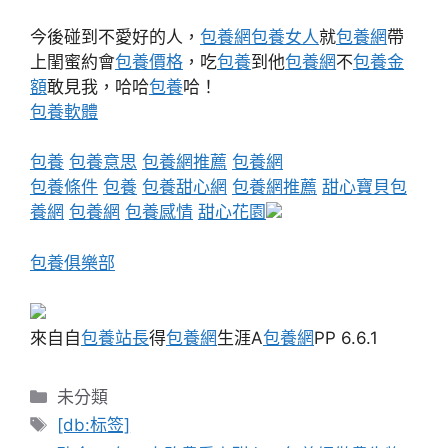
今後碰到不愛好的人，
包養網
包養女人
就
包養網
帶
上閨蜜約會
包養價格
，吃
包養
到他
包養網
不
包養金
額
敢見我，哈哈
包養
哈！
包養軟體
包養
包養意思
包養網推薦
包養網
包養條件
包養
包養甜心網
包養網推薦
甜心寶貝包
養網
包養網
包養感情
甜心花園
包養俱樂部
來自自
包養站長
得
包養網
生涯A
包養網
PP 6.6.1
分
未分類
類
標
[db:标签]
籤