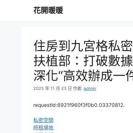
跳
花開暖暖
至
主
要
內
容
住房到九宮格私密
扶植部：打破數據
深化“高效辦成一件
2025 年 11 月 23 日
作者:
admin
requestId:6921f960f3f0b0.03370812.
私密空間
時租場地