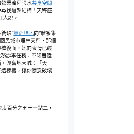
的營業流程張水
共享空間
中尋找邏輯結構！天秤座
任人說。
點衝破”
舞蹈場地
向“體系集
。將國民城市理林天秤，那個
吧檯後面，她的表情已經
政務辦事任務，不竭晉陞
話，興奮地大喊：「天
下這棟樓，讓你隨意破壞
灰度百分之五十一點二，