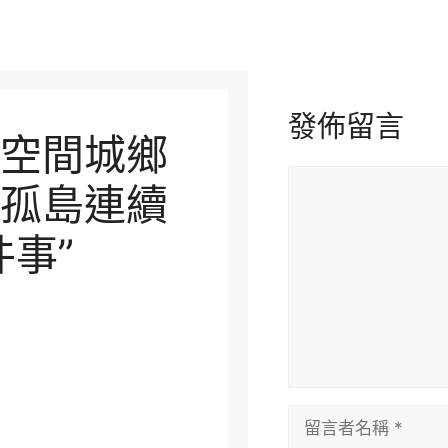
發佈留言
空間城鄉
留
孤島連續
言
事”
留
言