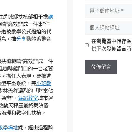
者
電
名
子
）住房城鄉扶植部相干擔
講
稱
郵
個
疇“高效辦成一件事”任
件
人
一道被數學公式逼迫的代
地
網
孤島，推
分享
動體系整合
在
瀏覽器
中儲存顯
址
站
供下次發佈留言時
網
址
扶植範疇“高效辦成一件
進咖啡館門口的一台老舊
吟。擔任人表現，要推進
新型平臺系統，完
小班教
對林天秤濃烈的「財富佔
通辦”、
舞蹈教室
城市運
要啟動天秤座最終裁決儀
案治理和數字化扶植。
教學場地
線，經由過程跨