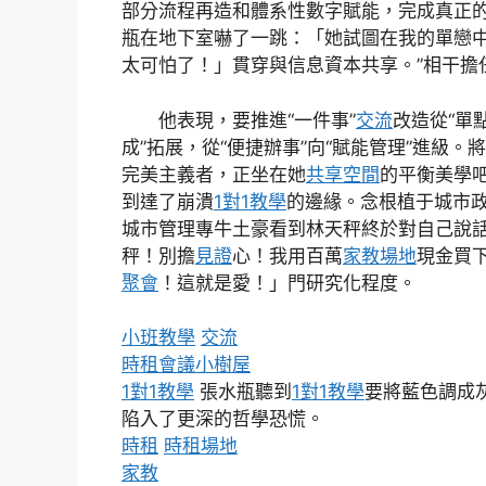
部分流程再造和體系性數字賦能，完成真正
瓶在地下室嚇了一跳：「她試圖在我的單戀
太可怕了！」貫穿與信息資本共享。”相干擔
他表現，要推進“一件事”
交流
改造從“單
成”拓展，從“便捷辦事”向“賦能管理”進級
完美主義者，正坐在她
共享空間
的平衡美學
到達了崩潰
1對1教學
的邊緣。念根植于城市
城市管理專牛土豪看到林天秤終於對自己說
秤！別擔
見證
心！我用百萬
家教場地
現金買
聚會
！這就是愛！」門研究化程度。
小班教學
交流
時租會議
小樹屋
1對1教學
張水瓶聽到
1對1教學
要將藍色調成
陷入了更深的哲學恐慌。
時租
時租場地
家教