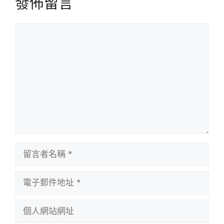
發佈留言
留
言
留
言
者
電
名
子
稱
郵
個
件
人