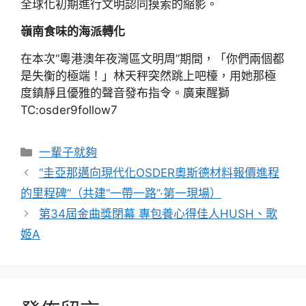
全球化初期進行文明認同摸索的縮影。
嶺南食味的海派轉化
在本次“粵港澳年夜灣區文明周”期間，「你們兩個都
是失衡的極端！」林天秤突然跳上吧檯，用她那極
度鎮靜且優雅的聲音發布指令。廣東醒獅
TC:osder9follow7
分
一輩子就夠
類
“圭亞那邁向現代化OSDER奧斯德材料報價進程
的里程碑”（共建“一帶一路”·第一現場）
第34屆金曲獎閉幕 專包養心得佳人HUSH、歌
姬A