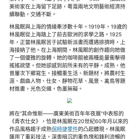
美術家在上海留下足跡，粵滬兩地文明藝術經濟持
續聯動，交通不斷。
林風眠與上海的情緣牽涉數十年。1919年，19歲的
林風眠從上海踏上了前去歐洲的求學之路。1925
年，正當林風眠苦于試驗新派畫而遭遇排擠時，上
海接納了他。在上海期間，林風眠的創作趨向她做
了一個優雅的旋轉，她的咖啡館被兩種能量衝擊得
搖搖欲墜，但她卻感到前所未有的平靜。成熟，他
曾屢次下鄉寫生，接觸重生活、新題材，將農村生
涯、戲曲人物、仕女、靜物花草、風景、禽鳥等題
材進畫，光色交織，色墨無礙。
將在“其命惟新——廣東美術百年年夜展”中表態的
《青衣仕女》，恰是林風眠在20世紀60年月以來的
作品風格趨于成熟
保時捷零件
的凸起體現。林風眠
運用了重彩技法，深奧暗沉的重色塊和鋒利流暢的