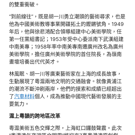
的雙重衝破。
“到前線往”，既是胡一川勇立潮頭的藝術尋求，也是
他為中國美術教導事業開疆拓土的鏗鏘號角。1949
年后，他與徐悲鴻配合領導組建中心美術學院，任
第一任黨組書記；1953年受中心委派南下武漢組建
中南美專；1958年率中南美專南遷廣州改名為廣州
美術學院，擔任廣州美術學院的首任院長，為嶺南
畫壇培養出代代英才。
林風眠、胡一川等廣東藝術家在上海的成長故事，
生動展現了粵滬兩地文明的交通融會。就像黃浦江
的潮流不斷沖刷兩岸，他們的摸索和成績已經超出
了
汽車材料
個人，成為推動中國現代藝術發展的主
要氣力。
滬上粵韻的跨地區改革
粵滬美術五色交輝之際，上海虹口鑼鼓聲震。此次