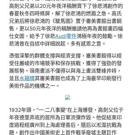
高劍父兄弟以20元年夜洋稿酬買下了徐悲鴻創作的
春夏秋冬四時條屏，解了徐悲鴻的燃眉之急。高氏
兄弟后將徐悲鴻的《駿馬圖》置于審美書館出書銷
售，更以50元年夜洋的稿酬邀請他再為書館畫四幅
仕女圖，給予了徐悲
Audi零件
鴻極年夜的鼓勵。徐
悲鴻曾在自述中詳細說起，多有感恩之意。
憑借深摯的群體支撐與經濟支撐，審美書館得以經
受住嚴峻的市場競爭和保存挑戰，獲得了強勁的發
展態勢。嶺南畫派不僅得以與海上畫派雙峰并峙，
並且
水箱精
其審美書館也成為了上海最早印刷發行
美術作品的機構之一。
1932年頭，“一·二八事變”在上海爆發，高劍父位于
年夜德里弄底的居所為日軍流彈炸毀。他促結束印
度過程經廣州到上海處理善后，隨后以淞滬抗戰為
題，創作出中國美術史上首件戰爭廢墟主題巨作