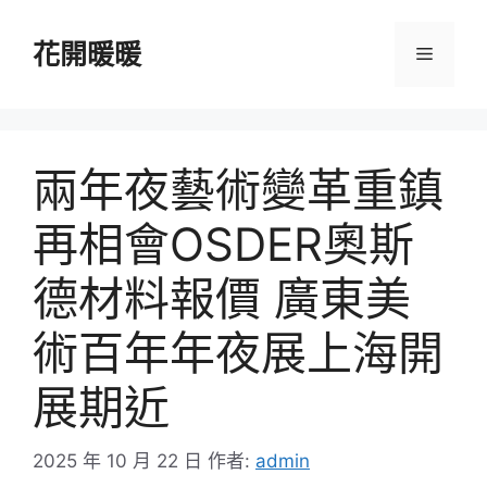
跳
至
花開暖暖
選
主
要
單
內
容
兩年夜藝術變革重鎮
再相會OSDER奧斯
德材料報價 廣東美
術百年年夜展上海開
展期近
2025 年 10 月 22 日
作者:
admin