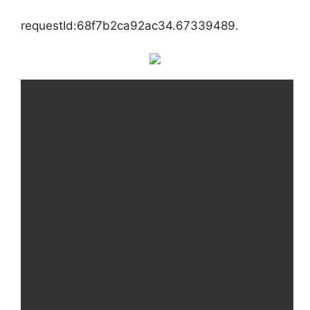
requestId:68f7b2ca92ac34.67339489.