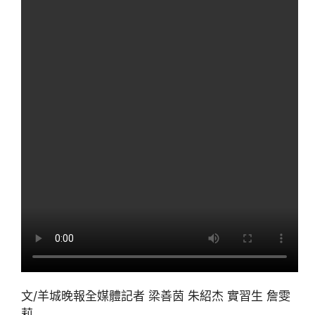
文/羊城晚報全媒體記者 梁善茵 朱紹杰 實習生 詹雯
莉