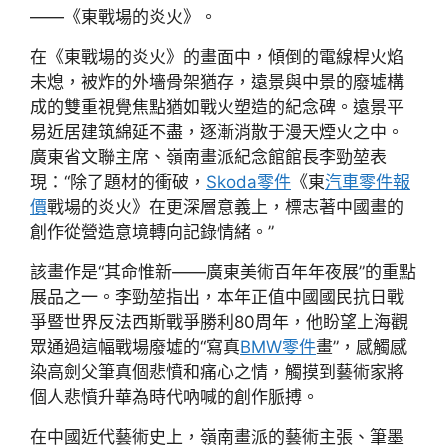
——《東戰場的炎火》。
在《東戰場的炎火》的畫面中，傾倒的電線桿火焰
未熄，被炸的外墻骨架猶存，遠景與中景的廢墟構
成的雙重視覺焦點猶如戰火塑造的紀念碑。遠景平
易近居建筑綿延不盡，逐漸消散于漫天煙火之中。
廣東省文聯主席、嶺南畫派紀念館館長李勁堃表
現：“除了題材的衝破，
Skoda零件
《東
汽車零件報
價
戰場的炎火》在更深層意義上，標志著中國畫的
創作從營造意境轉向記錄情緒。”
該畫作是“其命惟新——廣東美術百年年夜展”的重點
展品之一。李勁堃指出，本年正值中國國民抗日戰
爭暨世界反法西斯戰爭勝利80周年，他盼望上海觀
眾通過這幅戰場廢墟的“寫真
BMW零件
畫”，感觸感
染高劍父筆真個悲憤和痛心之情，觸摸到藝術家將
個人悲憤升華為時代吶喊的創作脈搏。
在中國近代藝術史上，嶺南畫派的藝術主張、筆墨