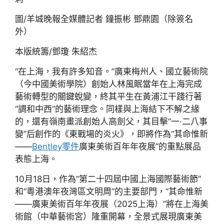
圖/羊城晚報全媒體記者 鐘振彬 鄧鼎園（除簽名
外）
本版統籌/鄧瓊 朱紹杰
“在上海，我有許多知音。”廣東梅州人、國立藝術院
（今中國美術學院）創始人林風眠當年在上海完成
藝術轉型的關鍵蛻變，終其平生在黃浦江干踐行著
“調和中西”的藝術理念。同樣與上海結下不解之緣
的，還有嶺南畫派創始人高劍父，其目擊“一·二八事
變”后創作的《東戰場的炎火》，即將作為“其命惟新
——
Bentley零件
廣東美術百年年夜展”的重點展品
表態上海。
10月18日，作為“第二十四屆中國上海國際藝術節”
和“粵港澳年夜灣區文明周”的主要部門，“其命惟新
——廣東美術百年年夜展（2025上海）”將在上海美
術館（中華藝術宮）隆重開幕，全景式展現廣東美