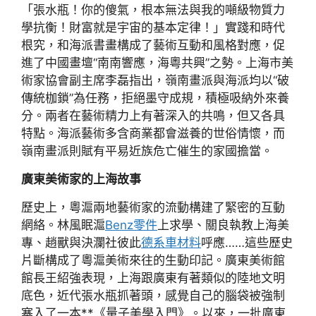
「張水瓶！你的傻氣，根本無法與我的噸級物質力
學抗衡！財富就是宇宙的基本定律！」實踐和時代
根究，和海派書畫構成了藝術互動和風格對應，促
進了中國畫壇“南南響應，海粵共興”之勢。上海市美
術家協會副主席李磊指出，嶺南畫派與海派均以“破
傳統枷鎖”為任務，拒絕墨守成規，積極吸納外來養
分。兩者在藝術精力上有著深入的共鳴，但又各具
特點。海派藝術多含商業都會滋養的世俗情懷，而
嶺南畫派則賦有平易近族危亡催生的家國擔當。
廣東美術家的上海故事
歷史上，粵滬兩地藝術家的流動構建了緊密的互動
網絡。林風眠滬
Benz零件
上求學、關良執教上海美
專、趙獸與決瀾社彼此
德系車材料
呼應……這些歷史
片斷構成了粵滬美術來往的生動印記。廣東美術館
館長王紹強表現，上海跟廣東有著類似的陸地文明
底色，近代張水瓶抓著頭，感覺自己的腦袋被強制
塞入了一本**《量子美學入門》。以來，一批廣東