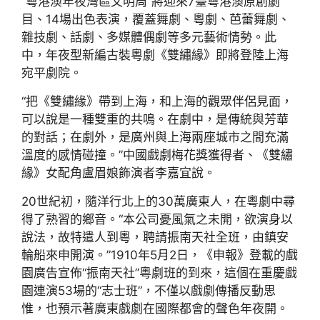
“粵港澳年夜灣區文明周”將迎來7臺粵港澳原創劇
目、14場出色表演，覆蓋舞劇、粵劇、芭蕾舞劇、
雜技劇、話劇、多媒體偶劇等多元藝術情勢。此
中，年夜型新編古裝粵劇《雙繡緣》即將登陸上海
宛平劇院。
“把《雙繡緣》帶到上海，和上海的觀眾伴侶見面，
可以說是一種雙重的共鳴。在劇中，是傳統與芳華
的對話；在劇外，是廣州與上海兩座城市之間充滿
溫度的感情碰撞。”中國戲劇梅花獎獲得者、《雙繡
緣》女配角盧眉娘飾演者李嘉宜說。
20世紀初，隨洋行北上的30萬廣東人，在粵劇中尋
得了熟習的鄉音。“本公司憂風氣之未開，欲演身以
說法，故特遣人到粵，聘請振南天社全班，由鎮安
輪船來申開演。”1910年5月2日，《申報》登載的戲
園廣告宣佈“振南天社”粵劇班的到來，這個在重慶戲
園連演53場的“志士班”，不僅以戲劇傳播反動思
惟，也預示著廣東戲劇在國際都會的聲色年夜開。