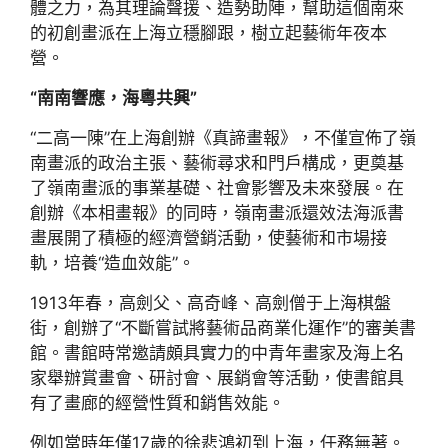
體之力，為其理論聲援、造勢助陣，幫助這個南來
的初創畫派在上海立穩腳跟，樹立起藝術年夜本
營。
“南南響應，海粵共興”
“二高一陳”在上海創辦《真諦畫報》，不僅宣佈了嶺
南畫派的政治主張、藝術尋求和門戶構成，更奠基
了嶺南畫派的事業基礎、社會影響及未來發展。在
創辦《本相畫報》的同時，嶺南畫派還效法海派書
畫展開了積極的經濟營銷活動，使藝術和市場接
軌，培養“造血效能”。
1913年春，高劍父、高奇峰、高劍僧于上海棋盤
街，創辦了“不斷嘗試將藝術品商業化運作”的審美書
館。書館時常邀請頗具實力的中青年畫家及海上名
家舉辦賞畫會、研討會、展銷會等活動，使書館具
有了畫廊的經營性質和銷售效能。
例如當時年僅17歲的徐悲鴻初到上海，任務無著。