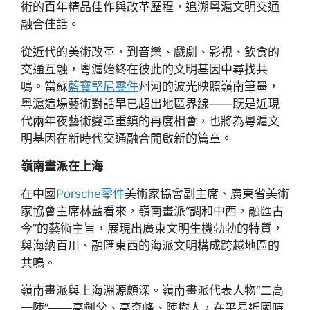
術的百年精品佳作與改革歷程，追溯粵滬文明交通
融合佳話。
從近代的美術改革，到音樂、戲劇、影視、飲食的
交通互融，粵滬始終在彼此的文明基因中尋找共
鳴。當蘇
藍寶堅尼零件
州河的波光映照嶺南筆墨，
粵滬這場藝術對話早已超出地區界線——既是近現
代兩年夜藝術變革重鎮的再度相會，也將為粵滬文
明基因在新時代交通融合開啟新的篇章。
嶺南畫派在上海
在中國
Porsche零件
美術家協會副主席、廣東省美術
家協會主席林藍看來，嶺南畫派“調和中西，融匯古
今”的藝術主旨，展現出廣東文明生機勃勃的特質，
與海納百川、融匯東西的海派文明構成跨越地區的
共鳴。
嶺南畫派與上海淵源頗深。嶺南畫派代表人物“二高
一陳”——高劍父、高奇峰、陳樹人，在平易近國時