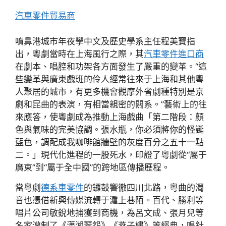
汽車零件貿易商
噴鼻港城市年夜學中文及歷史學系主任程美寶指
出，粵劇當時在上海風行之際，其
汽車零件進口商
在劇本、唱腔和功架各方面發生了嚴重的變革。“這
些變革與廣東戲班的伶人經常往來于上海和其他粵
人聚居的城市，有更多機會觀摩外省劇種特別是京
劇和昆曲的表演，有相當親密的關系。”藝術上的往
來應答，使粵劇成為推動上海戲曲「第二階段：顏
色與氣味的完美協調。張水瓶，你必須將你的怪誕
藍色，調配成我咖啡館牆壁的灰度百分之五十一點
二。」現代化進程的一股死水，印證了粵劇從“屬于
廣東”到“屬于全中國”的跨地區傳播歷程。
當粵劇
德系車零件
的鑼鼓響徹四川北路，粵曲的濁
音也憑借新興傳媒流轉于滬上巷陌。百代、勝利等
唱片公司敏銳地捕獲到商機，為呂文成、張月兒等
名家灌制了《瀟湘琴怨》《燕子樓》等經典，唱針