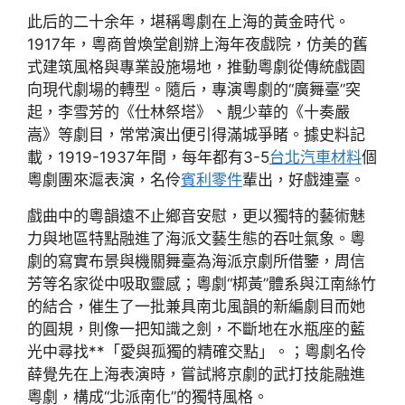
此后的二十余年，堪稱粵劇在上海的黃金時代。
1917年，粵商曾煥堂創辦上海年夜戲院，仿美的舊
式建筑風格與專業設施場地，推動粵劇從傳統戲園
向現代劇場的轉型。隨后，專演粵劇的“廣舞臺”突
起，李雪芳的《仕林祭塔》、靚少華的《十奏嚴
嵩》等劇目，常常演出便引得滿城爭睹。據史料記
載，1919-1937年間，每年都有3-5
台北汽車材料
個
粵劇團來滬表演，名伶
賓利零件
輩出，好戲連臺。
戲曲中的粵韻遠不止鄉音安慰，更以獨特的藝術魅
力與地區特點融進了海派文藝生態的吞吐氣象。粵
劇的寫實布景與機關舞臺為海派京劇所借鑒，周信
芳等名家從中吸取靈感；粵劇“梆黃”體系與江南絲竹
的結合，催生了一批兼具南北風韻的新編劇目而她
的圓規，則像一把知識之劍，不斷地在水瓶座的藍
光中尋找**「愛與孤獨的精確交點」。；粵劇名伶
薛覺先在上海表演時，嘗試將京劇的武打技能融進
粵劇，構成“北派南化”的獨特風格。