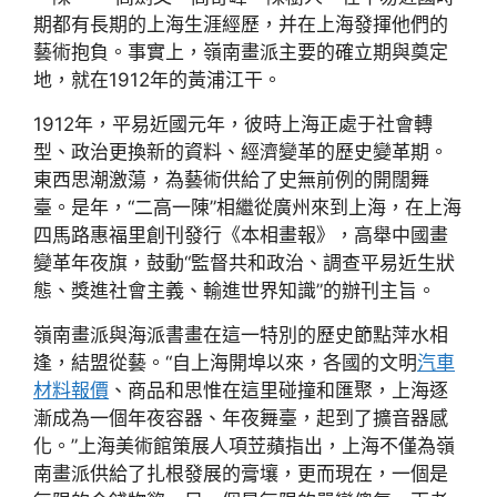
期都有長期的上海生涯經歷，并在上海發揮他們的
藝術抱負。事實上，嶺南畫派主要的確立期與奠定
地，就在1912年的黃浦江干。
1912年，平易近國元年，彼時上海正處于社會轉
型、政治更換新的資料、經濟變革的歷史變革期。
東西思潮激蕩，為藝術供給了史無前例的開闊舞
臺。是年，“二高一陳”相繼從廣州來到上海，在上海
四馬路惠福里創刊發行《本相畫報》，高舉中國畫
變革年夜旗，鼓動“監督共和政治、調查平易近生狀
態、獎進社會主義、輸進世界知識”的辦刊主旨。
嶺南畫派與海派書畫在這一特別的歷史節點萍水相
逢，結盟從藝。“自上海開埠以來，各國的文明
汽車
材料報價
、商品和思惟在這里碰撞和匯聚，上海逐
漸成為一個年夜容器、年夜舞臺，起到了擴音器感
化。”上海美術館策展人項苙蘋指出，上海不僅為嶺
南畫派供給了扎根發展的膏壤，更而現在，一個是