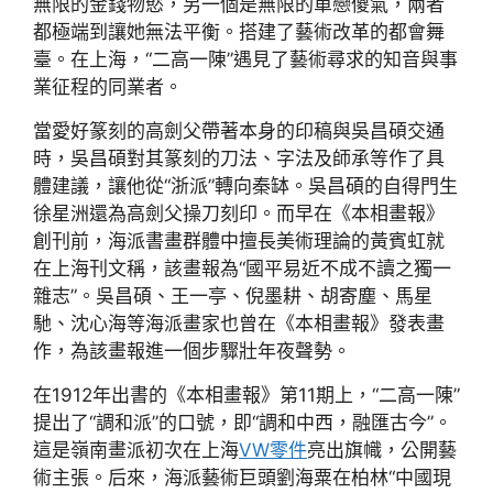
無限的金錢物慾，另一個是無限的單戀傻氣，兩者
都極端到讓她無法平衡。搭建了藝術改革的都會舞
臺。在上海，“二高一陳”遇見了藝術尋求的知音與事
業征程的同業者。
當愛好篆刻的高劍父帶著本身的印稿與吳昌碩交通
時，吳昌碩對其篆刻的刀法、字法及師承等作了具
體建議，讓他從“浙派”轉向秦缽。吳昌碩的自得門生
徐星洲還為高劍父操刀刻印。而早在《本相畫報》
創刊前，海派書畫群體中擅長美術理論的黃賓虹就
在上海刊文稱，該畫報為“國平易近不成不讀之獨一
雜志”。吳昌碩、王一亭、倪墨耕、胡寄塵、馬星
馳、沈心海等海派畫家也曾在《本相畫報》發表畫
作，為該畫報進一個步驟壯年夜聲勢。
在1912年出書的《本相畫報》第11期上，“二高一陳”
提出了“調和派”的口號，即“調和中西，融匯古今”。
這是嶺南畫派初次在上海
VW零件
亮出旗幟，公開藝
術主張。后來，海派藝術巨頭劉海粟在柏林“中國現