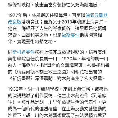
線條相映襯，使畫面富有裝飾性又充滿飄逸感。
1977年后，林風眠居住噴鼻港，直至隕
油氣分離器
改良版
落噴鼻江；最終又于2013年魂歸上海青浦。
他在上海經歷了人生的岑嶺低谷，這里既是他輾轉
求索、曲高和寡之地，也是
福斯零件
他與圖畫相
伴、實現藝術幻想之地。
同
斯柯達零件
樣在上海完成藝術蛻變的，還有廣州
美術學院首任院長胡一川。1930年，年輕的胡一川
前去上海參加“左聯”舉辦的文藝講習班，被魯迅出書
的《梅斐爾德木刻士敏土之圖》和朝花社出書的
《新俄畫選》深深震動，對木刻產生了宏大興趣。
1932年，胡一川離開學校，來到上海任務。被魯迅
的演講點燃了創作豪情，催生出木刻杰作《到前線
往》。該作品是胡一川早年藝術生活的代表作，更
成為一個時代的強烈覆信。在上海反動文藝運動的
洗禮下，胡一川的木刻藝術實現了技法與精力境界