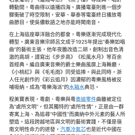
轉動間，粵曲得以遠播四海。廣播電臺則進一個步
驟衝破了時空限制，安華、華泰等電臺終日播放粵
曲節目，使吳儂軟語之地亦能時聞南音。
在上海這座華洋融合的都會，粵樂逐漸完成現代化
轉型。廣東音樂宗師呂文成于1925年提出“奏樂如唱
曲”的藝術主張，他年夜膽改造二胡，創制出音色清
澈的高胡，譜寫出《步步高》《松風水月》等百余
首經典。編自廣東音樂的爵士樂曲風靡上海舞廳，
《小桃紅》與《毛毛雨》同受追捧。與此同時，浙
人任光創作的《彩云追月》因濃郁的粵樂風格被反
哺吸納，成為“粵樂海派”的
水箱水
典范。
程美寶表現，粵劇、粵樂與粵
奧迪零件
曲雖被定位
為“處所文明”，但其獨特的“處所性情”，正是由一群
寄寓上海、為追尋“中國性”而廣納中外元素的藝人所
塑造。這段跨越地區與文明的藝術實踐，不僅是嶺
南文明性命力的迸發，
汽車冷氣芯
也是近代中國在