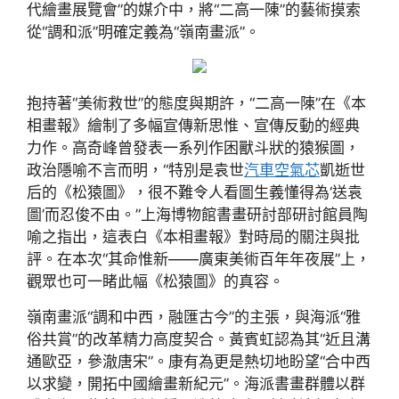
代繪畫展覽會”的媒介中，將“二高一陳”的藝術摸索
從“調和派”明確定義為“嶺南畫派”。
抱持著“美術救世”的態度與期許，“二高一陳”在《本
相畫報》繪制了多幅宣傳新思惟、宣傳反動的經典
力作。高奇峰曾發表一系列作困獸斗狀的猿猴圖，
政治隱喻不言而明，“特別是袁世
汽車空氣芯
凱逝世
后的《松猿圖》，很不難令人看圖生義懂得為‘送袁
圖’而忍俊不由。”上海博物館書畫研討部研討館員陶
喻之指出，這表白《本相畫報》對時局的關注與批
評。在本次“其命惟新——廣東美術百年年夜展”上，
觀眾也可一睹此幅《松猿圖》的真容。
嶺南畫派“調和中西，融匯古今”的主張，與海派“雅
俗共賞”的改革精力高度契合。黃賓虹認為其“近且溝
通歐亞，參澈唐宋”。康有為更是熱切地盼望“合中西
以求變，開拓中國繪畫新紀元”。海派書畫群體以群