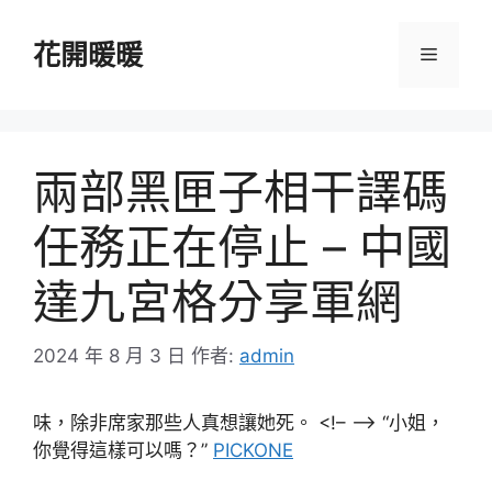
跳
至
花開暖暖
選
主
要
單
內
容
兩部黑匣子相干譯碼
任務正在停止 – 中國
達九宮格分享軍網
2024 年 8 月 3 日
作者:
admin
味，除非席家那些人真想讓她死。 <!– –> “小姐，
你覺得這樣可以嗎？”
PICKONE