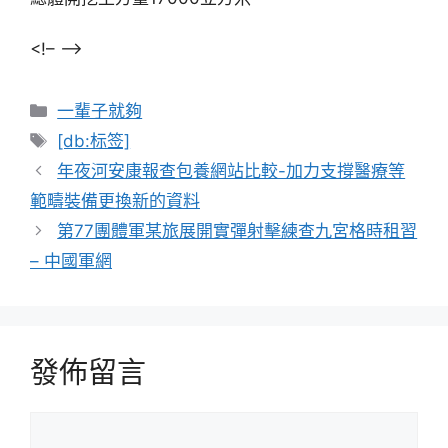
<!– –>
分
一輩子就夠
類
標
[db:标签]
籤
年夜河安康報查包養網站比較-加力支撐醫療等
範疇裝備更換新的資料
第77團體軍某旅展開實彈射擊練查九宮格時租習
– 中國軍網
發佈留言
留
言