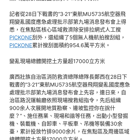
記者從28日下戰書的“3·21”東航MU5735航空器飛
翔變亂國度應急處理批示部第九場消息發布會上得
悉，在焦點區核心區域救濟除安排拉網式人工搜
PICKONE
刮外，還組織了5個無人機航拍搜刮組，
PICKONE
累計搜刮面積約954.6萬平方米。
變亂現場總體開挖土方量超17000立方米
廣西壯族自治區消防救濟總隊總隊長鄭西在28日下
戰書的“3·21”東航MU5735航空器飛翔變亂國度應急
處理批示部第九場消息發布會上先容，連日來，自
治區路況運輸廳依照現場搜救組指令，先后組織
900余人次展開地質勘察、邊坡監控你在說什
麼？”、施任務業、現場和諧等任務，出動小型發掘
機、裝載機、自卸車、平板車、吊機等裝備30余
臺，累計投放竹排9000余片，在焦點區及周邊區域
總體開挖土方量17000立方米。