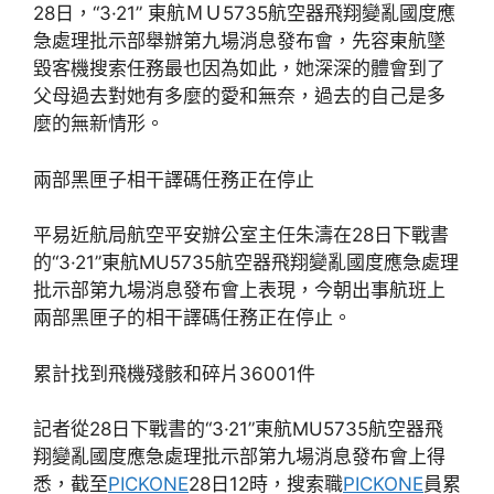
28日，“3·21” 東航ＭＵ5735航空器飛翔變亂國度應
急處理批示部舉辦第九場消息發布會，先容東航墜
毀客機搜索任務最也因為如此，她深深的體會到了
父母過去對她有多麼的愛和無奈，過去的自己是多
麼的無新情形。
兩部黑匣子相干譯碼任務正在停止
平易近航局航空平安辦公室主任朱濤在28日下戰書
的“3·21”東航MU5735航空器飛翔變亂國度應急處理
批示部第九場消息發布會上表現，今朝出事航班上
兩部黑匣子的相干譯碼任務正在停止。
累計找到飛機殘骸和碎片36001件
記者從28日下戰書的“3·21”東航MU5735航空器飛
翔變亂國度應急處理批示部第九場消息發布會上得
悉，截至
PICKONE
28日12時，搜索職
PICKONE
員累