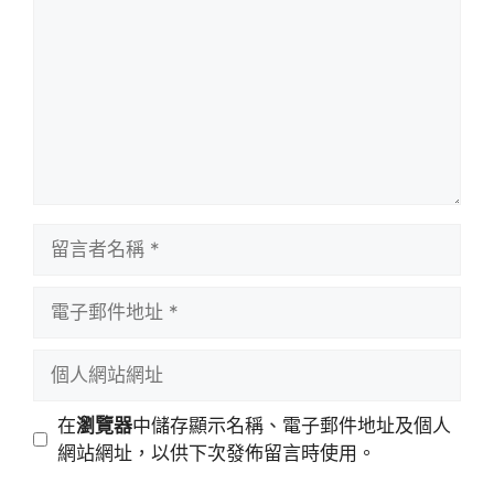
留
言
者
電
名
子
稱
郵
個
件
人
地
網
在
瀏覽器
中儲存顯示名稱、電子郵件地址及個人
址
站
網站網址，以供下次發佈留言時使用。
網