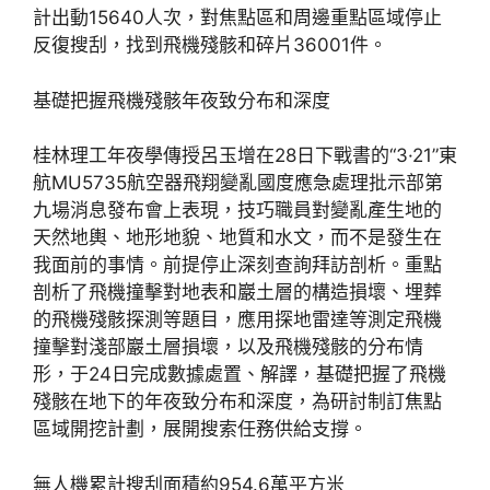
計出動15640人次，對焦點區和周邊重點區域停止
反復搜刮，找到飛機殘骸和碎片36001件。
基礎把握飛機殘骸年夜致分布和深度
桂林理工年夜學傳授呂玉增在28日下戰書的“3·21”東
航MU5735航空器飛翔變亂國度應急處理批示部第
九場消息發布會上表現，技巧職員對變亂產生地的
天然地輿、地形地貌、地質和水文，而不是發生在
我面前的事情。前提停止深刻查詢拜訪剖析。重點
剖析了飛機撞擊對地表和巖土層的構造損壞、埋葬
的飛機殘骸探測等題目，應用探地雷達等測定飛機
撞擊對淺部巖土層損壞，以及飛機殘骸的分布情
形，于24日完成數據處置、解譯，基礎把握了飛機
殘骸在地下的年夜致分布和深度，為研討制訂焦點
區域開挖計劃，展開搜索任務供給支撐。
無人機累計搜刮面積約954.6萬平方米