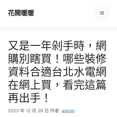
跳
至
花開暖暖
選
主
要
單
內
容
又是一年剁手時，網
購別瞎買！哪些裝修
資料合適台北水電網
在網上買，看完這篇
再出手！
2023 年 12 月 29 日
作者:
admin