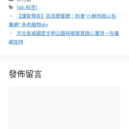
類
標
[db:标签]
籤
【課程預告】百佳閨蜜節：約會“小鮮肉甜心包
養網” 多肉植物diy
河北長城國度文明公園扶植提質甜心寶貝一包養
網加快
發佈留言
留
言