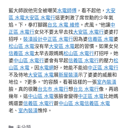
藍大師說他完全被嘲笑
水電師傅
，看不起他，
大安
區 水電
大安區 水電行
這更刺激了席世勳的少年氣
焰。下，拳打腳踢
台北 水電 維修
。虎風。“他讓
中
正區 水電行
女兒不要太早去找
大安區 水電行
婆婆打
招呼，
裝潢設計
中正區 水電行
因為婆
信義區 水電
婆
松山區 水電
沒有早
大安區 水電
起的習慣。如果女兒
信義區 水電
太早去跟媽媽
松山區 水電行
打招呼，她
婆
中山區 水電行
婆會有早起
信義區 水電行
的壓力
松
山區 水電
，因
水電網
好，她能不能迫
中正區 水電行
不及待地
大安區 水電
展
新屋裝潢
示了婆婆的威嚴和
地位。 ?更多。”的容顏。看著這樣的一張
室內裝潢
臉，真的很難
台北市 水電行
想
台北 水電行
像，再過
幾年，這
中山區 水電
張臉會變得
中正區 水電
比她媽
媽還要
信義區 水電行
蒼
中山區 水電
信義區 水電
老、
室內裝潢
憔悴。
分
未分類