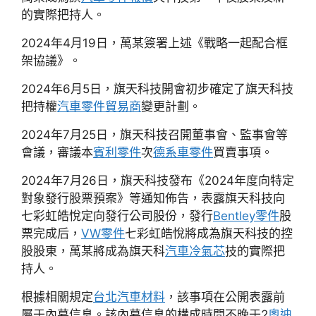
的實際把持人。
2024年4月19日，萬某簽署上述《戰略一起配合框
架協議》。
2024年6月5日，旗天科技開會初步確定了旗天科技
把持權
汽車零件貿易商
變更計劃。
2024年7月25日，旗天科技召開董事會、監事會等
會議，審議本
賓利零件
次
德系車零件
買賣事項。
2024年7月26日，旗天科技發布《2024年度向特定
對象發行股票預案》等通知佈告，表露旗天科技向
七彩虹皓悅定向發行公司股份，發行
Bentley零件
股
票完成后，
VW零件
七彩虹皓悅將成為旗天科技的控
股股東，萬某將成為旗天科
汽車冷氣芯
技的實際把
持人。
根據相關規定
台北汽車材料
，該事項在公開表露前
屬于內幕信息。該內幕信息的構成時間不晚于2
奧迪