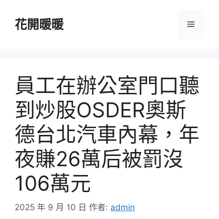
跳
至
花開暖暖
選
主
要
單
內
容
員工在辦公室門口聽
到炒股OSDER奧斯
德台北汽車內幕，年
夜賺26萬后被罰沒
106萬元
2025 年 9 月 10 日
作者:
admin