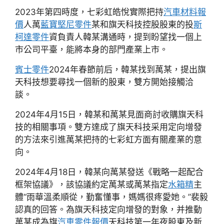
2023年第四時度，七彩虹皓悅實際把持
汽車材料報
價
人萬
藍寶堅尼零件
某和旗天科技控股股東的投
斯
柯達零件
資負責人韓某溝通時，提到盼望找一個上
市公司平臺，能將本身的部門產業上市。
賓士零件
2024年春節前后，韓某找到萬某，提出旗
天科技想要尋找一個新的股東，雙方開始接觸洽
談。
2024年4月15日，韓某和萬某見面商討收購旗天科
技的相關事項。雙方達成了旗天科技采用定向增發
的方法來引進萬某把持的七彩虹方面有關產業的意
向。
2024年4月18日，韓某向萬某發送《戰略一起配合
框架協議》，該協議約定萬某或萬某指定
水箱精
主
體“雨華溫柔順從，勤奮懂事，媽媽很疼愛她。”裴毅
認真的回答。為旗天科技定向增發的對象，并推動
萬某成為旗
汽車零件報價
天科技第一年夜股東及新