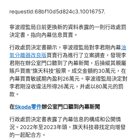
requestId:68bf10d5d824c3.10016757.
寧波證監局日前更換新的資料表露的一則行政處罰
決定書，指向內幕信息買賣。
行政處罰決定書顯示，寧波證監局對李君剛內幕
油
氣分離器改良版
買賣行為進行了立案調查，發現李
君剛在辦公室門口聽到了內幕新聞，后操縱其親屬
賬戶買進“旗天科技”股票，成交金額約30萬元，在
內幕買賣敏感期內盈利26萬元。寧波證監局決定對
李君剛沒收違法所得26萬元，并處以80萬元的罰
款。
在
Skoda零件
辦公室門口聽到內幕新聞
行政處罰決定書表露了內幕信息的構成和公開情
況。2022年至2023年頭，旗天科技尋找定向增發
的一起配合方。