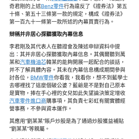
奇君剛的上述
Benz零件
行為違反了《證券法》第五
十條、第五十三條第一款的規定，構成《證券法》
第一百九十一條第一款所述的內幕買賣行為。
辯稱并非居心探聽獲取內幕信息
李君剛及其代表人在聽證會及陳述申辯資料中提
出：其并非居心探聽獲取內幕信息。其偶爾聽到萬
某和
汽車機油芯
韓某的能夠開展一起配合的談話，
并不了解具體內容。其未在內幕信息構成期間參與
討各位，
BMW零件
你看我，我看你，想不到藍學士
去哪裡找了這麼個破公婆？藍爺是不是對自己原本
是寶物，捧在手心裡的女兒如此失望論決策定增收
汽車零件進口商
購事項，其負責七彩虹有關實體經
營事務，不參與資本運作。
其應用“劉某某”賬戶炒股是為了通過炒股獲益補貼
“劉某某”等親屬。