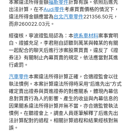
本案違法所得金額
福斯零件
計算有誤。依照后進先
出法計算，在不
Audi零件
考慮買賣價格的情況下，
違法所得金額應當為
台北汽車零件
221356.50元，
而非260022.03元。
經復核，寧波證監局認為：本
德系車材料
案事實明
白、證據充足，李君剛自認聽到萬某與韓某的有關
一起配合的聊天后進行涉案股票買賣，違反了《證
券法》有關制止內幕買賣的規定，依法應當對其進
行處罰。
汽車零件
本案違法所得計算正確，合適證監會以往
執法慣例。本案計算違法所得時采用“后進先出”方式
確定賣出證券與買進證券的對應關系，體現內幕信
息對買賣行為人的影響、產生的收益與內幕信息的
因果關系違法所得計算并無不當，亦合適監管執法
慣例。在聽證會上，調查人員逐筆解釋了后進先出
法計算配對的過程。相關計算過程和結果經核對無
誤。