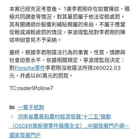
本案已經充足考意後。 ?慮李君剛存在如實陳述、積
極共同調查等情況，對其量罰屬于依法從輕處罰。
其有關通過炒股獲利補貼親屬的來由，不屬于應當
從輕或減輕處罰的情況。寧波證監局對李君剛的陳
述申辯意見不予采納。
最終，根據李君剛違法行為的事實、性質、情節與
社會迫害水平，依據相關規定，寧波證監局決定：
對
Porsche零件
李君剛沒收違法所得260022.03
元，并處以80萬元的罰款。
TC:osder9follow7
分
一輩子就夠
類
河南省農業和農村經濟發展“十二五”規劃
（OSDER奧斯德零件報價全文）_中國發展門戶網－
國家發展門戶