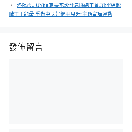
洛陽市JIUYI俱意豪宅設計嵩縣總工會展開“網聚
職工正能量 爭做中國好網平易近”主題宣講運動
發佈留言
留
言