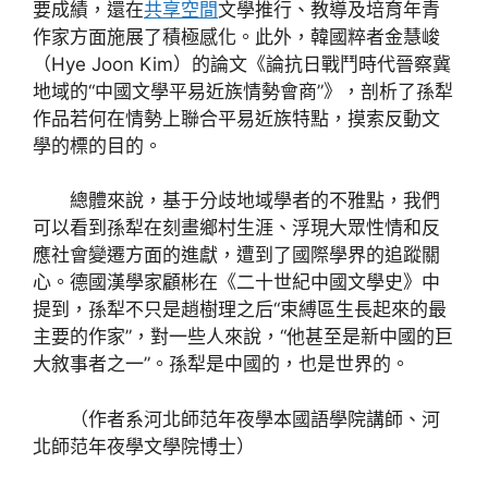
要成績，還在
共享空間
文學推行、教導及培育年青
作家方面施展了積極感化。此外，韓國粹者金慧峻
（Hye Joon Kim）的論文《論抗日戰鬥時代晉察冀
地域的“中國文學平易近族情勢會商”》，剖析了孫犁
作品若何在情勢上聯合平易近族特點，摸索反動文
學的標的目的。
總體來說，基于分歧地域學者的不雅點，我們
可以看到孫犁在刻畫鄉村生涯、浮現大眾性情和反
應社會變遷方面的進獻，遭到了國際學界的追蹤關
心。德國漢學家顧彬在《二十世紀中國文學史》中
提到，孫犁不只是趙樹理之后“束縛區生長起來的最
主要的作家”，對一些人來說，“他甚至是新中國的巨
大敘事者之一”。孫犁是中國的，也是世界的。
（作者系河北師范年夜學本國語學院講師、河
北師范年夜學文學院博士）