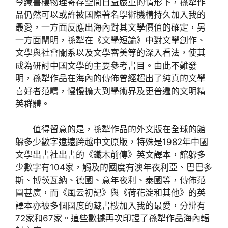
今藏書樓物理寄存空間日益嚴重的情形下，孫犁作
品仍然可以或許被國際著名學術機構持久加入我的
最愛，一方面反應出海內對其文學價值的確定，另
一方面闡明，孫犁在《文學短論》中對文學創作、
文學與社會關系以及文學審美等的深入看法，使其
成為研討中國文學的主要參考書目。由此不難發
明，孫犁作品在海內的傳佈曾經超出了純真的文學
喜好者范疇，慢慢擴大到學術界及更普遍的文明精
英群體。
值得留意的是，孫犁作品的外文版在全球的館
躲多少數字遠遠跨越中文原版，特殊是1982年中國
文學出書社出書的《鐵木前傳》英文譯本，館躲多
少數字有104家，觸及的國度有澳年夜利亞、巴巴多
斯、博茨瓦納、德國、意年夜利、泰國等，傳佈范
圍甚廣，而《風云初記》與《荷花淀和其他》的英
譯本亦被多個國度的藏書樓加入我的最愛，分辨有
72家和67家。這些數據再次印證了孫犁作品海內輻