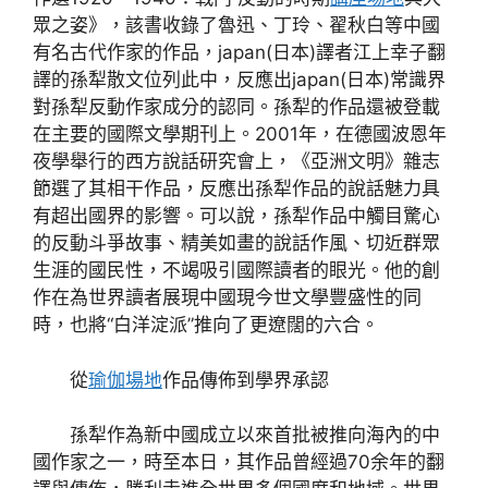
眾之姿》，該書收錄了魯迅、丁玲、翟秋白等中國
有名古代作家的作品，japan(日本)譯者江上幸子翻
譯的孫犁散文位列此中，反應出japan(日本)常識界
對孫犁反動作家成分的認同。孫犁的作品還被登載
在主要的國際文學期刊上。2001年，在德國波恩年
夜學舉行的西方說話研究會上，《亞洲文明》雜志
節選了其相干作品，反應出孫犁作品的說話魅力具
有超出國界的影響。可以說，孫犁作品中觸目驚心
的反動斗爭故事、精美如畫的說話作風、切近群眾
生涯的國民性，不竭吸引國際讀者的眼光。他的創
作在為世界讀者展現中國現今世文學豐盛性的同
時，也將“白洋淀派”推向了更遼闊的六合。
從
瑜伽場地
作品傳佈到學界承認
孫犁作為新中國成立以來首批被推向海內的中
國作家之一，時至本日，其作品曾經過70余年的翻