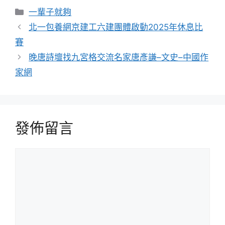
分
一輩子就夠
類
北一包養網京建工六建團體啟動2025年休息比
賽
晚唐詩壇找九宮格交流名家唐彥謙–文史–中國作
家網
發佈留言
留
言