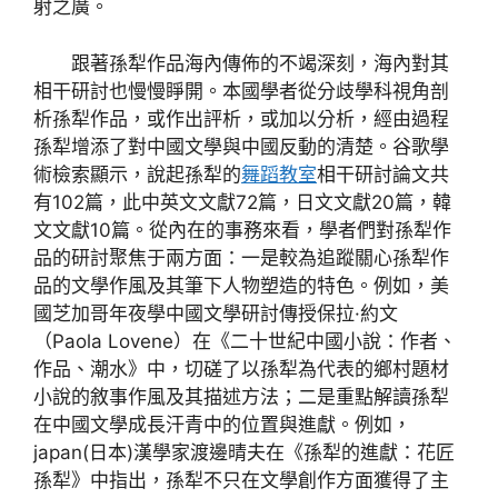
射之廣。
跟著孫犁作品海內傳佈的不竭深刻，海內對其
相干研討也慢慢睜開。本國學者從分歧學科視角剖
析孫犁作品，或作出評析，或加以分析，經由過程
孫犁增添了對中國文學與中國反動的清楚。谷歌學
術檢索顯示，說起孫犁的
舞蹈教室
相干研討論文共
有102篇，此中英文文獻72篇，日文文獻20篇，韓
文文獻10篇。從內在的事務來看，學者們對孫犁作
品的研討聚焦于兩方面：一是較為追蹤關心孫犁作
品的文學作風及其筆下人物塑造的特色。例如，美
國芝加哥年夜學中國文學研討傳授保拉·約文
（Paola Lovene）在《二十世紀中國小說：作者、
作品、潮水》中，切磋了以孫犁為代表的鄉村題材
小說的敘事作風及其描述方法；二是重點解讀孫犁
在中國文學成長汗青中的位置與進獻。例如，
japan(日本)漢學家渡邊晴夫在《孫犁的進獻：花匠
孫犁》中指出，孫犁不只在文學創作方面獲得了主