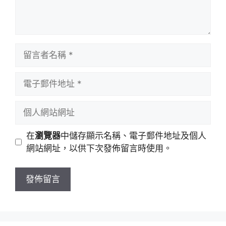
留
言
者
電
名
子
稱
郵
個
件
人
地
網
在
瀏覽器
中儲存顯示名稱、電子郵件地址及個人
址
站
網站網址，以供下次發佈留言時使用。
網
址