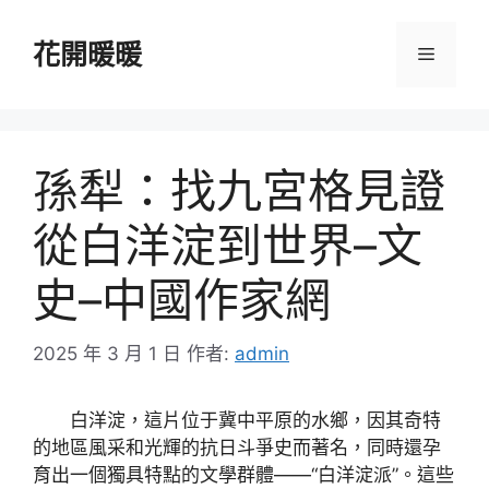
跳
至
花開暖暖
選
主
要
單
內
容
孫犁：找九宮格見證
從白洋淀到世界–文
史–中國作家網
2025 年 3 月 1 日
作者:
admin
白洋淀，這片位于冀中平原的水鄉，因其奇特
的地區風采和光輝的抗日斗爭史而著名，同時還孕
育出一個獨具特點的文學群體——“白洋淀派”。這些