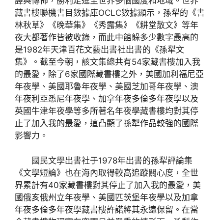
譯與傳佈，勝利走進全世界多個國度和地域。世界
藏書樓聯機書目數據庫OCLC數據顯示，孫犁的《書
林秋草》《晚華集》《秀露集》《耕堂散文》等年
夜大都著作皆被收錄，而此中館躲多少數字最高的
是1982年天津百花文藝出書社出書的《孫犁文
集》。截至今朝，該文集總共有54家藏書樓加入我
的最愛，除了6家國際藏書樓之外，美國加利福尼亞
年夜學、美國耶魯年夜學、美國芝加哥年夜學、澳
年夜利亞悉尼年夜學、加拿年夜多倫多年夜學以及
英國牛津年夜學等多所著名年夜學藏書樓均對其停
止了加入我的最愛，這凸顯了孫犁作品較強的國際
影響力。
國民文學出書社于1978年出書的孫犁評論集
《文學短論》也在海內取得較高追蹤關心度，全世
界累計有40家藏書樓對其停止了加入我的最愛，美
國俄亥俄州立年夜學、美國匹茨堡年夜學以及加拿
年夜多倫多年夜學藏書樓許諾將其永遠保留。在當