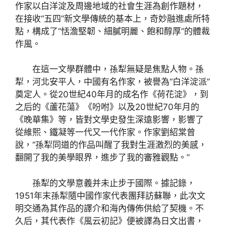
作家以白洋淀及周邊地域的社會生涯為創作題材，
在接收“五四”新文學傳統的基本上，奇妙融進處所特
點，構成了“恬澹堅韌、細膩明麗、飽和醇厚”的體裁
作風。
在這一文學群體中，孫犁無疑是焦點人物。孫
犁，河北安平人，中國有名作家，被譽為“白洋淀派”
奠定人。從20世紀40年月的成名作《荷花淀》，到
之后的《蘆花蕩》《吩咐》以及20世紀70年月的
《晚華集》等，皆對文學史發生深遠影響，影響了
從維熙、鐵凝等一代又一代作家。作家劉紹棠曾
說，“孫犁同道的作品叫醒了我對生涯激烈的美感，
翻開了我的美學眼界，進步了我的審雅觀點。”
孫犁的文學意義并未止步于國際。據記錄，
1951年末孫犁隨中國作家代表團拜訪蘇聯，此次文
明交通為其作品的譯介和海內傳佈供給了契機。不
久后，其代表作《風云初記》便被譯為日文出書，