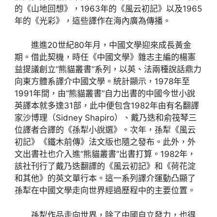
的《山地回想》，1963年的《風云初記》以及1965
年的《光彩》，這些譯作在海內廣為傳播。
進進20世紀80年月，中國文學迎來成長黃金
期。借此契機，時任《中國文學》雜志主編的楊憲
益提議創立“熊貓叢書”系列，以英、法兩種說話鼎力
向東方體系譯介中國文學。統計顯示，1978年至
1991年間，由“熊貓叢書”自力出書的中國今世小說
英譯本就多達31部，此中便包含1982年由有名翻譯
家沙博理（Sidney Shapiro）、戴乃迭和俞筏琴三
位譯者合譯的《孫犁小說選》。次年，孫犁《風云
初記》《鐵木前傳》法文版也隨之發布。此外，外
文出書社也介入進“熊貓叢書”出書打算。1982年，
該社刊行了戴乃迭翻譯的《風云初記》和《荷花淀
和其他》的英文單行本。這一系列譯介運動凸顯了
孫犁在中國文學走向世界經過歷程中的主要位置。
孫犁作品走向世界，除了中國自立發力，也得