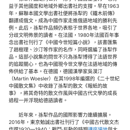
益于其他國度和地域外鄉出書社的支撐。早在1963
年，蘇聯本國文學出書社便將孫犁的《鐵木前傳》
翻譯成俄文，成為中國作家走進俄語地域的勝利先
例。此后，孫犁作品頻仍表態于世界各地，吸引了
分歧文明佈景的讀者。在法國，1980年法國百年事
念出書社刊行了《中國今世短篇小說》，該書匯集
了趙樹理、沙汀等作家的名作，同時選編了孫犁作
品。這部小說集的問世不只為孫犁博得了法語世界
的追蹤關心，也為中國現今世文學在法語地域的傳
佈供給了基本。在德國，德國漢學家吳漠汀
（Martin Woesler）在其1998年編選的《二十世紀
中國散文集》中收錄了孫犁的散文《報紙的故
事》，將其奇特的散文作風與中國古代文學的成長
過程一并浮現給德語讀者。
近年來，孫犁作品的國際影響力連續擴展。
2016年，東京勉誠出書社刊行了《中國古代散文杰
作選1920—1940：戰鬥·反動的時期
講座場地
與大