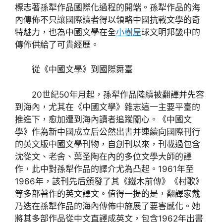
標志著孫犁作品國際化過程的開端。孫犁作品的海
內傳佈不只讓國際讀者得以領略中國抗戰文學的奇
特魅力，也為中國文學在全
小樹屋
球文明邦畿中的
傳佈供給了可貴經歷。
從《中國文學》到國際舞臺
20世紀50年月起，孫犁作品陸續被翻譯并先容
到海內，尤其在《中國文學》雜志這一主要平臺的
推進下，愈加遭到海內讀者追蹤關心。《中國文
學》作為新中國成立后公然出書并連續向國際刊行
的英文版中國文學刊物，自創刊以來，刊載過包含
沈從文、老舍、葉圣陶在內的多位文學大師的譯
作，此中對孫犁作品的譯介尤為凸起。1961年至
1966年，該刊先后頒發了其《鐵木前傳》《村歌》
等多部著作的英文譯文。值得一提的是，翻譯家戴
乃迭在孫犁作品的海內傳佈中施展了要害感化。她
將其多部作品從中文直譯成英文，包含1962年出書