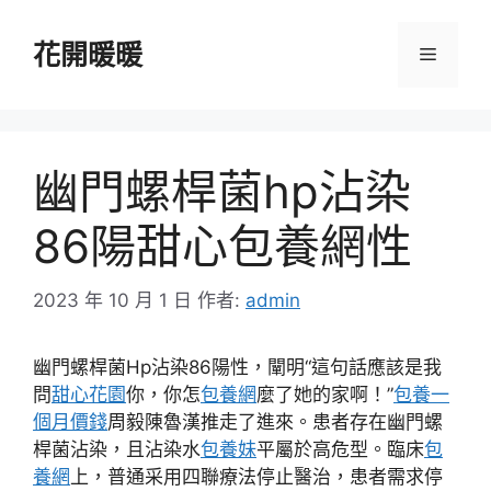
跳
至
花開暖暖
選
主
要
單
內
容
幽門螺桿菌hp沾染
86陽甜心包養網性
2023 年 10 月 1 日
作者:
admin
幽門螺桿菌Hp沾染86陽性，闡明“這句話應該是我
問
甜心花園
你，你怎
包養網
麼了她的家啊！”
包養一
個月價錢
周毅陳魯漢推走了進來。患者存在幽門螺
桿菌沾染，且沾染水
包養妹
平屬於高危型。臨床
包
養網
上，普通采用四聯療法停止醫治，患者需求停