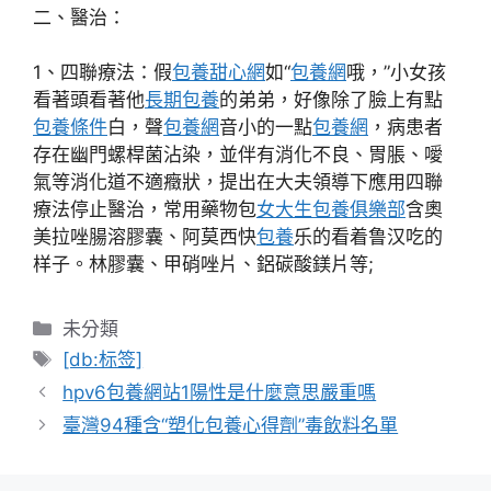
二、醫治：
1、四聯療法：假
包養甜心網
如“
包養網
哦，”小女孩
看著頭看著他
長期包養
的弟弟，好像除了臉上有點
包養條件
白，聲
包養網
音小的一點
包養網
，病患者
存在幽門螺桿菌沾染，並伴有消化不良、胃脹、噯
氣等消化道不適癥狀，提出在大夫領導下應用四聯
療法停止醫治，常用藥物包
女大生包養俱樂部
含奧
美拉唑腸溶膠囊、阿莫西快
包養
乐的看着鲁汉吃的
样子。林膠囊、甲硝唑片、鋁碳酸鎂片等;
分
未分類
類
標
[db:标签]
籤
hpv6包養網站1陽性是什麼意思嚴重嗎
臺灣94種含“塑化包養心得劑”毒飲料名單