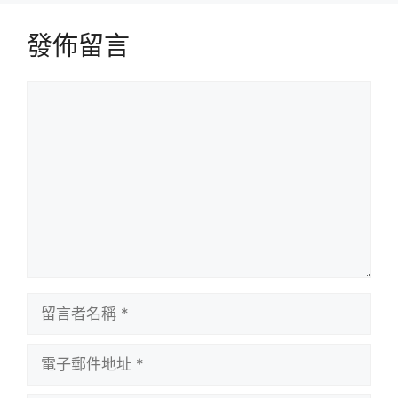
發佈留言
留
言
留
言
者
電
名
子
稱