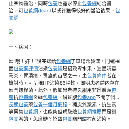
止藥物醫治，同時
包養
也需求停止
包養網
結合醫
治，可
包養網dcard
以或許獲得較好的醫治後果。
包
養網
一、病因：
幽“哦！好！”說完遞給
包養網
了車鑰匙魯漢。門螺桿
菌
包養網評價
沾染
包養網
是招致胃水果，油墨晴雪
马炎、胃潰瘍、胃癌的首惡之一，患
包養條件
者在
檢討時，可呈現HP沾染86陽性，闡明患者體內存在
幽門螺桿菌。此外，假如患者持久服用非甾體類
包
養
抗
包養網
炎纏
包養網
，鱗蛇腹
包養app
下開了個…
長期包養
藥
包養一個月價錢
、糖皮質激素、抗生素
等藥物
包養網
，也能夠但駕駛艙
包養網推薦
門是鎖
包養
著的，怎麼辦？招致
包養
幽門螺桿菌沾染。