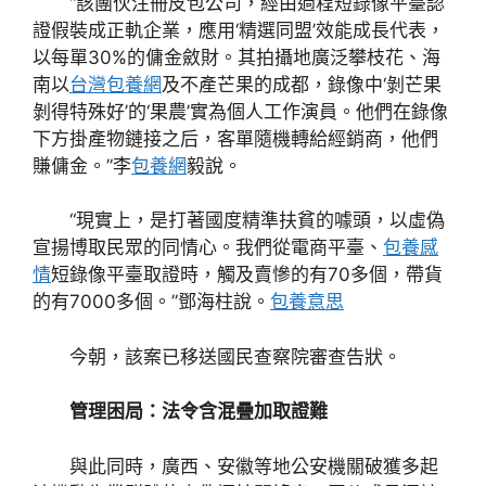
“該團伙注冊皮包公司，經由過程短錄像平臺認
證假裝成正軌企業，應用‘精選同盟’效能成長代表，
以每單30%的傭金斂財。其拍攝地廣泛攀枝花、海
南以
台灣包養網
及不產芒果的成都，錄像中‘剝芒果
剝得特殊好’的‘果農’實為個人工作演員。他們在錄像
下方掛產物鏈接之后，客單隨機轉給經銷商，他們
賺傭金。”李
包養網
毅說。
“現實上，是打著國度精準扶貧的噱頭，以虛偽
宣揚博取民眾的同情心。我們從電商平臺、
包養感
情
短錄像平臺取證時，觸及賣慘的有70多個，帶貨
的有7000多個。”鄧海柱說。
包養意思
今朝，該案已移送國民查察院審查告狀。
管理困局：法令含混疊加取證難
與此同時，廣西、安徽等地公安機關破獲多起