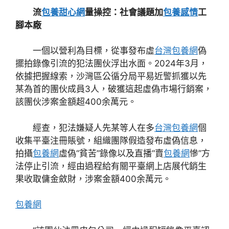
流
包養甜心網
量操控：社會議題加
包養感情
工
腳本廠
一個以營利為目標，從事發布虛
台灣包養網
偽
擺拍錄像引流的犯法團伙浮出水面。2024年3月，
依據把握線索，沙灣區公循分局平易近警抓獲以先
某為首的團伙成員3人，破獲這起虛偽市場行銷案，
該團伙涉案金額超400余萬元。
經查，犯法嫌疑人先某等人在多
台灣包養網
個
收集平臺注冊賬號，組織團隊假造發布虛偽信息，
拍攝
包養網
虛偽“貧苦”錄像以及直播“賣
包養網
慘”方
法停止引流，經由過程給有關平臺網上店展代銷生
果收取傭金斂財，涉案金額400余萬元。
包養網