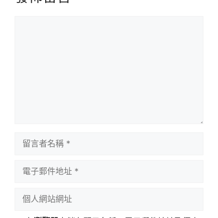
留
言
留
言
者
電
名
子
稱
郵
個
件
人
地
網