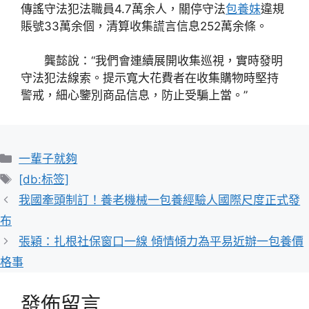
傳謠守法犯法職員4.7萬余人，關停守法
包養妹
違規
賬號33萬余個，清算收集謊言信息252萬余條。
龔懿說：“我們會連續展開收集巡視，實時發明
守法犯法線索。提示寬大花費者在收集購物時堅持
警戒，細心鑒別商品信息，防止受騙上當。”
分
一輩子就夠
類
標
[db:标签]
籤
我國牽頭制訂！養老機械一包養經驗人國際尺度正式發
布
張穎：扎根社保窗口一線 傾情傾力為平易近辦一包養價
格事
發佈留言