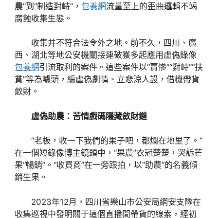
農”到“制造對峙”，
包養網
流量至上的歪曲邏輯不竭
腐蝕收集生態。
收集并不符合法令外之地。前不久，四川、廣
西、湖北等地公安機關接連破獲多起應用虛偽錄像
包養網
引流取利的案件。這些案件以“賣慘”“對峙”“扶
貧”等為噱頭，編虛偽劇情、立悲涼人設，借機帶貨
斂財。
虛偽助農：苦情戲碼隱藏斂財鏈
“老板，收一下我們的果子吧，都爛在地里了。”
在一個短錄像博主鏡頭中，“果農”衣冠楚楚，哭訴芒
果“暢銷”。“收買商”在一旁跟拍，以“助農”的名義傾
銷生果。
2023年12月，四川省樂山市公安局網安支隊在
收集巡視中發明關于這個直播間帶貨的線索，經初