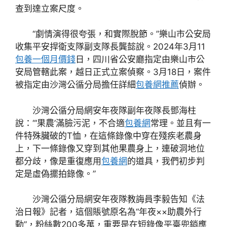
查到達立案尺度。
“劇情演得很夸張，和實際脫節。”樂山市公安局
收集平安捍衛支隊副支隊長龔懿說。2024年3月11
包養一個月價錢
日，四川省公安廳指定由樂山市公
安局管轄此案，越日正式立案偵察。3月18日，案件
被指定由沙灣公循分局擔任詳細
包養網推薦
偵辦。
沙灣公循分局網安年夜隊副年夜隊長鄧海柱
說：“‘果農’滿臉污泥，不合適
包養網
常理。並且有一
件特殊臟破的T恤，在這條錄像中穿在殘疾老農身
上，下一條錄像又穿到其他果農身上，連破洞地位
都分歧，像是重復應用
包養網
的道具，我們初步判
定是虛偽擺拍錄像。”
沙灣公循分局網安年夜隊教誨員李毅告知《法
治日報》記者，這個賬號原名為“年夜××助農外行
動”，粉絲數200多萬，重要是在短錄像平臺兜銷應