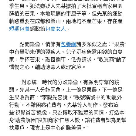
季生果。犯法嫌疑人先某擺拍了大批宣稱自家果園
蒔植的芒果、本地現摘的車厘子等，但先某的運動
軌跡重要在成都和樂山，
兩地均不產芒果，存在產
短期包養
銷脫節
包養女人
。
點開錄像，情節有
包養網
諸多類似之處：“果農”
中有舉動未便的殘疾人、兒子沉痾急需用錢的白叟
家，手捧芒果、敲窗攔車、低微請求，“收買商”動了
憐憫之心，輔助薄命人處理窘境。
“對照統一時代的分歧錄像，有顯明穿幫的鏡
頭。先某一人分飾兩角，上一條是果農，下一條是
生果收買商。”李毅先容說，“賬號稱號中的‘助農外
行動’，不難困惑花費者，先某等人制作、發布這
些‘視覺貧苦’錄像，只為博取不雅眾的同情，打造本
身‘助農解困’‘良知商家’仁慈人設，讓花費者認為是幫
扶農戶，現實上是中心商賺差價。”