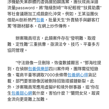
涉機動失業群體的虛偽擺拍闢謠案，團伙成員深諳
流量password，將“階級對峙”“年紀輕視”“扶貧助農”
等社會議題加工成戲劇化沖突。例如，王某溢團伙
借助AI剖析熱門
包養
，批量天生“外賣騎手與顧客打
罵”等題材腳本，在網上炒作傳佈。
辦案職員坦言，此類案件存在“發明難、取證
難、定性難”三重挑釁，亟須法令、技巧、平臺多方
協同管理。
“守法錄像一旦刪除，恢復數據艱苦。”鄧海柱提
到，在偵辦
包養俱樂部
四川案件時，團隊需從短錄
像、電商平臺等調取7000余條帶
包養網心得
貨記
載，部門要害錄像因被刪除招致證據鏈斷裂。此
外，涉案職員常應用虛擬IP和境外辦事器，追“你在
生
包養甜心網
氣什麼，害怕什麼？”蘭問女兒。蹤資
金流向更是難上加難。