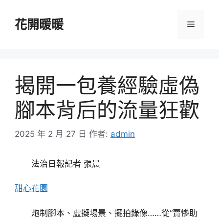
跳
至
花開暖暖
選
主
要
單
內
容
揭開一包養經驗虛偽
腳本背后的流量狂歡
2025 年 2 月 27 日
作者:
admin
法治日報記者 張晨
甜心花園
炮制腳本、虛擬場景、擺拍錄像……從“賣慘助