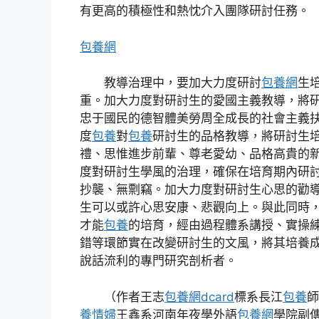
有更高的積極性和熱忱介入團隊研討任務。
包養網
教導治理中，要加大力度研討
包養網
生
重。加大力度對研討生的愛國主義教導，將
忠于國民的德智體美勞周全成長的社會主義
度
包養
對
包養
研討生的品格教導，將研討生
禮、思惟進步前輩、尊老愛幼、品格高貴的
度對研討生學風的治理，確保在培育期內研
抄襲、無剽竊。加大力度對研討生心思的勸
生可以或許心思安康、悲觀向上。與此同時
才能
包養
的培育，經由過程體系講授、實操
錯等環節實在改變研討生的文風，將其培養
說話流利的專門研究剖析者。
（作者王志
包養網dcard
標系長江
包養
師
養情婦
王鑫系河南年夜學外語
包養網
學院副