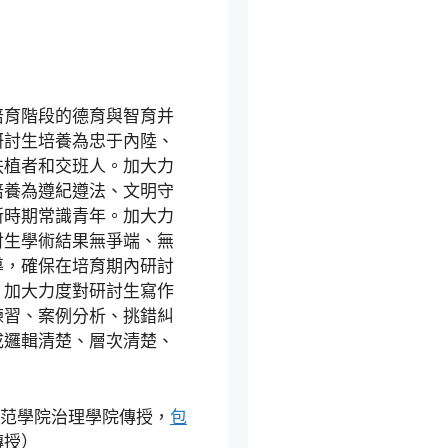
培育階段的德育與智育并
研討生培養為忠于內陸、
扶植者和交班人。加大力
培養為遵紀遵法、文明守
新時期常識青年。加大力
討生學術結果無爭端、無
導，確保在培育期內研討
，加大力度對研討生寫作
練習、案例分析、挑錯糾
成邏輯清楚、層次清楚、
范學院治理學院傳授，
包
傳授）