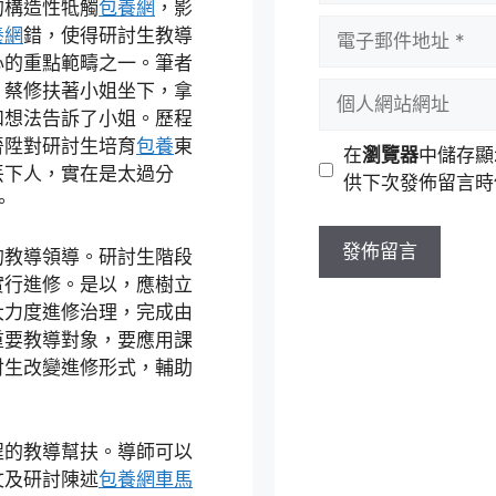
的構造性牴觸
包養網
，影
者
電
養網
錯，使得研討生教導
名
子
心的重點範疇之一。筆者
稱
郵
，蔡修扶著小姐坐下，拿
個
件
和想法告訴了小姐。歷程
人
地
晉陞對研討生培育
包養
東
網
在
瀏覽器
中儲存顯
址
丟下人，實在是太過分
站
供下次發佈留言時
。
網
址
的教導領導。研討生階段
實行進修。是以，應樹立
大力度進修治理，完成由
重要教導對象，要應用課
討生改變進修形式，輔助
程的教導幫扶。導師可以
文及研討陳述
包養網車馬