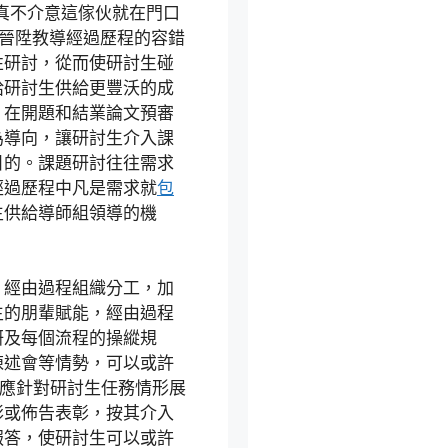
真不介意這傢伙就在門口
以晉陞教導經過歷程的容錯
性研討，從而使研討生碰
給研討生供給更豐沃的成
，在開題和結業論文預審
為導向，讓研討生介入課
目的。課題研討往往需求
經過歷程中凡是需求就
包
生供給導師組領導的機
。經由過程組織分工，加
生的朋輩賦能，經由過程
研及每個流程的操縱規
陳述會等情勢，可以或許
師應針對研討生任務情形展
彰或佈告表彰，按其介入
報答，使研討生可以或許