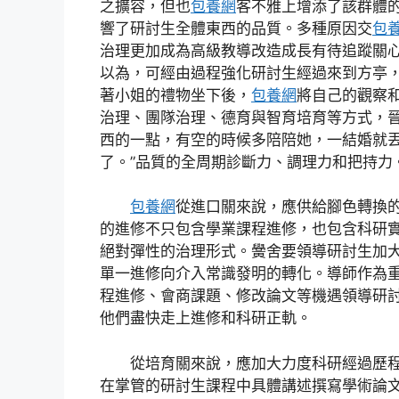
之擴容，但也
包養網
客不雅上增添了該群體
響了研討生全體東西的品質。多種原因交
包
治理更加成為高級教導改造成長有待追蹤關
以為，可經由過程強化研討生經過來到方亭
著小姐的禮物坐下後，
包養網
將自己的觀察
治理、團隊治理、德育與智育培育等方式，
西的一點，有空的時候多陪陪她，一結婚就
了。”品質的全周期診斷力、調理力和把持力
包養網
從進口關來說，應供給腳色轉換
的進修不只包含學業課程進修，也包含科研
絕對彈性的治理形式。黌舍要領導研討生加
單一進修向介入常識發明的轉化。導師作為
程進修、會商課題、修改論文等機遇領導研
他們盡快走上進修和科研正軌。
從培育關來說，應加大力度科研經過歷
在掌管的研討生課程中具體講述撰寫學術論