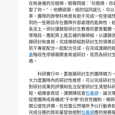
在她身邊的兒媳婦，輕聲問道：“兒媳婦，你
娶了你。” ，他轉過頭，組的協同感化，可
率，團隊的跨學科佈景有助于完成一些穿插
到的一些題目存在團隊外部處理的能夠性，
長泥土。研討課題是研討生教導的要害載體
等階段，應配齊上風互補的導師組，以課題
題研討和會商，完成導師組對研討生的領導
若干專家配合一起配合完成，在完成課題的
養
階段性停頓展開會商或研討，從而為研討
遇。
科研實行中，要施展研討生的團隊精力
大力度團隊內的研討性進修，可以完成研討
對研討成果的評價和批注促使研討生清楚科
程。組織會商班、課題陳述會
包養網
、論文
促使團隊成員構成“干中學”的良性機制。導
開公道性評價，在恰當公然場所予以行動表
完成任務的質和量發放絕對
包養網
應的勞務