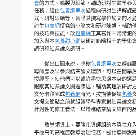
費
的方式、編製與細節，輔助研討生盡早參
任務；經由
包養網單次
過程向研討生講解課
式、研討思緒等，晉陞其撰寫學位論文的才
討生
包養網
撰寫的小論文和研討陳述，輔助
的技巧與技能，改
包養網
正其寫作中常常犯
加入與本
包養甜心網
身研討範疇相干的學術
調研和結業論文調研。
從出口關來說，應樹
包養網單次
立靜態
導師應及早參與結業論文環節，可以在開學
授經歷，使他們可以或許盡快思慮本身的選
跟蹤其結業論文開題陳述，輔助其理清研討
文分階段完成
包養網
時光，按期催促論
包養
文提交節點之前就組織學科專家對結業論文
針對性的修正看法，以增進結業論文東西的
教導領導上，要強化導師組的本質性介
平極高的高程度教導治理任務，強化導師說