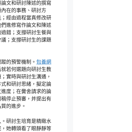
與論文和研討陳述的撰寫
題內在的事務、研討方
能；經由過程當真修改研
他們進修寫作論文和陳述
的過錯；支撐研討生餐與
會議；支撐研討生的課題
跟蹤的預警機制。
包養網
后就若何選題向研討生教
題；實時與研討生溝通，
方式和研討思緒，擬定論
文進度；在黌舍請求的論
初稿停止預審，并提出有
品質的進步。
入。研討生培育是精緻水
完，她轉頭看了眼靜靜等