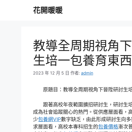
跳
花開暖暖
至
主
要
內
容
教導全周期視角下
生培一包養育東西
2023 年 12 月 5 日
作者:
admin
原題目：教導全周期視角下晉陞研討生
跟著高校年夜範圍擴招研討生，研討生
成為社會追蹤關心的熱門。從供應層面看，
少
包養網VIP
數字缺乏，由此形成研討生向多
求層面看，高校本專科招生的
包養價格
漸次