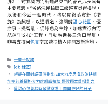
施》，對我省內河航運高東西的品質成長具有
主要意義。”省路況運輸廳二級巡查員崔梅說，
以後和今后一個時代，將以貫徹落實新《措
施》為契機，以通順道、強關鍵
甜心花園
、優
辦事、提智能、促綠色為主線，加速實行內河
航運“11246”工程，自動融進長三角口岸群，
辦事支持河
包養
南加速扶植內陸開放新窪地。
分
一輩子就夠
類
標
[db:标签]
籤
趙靜在開封調研時指出 加大力度思惟政治扶植
加挖包養價格大力度組織扶植 晉陞履本能機能力
覓甜心包養網時政微察看丨奔向更好的日子