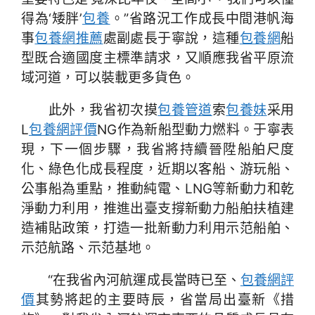
得為‘矮胖’
包養
。”省路況工作成長中間港帆海
事
包養網推薦
處副處長于寧說，這種
包養網
船
型既合適國度主標準請求，又順應我省平原流
域河道，可以裝載更多貨色。
此外，我省初次摸
包養管道
索
包養妹
采用
L
包養網評價
NG作為新船型動力燃料。于寧表
現，下一個步驟，我省將持續晉陞船舶尺度
化、綠色化成長程度，近期以客船、游玩船、
公事船為重點，推動純電、LNG等新動力和乾
淨動力利用，推進出臺支撐新動力船舶扶植建
造補貼政策，打造一批新動力利用示范船舶、
示范航路、示范基地。
“在我省內河航運成長當時已至、
包養網評
價
其勢將起的主要時辰，省當局出臺新《措