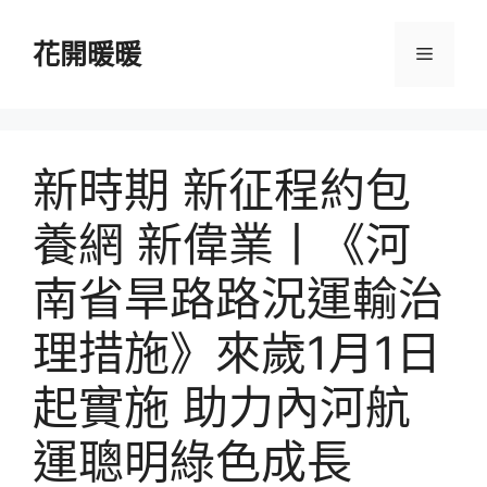
跳
至
花開暖暖
選
主
要
單
內
容
新時期 新征程約包
養網 新偉業丨《河
南省旱路路況運輸治
理措施》來歲1月1日
起實施 助力內河航
運聰明綠色成長