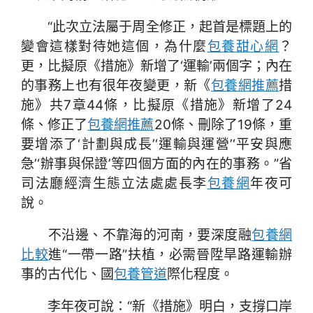
“此次立法屬于周全修正，起首是標題上的
變會這樣對待她這個，為什麼
包養甜心網
？
更，比擬原《措施》新增了‘運輸’兩個字；內在
的事務上也有很年夜變更，新《
包養網推薦
措
施》共7章44條，比擬原《措施》新增了24
條、修正了
包養網推薦
20條、刪除了19條，重
要增添了‘計劃與成長’‘運輸與運營’‘平安與應
急’‘辦事與保證’等四個方面的內在的事務。”省
司法廳經濟生態立法處處長李
包養網
年夜可
說。
不沿邊、不靠海的河南，要深度融
包養網
比較
進“一帶一路”扶植，必需晉陞旱路運輸辦
事的古代化、國
包養管道
際化程度。
李年夜可說：“新《措施》明白，支撐口岸