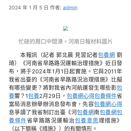
2024 年 1 月 5 日
作者:
admin
忙碌的周口中間港。河南日報材料圖片
本報訊（記者 郭北晨 見習記者
包養網
劉
琦）《河南省旱路路況運輸治理措施》近日發
布，將于2024年1月1日起實施。它與2011年
我省出臺的《河南省旱路路況治理措施》比擬
有哪些變更？將對我省內河航運發生哪些影
包
養
響？1
包養
2月29日，
包養網心得
包養條件
省
當局消息辦舉辦消息發布會，先容
包養網心得
息爭讀了我省制訂出臺《河
包養網
南
包養網
包
養條件
省旱路路況運輸治
包養意思
理措施》
（以下簡稱《措施》）的有關情形。