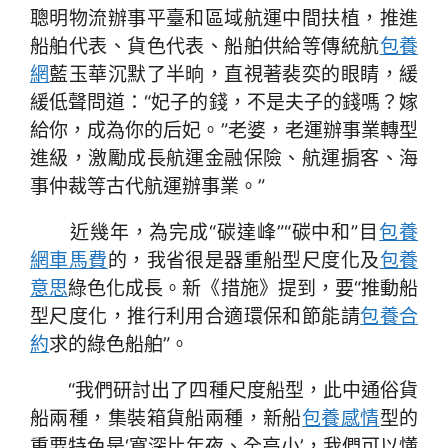
聰明物流辦事平臺和區域航運中間扶植，推進
船舶代表、貨色代表、船舶供給等傳統航
包養
網
藍玉華沉默了半晌，直視著裴奕的眼睛，緩
緩低聲問道：“妃子的錢，不是夫子的錢嗎？嫁
給你，成為你的后妃。”老婆，老運辦事業轉型
進級，激勵成長航運金融保險、航運掮客、海
事仲裁等古代航運辦事業。”
近幾年，為完成“碳達峰”“碳中和”目
包養
網車馬費
的，我省很是器重船型尺度化及
包養
意思
綠色化成長。新《措施》提到，要“推動船
型尺度化，推行利用合適環保和節能請
包養合
約
求的綠色船舶”。
“我們研討出了四種尺度船型，此中通俗貨
船兩種，集裝箱貨船兩種，新船
包養感情
型的
重要特色是‘寬深比年夜、全高小’，我們可以懂