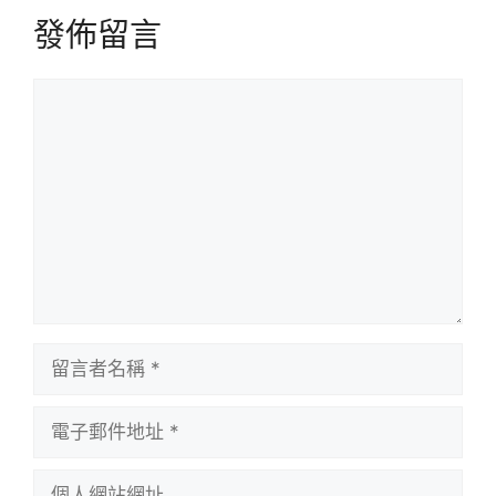
發佈留言
留
言
留
言
者
電
名
子
稱
郵
個