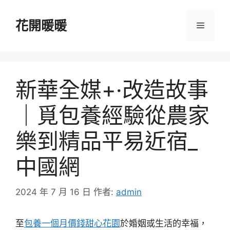
跳
至
花開暖暖
選
主
要
單
內
容
新華全媒+·改造故事
｜覓包養經驗從農家
樂到精品平易近宿_
中國網
2024 年 7 月 16 日
作者:
admin
至
包養一個月價錢
甜心花園
於婚姻或生活的幸福，