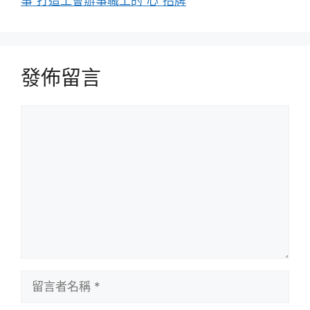
事”打造工會辦事職工的“心”招牌
發佈留言
留
言
留
言