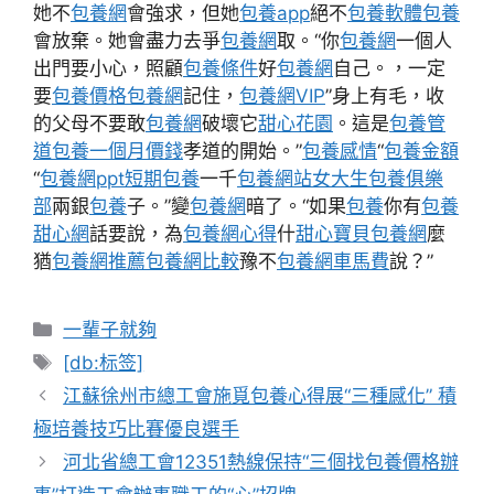
她不
包養網
會強求，但她
包養app
絕不
包養軟體
包養
會放棄。她會盡力去爭
包養網
取。“你
包養網
一個人
出門要小心，照顧
包養條件
好
包養網
自己。，一定
要
包養價格
包養網
記住，
包養網VIP
”身上有毛，收
的父母不要敢
包養網
破壞它
甜心花園
。這是
包養管
道
包養一個月價錢
孝道的開始。”
包養感情
“
包養金額
“
包養網ppt
短期包養
一千
包養網站
女大生包養俱樂
部
兩銀
包養
子。”變
包養網
暗了。“如果
包養
你有
包養
甜心網
話要說，為
包養網心得
什
甜心寶貝包養網
麼
猶
包養網推薦
包養網比較
豫不
包養網車馬費
說？”
分
一輩子就夠
類
標
[db:标签]
籤
江蘇徐州市總工會施覓包養心得展“三種感化” 積
極培養技巧比賽優良選手
河北省總工會12351熱線保持“三個找包養價格辦