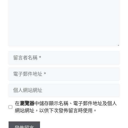
留
言
者
電
名
子
稱
郵
個
件
人
地
網
在
瀏覽器
中儲存顯示名稱、電子郵件地址及個人
址
站
網站網址，以供下次發佈留言時使用。
網
址