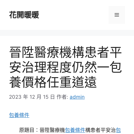
跳
至
花開暖暖
選
主
要
單
內
容
晉陞醫療機構患者平
安治理程度仍然一包
養價格任重道遠
2023 年 12 月 15 日
作者:
admin
包養條件
原題目：晉陞醫療機
包養條件
構患者平安治
包