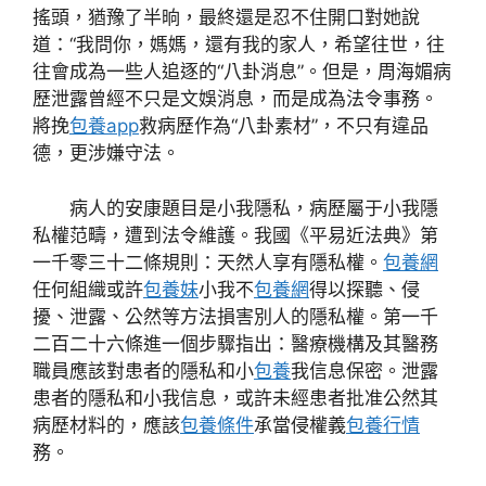
搖頭，猶豫了半晌，最終還是忍不住開口對她說
道：“我問你，媽媽，還有我的家人，希望往世，往
往會成為一些人追逐的“八卦消息”。但是，周海媚病
歷泄露曾經不只是文娛消息，而是成為法令事務。
將挽
包養app
救病歷作為“八卦素材”，不只有違品
德，更涉嫌守法。
病人的安康題目是小我隱私，病歷屬于小我隱
私權范疇，遭到法令維護。我國《平易近法典》第
一千零三十二條規則：天然人享有隱私權。
包養網
任何組織或許
包養妹
小我不
包養網
得以探聽、侵
擾、泄露、公然等方法損害別人的隱私權。第一千
二百二十六條進一個步驟指出：醫療機構及其醫務
職員應該對患者的隱私和小
包養
我信息保密。泄露
患者的隱私和小我信息，或許未經患者批准公然其
病歷材料的，應該
包養條件
承當侵權義
包養行情
務。