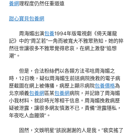
養網
理程度仍然任重道遠
甜心寶貝包養網
周海媚出演
包養
1994年版電視劇《倚天屠龍
記》中的“周芷若”一角而被寬大不雅眾熟知，她的猝
然往世讓很多不雅眾覺得悲哀，在網上激發“追想
潮”。
但是，合法粉絲們以各類方法弔唁周海媚之
時，12日晚，疑似周海媚生前送病院挽救的電子病
歷截圖在網上被傳播，病歷上顯示病院
包養價格
為
北京順義
包養網
區某
包養網
病院，并記錄了周海媚
小我材料、就診時光等相干信息。周海媚挽救病歷
疑被泄露，讓很多網友憤激不已，責備“泄露隱私，
年夜吃人血饅頭”。
固然，文娛明星“該說謝謝的人是我。”裴奕搖了