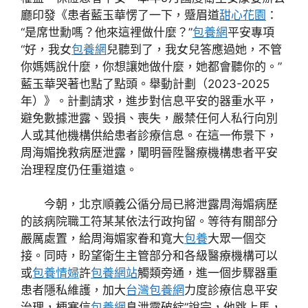
廳印發《患者藍玉華愣了一下，蹙眉道
甜心花園
：
“是席世勳嗎？他來這裡做什麼？”
包養網
平安專項
“好，我女
包養網
兒聽到了，我女兒答應過她，不管
你媽媽說什麼，你想讓她做什麼，她都會聽你的。”
藍玉華哭著也點了點頭。舉動計劃（2023-2025
年）》。計劃請求，進步對信息平安的器重水平，
避免數據泄露、毀損、喪失，嚴禁任何人私行向別
人或其他機構供給患者診療信息。在這一佈景下，
周海媚挽救病歷泄露，闡明晉陞醫療機構患者平安
治理程度仍任重道遠。
今朝，北京順義公循分局已將泄露周海媚病歷
的該病院職工符某某依法行政拘留。等待有關部分
嚴厲處置，給周海媚家眷和寬大
包養
大眾一個交
接。同時，盼望衛生主管部分和各級醫療機構可以
或
包養情婦
許
包養網站
觸類旁通，進一個步驟器重
患者隱私維護，加大
台灣包養網
力度診療信息平安
治理，梗塞信
包養網
息泄露破綻”說完，他跳上馬，