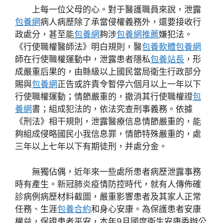
上每一位父母的心。對于醫護職員來說，泄露
包養網
病人病歷除了承當侵權義務外，還要接收行
政處分，甚至能
包養網
夠涉
包養網推薦
嫌犯法。
《行使職權醫師法》明白規則，醫
包養軟體
包養網
師在行使職權運動中，泄露患者隱私
包養站長
，形
成嚴重后果的，由縣級以上國民當局衛生行政部分
賜與
包養網
正告或許責令暫停六個月以上一年以下
行使職權運動；情節嚴重的，撤消其行使職權證
包
養網
書；組成犯法的，依法究查刑事義務。依據
《刑法》相干規則，泄露醫療信息情節嚴重的，能
夠組成侵略國民小我信息罪，情節特殊嚴重的，處
三年以上七年以下有期徒刑，并處分金。
無獨佔偶，近年來一些處所患者病歷泄露事務
時有產生。新冠肺炎疫情防控時代，就有人傳佈確
診病例病歷材料截圖，嚴重影響患者及其家人正常
任務、生涯
包養合約
和身心安康。為保護患者安康
權益，保證患者平安，本年9月國度衛生安康委辦公