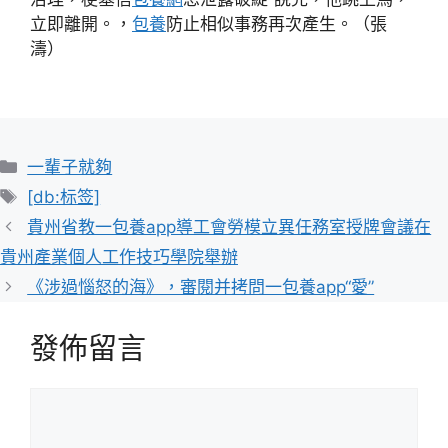
立即離開。，
包養
防止相似事務再次產生。（張
濤）
分
一輩子就夠
類
標
[db:标签]
籤
貴州省教一包養app導工會勞模立異任務室授牌會議在
貴州產業個人工作技巧學院舉辦
《涉過惱怒的海》，審閱并拷問一包養app“愛”
發佈留言
留
言