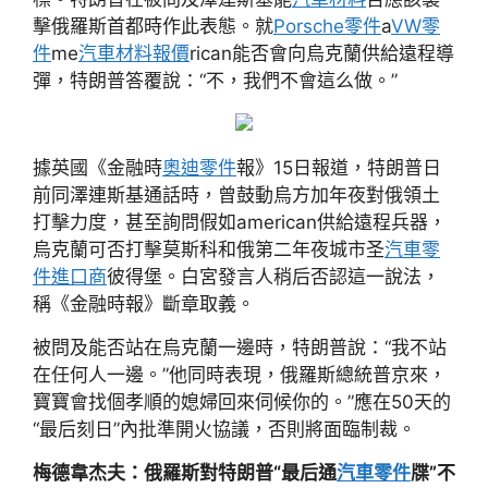
擊俄羅斯首都時作此表態。就
Porsche零件
a
VW零
件
me
汽車材料報價
rican能否會向烏克蘭供給遠程導
彈，特朗普答覆說：“不，我們不會這么做。”
據英國《金融時
奧迪零件
報》15日報道，特朗普日
前同澤連斯基通話時，曾鼓動烏方加年夜對俄領土
打擊力度，甚至詢問假如american供給遠程兵器，
烏克蘭可否打擊莫斯科和俄第二年夜城市圣
汽車零
件進口商
彼得堡。白宮發言人稍后否認這一說法，
稱《金融時報》斷章取義。
被問及能否站在烏克蘭一邊時，特朗普說：“我不站
在任何人一邊。”他同時表現，俄羅斯總統普京來，
寶寶會找個孝順的媳婦回來伺候你的。”應在50天的
“最后刻日”內批準開火協議，否則將面臨制裁。
梅德韋杰夫：俄羅斯對特朗普“最后通
汽車零件
牒”不