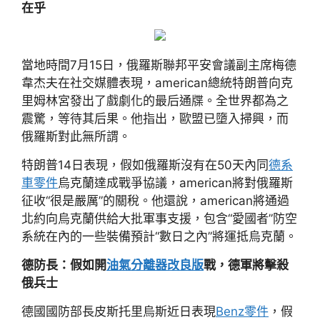
在乎
當地時間7月15日，俄羅斯聯邦平安會議副主席梅德
韋杰夫在社交媒體表現，american總統特朗普向克
里姆林宮發出了戲劇化的最后通牒。全世界都為之
震驚，等待其后果。他指出，歐盟已墮入掃興，而
俄羅斯對此無所謂。
特朗普14日表現，假如俄羅斯沒有在50天內同
德系
車零件
烏克蘭達成戰爭協議，american將對俄羅斯
征收“很是嚴厲”的關稅。他還說，american將通過
北約向烏克蘭供給大批軍事支援，包含“愛國者”防空
系統在內的一些裝備預計“數日之內”將運抵烏克蘭。
德防長：假如開
油氣分離器改良版
戰，德軍將擊殺
俄兵士
德國國防部長皮斯托里烏斯近日表現
Benz零件
，假