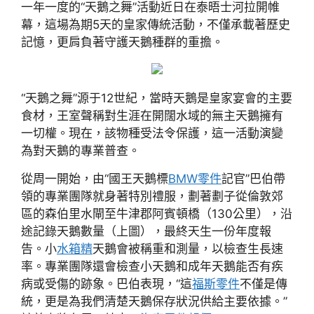
一年一度的“天鵝之舞”活動近日在泰晤士河拉開帷
幕，這場為期5天的皇家傳統活動，不僅承載著歷史
記憶，更肩負著守護天鵝種群的重擔。
“天鵝之舞”源于12世紀，當時天鵝是皇家宴會的主要
食材，王室聲稱對生涯在開闊水域的無主天鵝擁有
一切權。現在，該物種受法令保護，這一活動演變
為對天鵝的專業普查。
從周一開始，由“國王天鵝標
BMW零件
記官”巴伯帶
領的專業團隊就身著特別禮服，劃著劃子從倫敦郊
區的森伯里水閘至牛津郡阿賓頓橋（130公里），沿
途記錄天鵝數量（上圖），最終天生一份年度報
告。小
水箱精
天鵝會被稱重和測量，以檢查生長速
率。專業團隊還會檢查小天鵝和成年天鵝能否有疾
病或受傷的跡象。巴伯表現，“這
福斯零件
不僅是傳
統，更是為我們清楚天鵝保存狀況供給主要依據。”