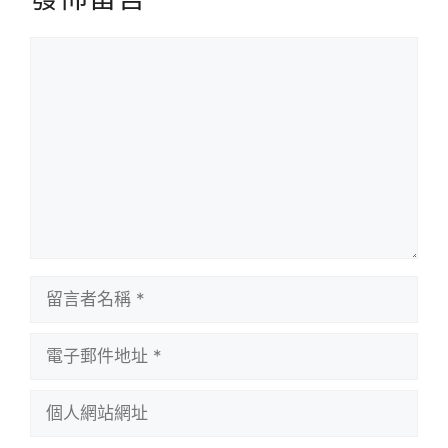
留
言
留
言
者
電
名
子
稱
郵
個
件
人
地