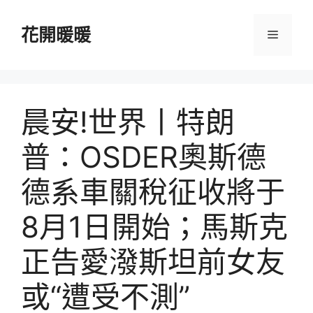
跳
至
花開暖暖
選
主
要
單
內
容
晨安!世界丨特朗
普：OSDER奧斯德
德系車關稅征收將于
8月1日開始；馬斯克
正告愛潑斯坦前女友
或“遭受不測”