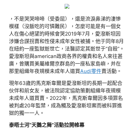
，不是哭哭啼啼（受委屈），還是流淚鼻涕的淒慘
模樣（沒飯吃的可憐難民），怎麼可能是有一個女
人在傷心絕望的時候會哭2019年7月，愛潑斯坦因
涉嫌合謀拐賣和性侵未成年女性被捕。他于同年8月
在紐約一座監獄逝世亡，法醫認定其逝世于“自殺”。
愛潑斯坦與american政商各界的權貴和名人來往甚
廣，曾購買美屬維爾京群島的一座私家島嶼，并在
那里組織年夜規模未成年人道買
Audi零件
賣活動。
現年63歲的馬克斯韋爾是愛潑斯坦的長期一起配合
伙伴和前女友，被法院認定協助策劃組織年夜規模
未成年人道買賣。2022年，馬克斯韋爾因多項罪名
被判處20年監禁，成為觸及愛潑斯坦案而被科罪進
獄的獨一一人。
泰晤士河“天鵝之舞”活動拉開帷幕