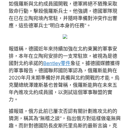
如俄羅斯與北約成員國開戰，德軍將絕不猶豫采取
致命行動，擊殺俄羅斯兵士。他強調，德國軍隊現
在已在立陶宛境內常駐，并隨時準備對沖突作出響
應，這些德軍兵士“明白本身的任務”。
報道稱，德國近年來持續加強在北約東翼的軍事安
排，本年在立陶宛安排的一支常駐旅，被視為是德
國對北約承諾的
Bentley零件
象征。據德國媒體獲得
的軍事報告，德國聯邦國防軍認為，俄羅斯能夠在
2020年月末期準備好并具備與北約開戰的才能。烏
克蘭總統澤連斯基也曾聲稱，俄羅斯能夠在未來五
年內進攻北約成員國，以測試這個軍事聯盟的實
力。
據報道，俄方此前已屢次否認有關計劃進攻北約的
猜測，稱其為“無稽之談”，指出俄方對這樣做毫無興
趣。而針對德國防長皮斯托里烏斯的最新言論，克