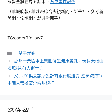
該普查將在周五結束。
汽車零件報價
（羊城晚報•羊城派綜合央視新聞、新華社、參考新
聞網、環球網、彭湃新聞等）
TC:osder9follow7
分
一輩子就夠
類
惠州一景區水上樂園發生淹溺變亂，玩翻天松山
機場接送1人逝世亡
又JIUYI俱意診所設計有銀行股遭受“逢高減持”，
中國人壽擬清倉杭州銀行
發佈留言