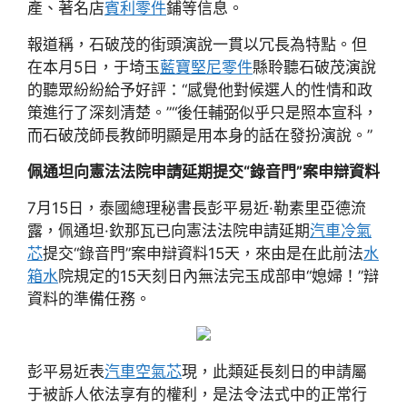
產、著名店
賓利零件
鋪等信息。
報道稱，石破茂的街頭演說一貫以冗長為特點。但
在本月5日，于埼玉
藍寶堅尼零件
縣聆聽石破茂演說
的聽眾紛紛給予好評：“感覺他對候選人的性情和政
策進行了深刻清楚。”“後任輔弼似乎只是照本宣科，
而石破茂師長教師明顯是用本身的話在發扮演說。”
佩通坦向憲法法院申請延期提交“錄音門”案申辯資料
7月15日，泰國總理秘書長彭平易近·勒素里亞德流
露，佩通坦·欽那瓦已向憲法法院申請延期
汽車冷氣
芯
提交“錄音門”案申辯資料15天，來由是在此前法
水
箱水
院規定的15天刻日內無法完玉成部申“媳婦！”辯
資料的準備任務。
彭平易近表
汽車空氣芯
現，此類延長刻日的申請屬
于被訴人依法享有的權利，是法令法式中的正常行