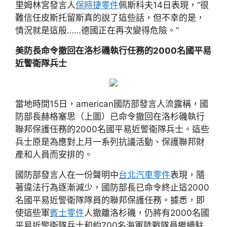
里姆林宮發言人
保時捷零件
佩斯科夫14日表現，“很
難信任皮斯托留斯真的說了這些話，但不幸的是，
情況就是這般……德國正在再次變得危險。”
美防長命令撤回在洛杉磯執行任務的2000名國平易
近警衛隊兵士
當地時間15日，american國防部發言人流露稱，國
防部長赫格塞思（上圖）已命令撤回在洛杉磯執行
聯邦保護任務的2000名國平易近警衛隊兵士。這些
兵士原是為應對上月一系列抗議活動、保護聯邦財
產和人員而安排的。
國防部發言人在一份聲明中
台北汽車零件
表現，隨
著違法行為逐漸減少，國防部長已命令終止這2000
名國平易近警衛隊隊員的聯邦保護任務。據悉，即
使這些軍
賓士零件
人撤離洛杉磯，仍將有2000名國
平易近警衛隊兵士和約700名海軍陸戰隊員繼續駐