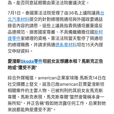
為，能否同意延期需由憲法法院審議決定。
7月1日，泰國憲法法院受理了由36名上議院議員
台
北汽車材料
提交的針對總理佩通坦與外國政要通話
錄音內容的請愿，這些上議員指責佩通坦嚴重違反
品德規范、損害國家尊嚴、不具備繼續擔任國
斯柯
達零件
家總理的資格。憲法法院當天暫停了佩通坦
的總理職務，并請求佩通
德系車材料
坦在15天內提
交申辯資料。
愛潑斯
Skoda零件
坦前女友想講本相？馬斯克正告
她或“遭受不測”
綜合外媒報道，american企業家埃隆·馬斯克14日在
社交媒體上發文，談及已故american巨賈愛潑斯坦
相關案件的主要人物、已被判刑的其前女友馬克斯
韋爾。馬斯克表現，馬克斯韋爾“當然會聲稱本身一
無所知”，并正告稱“假如她流露任何工作，后果對她
來說都能夠是遭受不測”。