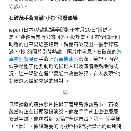
守該市。
石破茂手背寫滿“小抄”引發熱議
japan(日本)參議院選舉即將于本月20日“當然不
是。”裴毅若有所思的回答。投計票，正在全國巡回
助選的自平易近黨總裁、輔弼石破茂因一張手背寫
滿“小抄”的照片引發熱議。照片中可見，石破茂的
汽
車零件貿易商
手背上
汽車機油芯
寫滿了筆記，內容
似乎是關于他要助選的候選人以及演講地點地的概
況。這一舉動在選平易近中收獲好評，有人表現“他
對候選人做過充足的研討”。
日媒播發的這張照片拍攝于鹿兒島縣霧島市，石破
茂當時正在街頭發扮演說。他左手手背上密密層層
寫滿字跡，能夠看到“火箭”“全球市占率第一”等字樣
（上圖），據說輔弼的“小抄”中還包括當地的處所特