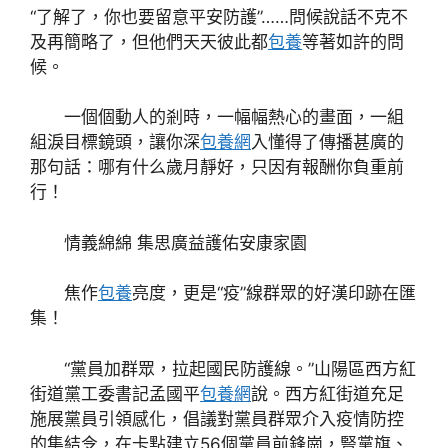
“了解了，你也要留意平安防護”……問候說話不克不
及再簡略了，但他們天天彼此都
包養
等著如許的問
候。
一個個動人的剎時，一幅幅熱心的畫面，一組
組淚目標鏡頭，讓你深
包養網
入懂得了傳播甚廣的
那句話：哪有什么歲月靜好，只因有報酬你負重前
行！
情義綿綿 集思廣益護佑安康家園
焦作
包養
亮度，更是“疫”線群眾的好漢印跡在匯
集！
“黨員加群眾，拉起國民防護線。”山陽區西方紅
街道黨工委書記孟國平
包養網
說。西方紅街道充足
施展黨員引領感化，倡議對黨員群眾介入疫情防控
的集結令，在卡點建立56個黨員前鋒崗，豎黨旗、