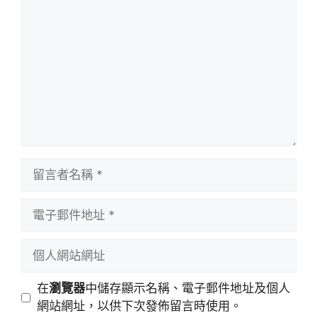
言
留
言
者
電
名
子
稱
郵
個
件
人
地
網
在
瀏覽器
中儲存顯示名稱、電子郵件地址及個人
址
站
網站網址，以供下次發佈留言時使用。