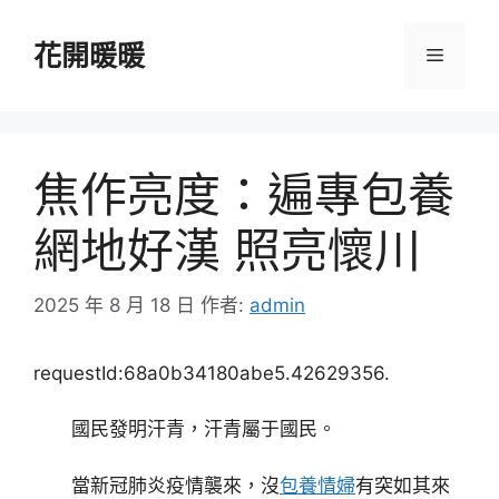
跳
至
花開暖暖
選
主
要
單
內
容
焦作亮度：遍專包養
網地好漢 照亮懷川
2025 年 8 月 18 日
作者:
admin
requestId:68a0b34180abe5.42629356.
國民發明汗青，汗青屬于國民。
當新冠肺炎疫情襲來，沒
包養情婦
有突如其來