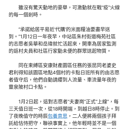
雖沒有驚天動地的豪舉，可激動就在戰“疫”火線
的每一個剎時。
“承諾給居平易近‘代購’的米面糧油要盡早送
到。”1月12日一年夜早，中站區朱村街道梅苑社區
的志愿者吳華和岳瑋就忙活起來，開車為居家監測
的返村夫員和社區行家動未便的群眾送起物質。
同在束縛區安康財產園區任務的張昆同老婆史
君利得知該園區地點4個村的卡點日班所有的由志愿
者值守后，他們自動請纓到人流量、車流量年夜的
靈泉陂村口卡點。
1月2日起，這對志愿者“夫妻崗”正式“上線”，每
三天值日班一次，從18時開端，到越日8時停止。到
了夜晚值守的時辰
包養意思
，二人便將兩個孩子拜
託給怙恃把守，聯袂事實上，他年輕時並不是一個