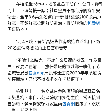
在這場戰“疫”中，機關黨員干部自告奮勇、迎難
而上，下沉聲援一線；社區黨員干部化身防疫平安
衛士，全市8.6萬余名黨員干部聯絡接觸100余萬戶
群眾，率領群眾拉起群防群治、聯防聯治的
包養網
周密防地。
1月4日晚，晉新高速焦作南站迎賓路出口，近
20名疫情防控職員正在雪中苦守。
“不論什么時光，不論什么周遭的狀況，作為黨
員，就要沖在前……”擔任帶班的市城鄉一體化示范
區城管局副
包養app
局長郭連生從2020年年頭疫情
防控開端，已記不得幾多次在卡點值守。
檢測點上，一名穿戴白色防護服的醫護職員名
叫樊燕梅，來自示范區蘇家作鄉衛生院。當天接到
告訴時，樊燕梅安頓好家里兩
包養網
個孩子，沒吭
一聲，武斷上崗……