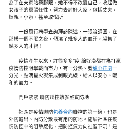
為了在夫家站穩腳跟，她不得不改變自己，收起做
女孩子的囂張任性，努力去討好大家，包括丈夫，
姻親，小泵，甚至取悅所
一份風行病學查詢拜訪陳述，一張流調圖，在
那樣一個不眠之夜，傾瀉了幾多人的血汗，凝集了
幾多人的才智！
疫情產生以來，許很多多“疫”線好漢都在為打贏
疫情防控阻擊戰而盡力，有一分熱、發
甜心花園
一
分光，點滴星火凝集成刺眼光線，給人以安心、暖
和的氣力。
門戶緊緊 聯防聯控筑就堅實防地
社區是疫情聯防
包養合約
聯控的第一線，也是
外防輸出、內防分散最有用的防地。施展社區在疫
情防控中的阻擊感化，把防控氣力向社區下沉！是