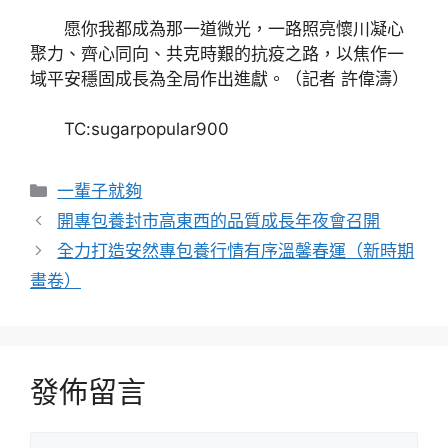
愿你我都成為那一道微光，一路照亮懷川凝心
聚力、齊心同向、共克時艱的抗疫之路，以焦作一
域平安穩固成長為全局作出進獻。（記者 許偉濤）
TC:sugarpopular900
分
一輩子就夠
類
開專包養封市高東西的品質成長年夜會召開
全力打造安然專包養行情有序溫馨春運（新時期
畫卷）
發佈留言
留