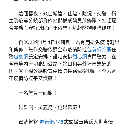
這個雪夜，來自城管、住建、路況、交警、衛
生防疫等分歧部分的他們構成黨員前鋒隊，扛起配
合義務：守好城區南年夜門，筑起防控剛強碉堡！
自2022年1月4日14時起，為有用避免疫情輸出
和傳佈，焦作交警依照全市疫情防控
包養網推薦
任
務
包養網
設定安排，設定安排
甜心網
專門警力，在
全市境內一切高速公路下站口和與外埠市連通的
國、省干線公路設置疫情防控路況檢測站，全力筑
牢疫情防控平安樊籬！
一名黨員一面旗！
是誓詞，是義務，更是示范！
軍號聲聲
包養網心得
志愿辦事傳遞人世真情