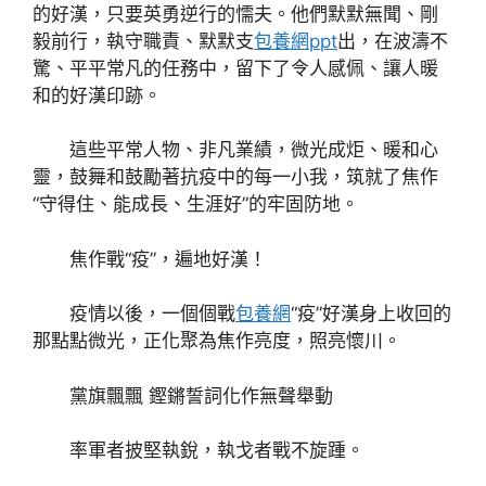
的好漢，只要英勇逆行的懦夫。他們默默無聞、剛
毅前行，執守職責、默默支
包養網ppt
出，在波濤不
驚、平平常凡的任務中，留下了令人感佩、讓人暖
和的好漢印跡。
這些平常人物、非凡業績，微光成炬、暖和心
靈，鼓舞和鼓勵著抗疫中的每一小我，筑就了焦作
“守得住、能成長、生涯好”的牢固防地。
焦作戰“疫”，遍地好漢！
疫情以後，一個個戰
包養網
“疫”好漢身上收回的
那點點微光，正化聚為焦作亮度，照亮懷川。
黨旗飄飄 鏗鏘誓詞化作無聲舉動
率軍者披堅執銳，執戈者戰不旋踵。