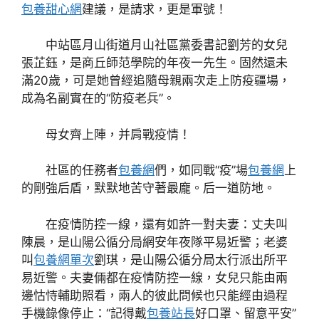
包養甜心網
建議，是請求，更是軍號！
中站區月山街道月山社區黨委書記劉芳的女兒
張芷鈺，是商丘師范學院的年夜一先生。固然還未
滿20歲，可是她曾經追隨母親兩次走上防疫疆場，
成為名副實在的“防疫老兵”。
母女齊上陣，并肩戰疫情！
社區的任務者
包養網
們，如同戰“疫”場
包養網
上
的剛強后盾，默默地苦守著最龐。后一道防地。
在疫情防控一線，還有如許一對夫妻：丈夫叫
陳晨，是山陽公循分局網安年夜隊平易近警；老婆
叫
包養網單次
劉琪，是山陽公循分局太行派出所平
易近警。夫妻倆都在疫情防控一線，女兒只能由兩
邊怙恃輔助照看，兩人的彼此問候也只能經由過程
手機錄像停止：“記得戴
包養站長
好口罩、留意平安”