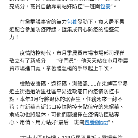
亮成分，黨員自動靠前站好防控“一班崗
包養
”。
在黨群議事會的無力
包養
發動下，寬大居平易
近配合參加防疫陣線，匯集成齊心防疫的強盛氣
力！
疫情防控時代，市月季農貿市場市場部司理崔
敬立有了新成分——“守門員”。他天天站在市月季農
貿市場進口處，拿著體溫槍的手舉起上千次。
檢驗安康碼、過程碼，測體溫……在束縛區平易
近主街道道清里社區平易近政巷口的疫情防控卡
點，本年3月行將退休的琚春生，任務起來一絲不
茍；在新華南街北口疫情防控卡點值守的朱紹華、
俞成功也將退休，可他們都選擇在疫情防控點專
心、用情、用力站好“最后一班崗
包養網ppt
”。
“力士小區8棟樓、318戶居平易近，電纜廠院