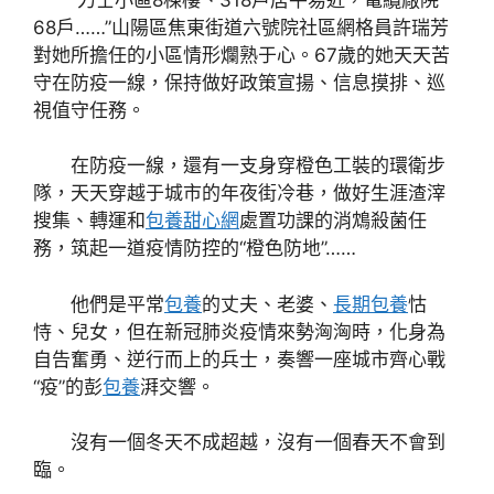
68戶……”山陽區焦東街道六號院社區網格員許瑞芳
對她所擔任的小區情形爛熟于心。67歲的她天天苦
守在防疫一線，保持做好政策宣揚、信息摸排、巡
視值守任務。
在防疫一線，還有一支身穿橙色工裝的環衛步
隊，天天穿越于城市的年夜街冷巷，做好生涯渣滓
搜集、轉運和
包養甜心網
處置功課的消鴆殺菌任
務，筑起一道疫情防控的“橙色防地”……
他們是平常
包養
的丈夫、老婆、
長期包養
怙
恃、兒女，但在新冠肺炎疫情來勢洶洶時，化身為
自告奮勇、逆行而上的兵士，奏響一座城市齊心戰
“疫”的彭
包養
湃交響。
沒有一個冬天不成超越，沒有一個春天不會到
臨。