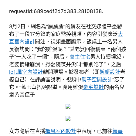
requestId:689cedf2d7d383.28108138.
8月2日，網名為“䴩䴩䴩”的網友在社交媒體平臺發
布了一段17分鐘的家庭監控視頻，內容引發廣泛
大
直室內設計
關注。視頻畫面顯示，飯桌上一名男人
反復詢問：“我的雞蛋呢？”其老婆回復稱桌上兩個孩
子“一人吃了一個”。隨后，
養生住宅
男人持續埋怨，
老婆情緒崩潰，掀翻碗筷并尖叫“都別吃了”，之后
loft風室內設計
離開現場。據發布者（即
遊艇設計
老
婆自己）在評論區說明，視頻中
親子空間設計
“忘了
它。”藍玉華搖頭說道。食用雞蛋
豪宅設計
的兩名兒
童系其侄子。
女方隨后在直播
禪風室內設計
中表現，已前往
無毒