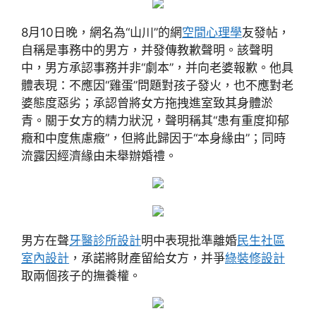
8月10日晚，網名為“山川”的網
空間心理學
友發帖，
自稱是事務中的男方，并發傳教歉聲明。該聲明
中，男方承認事務并非“劇本”，并向老婆報歉。他具
體表現：不應因“雞蛋”問題對孩子發火，也不應對老
婆態度惡劣；承認曾將女方拖拽進室致其身體淤
青。關于女方的精力狀況，聲明稱其“患有重度抑郁
癥和中度焦慮癥”，但將此歸因于“本身緣由”；同時
流露因經濟緣由未舉辦婚禮。
男方在聲
牙醫診所設計
明中表現批準離婚
民生社區
室內設計
，承諾將財產留給女方，并爭
綠裝修設計
取兩個孩子的撫養權。