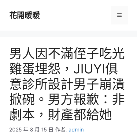
跳
至
花開暖暖
選
主
要
單
內
容
男人因不滿侄子吃光
雞蛋埋怨，JIUYI俱
意診所設計男子崩潰
掀碗。男方報歉：非
劇本，財產都給她
2025 年 8 月 15 日
作者:
admin