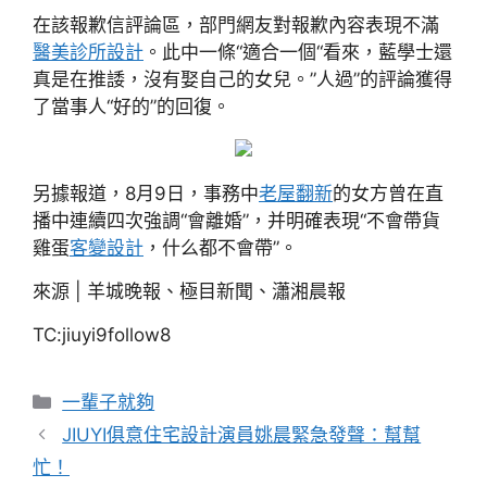
在該報歉信評論區，部門網友對報歉內容表現不滿
醫美診所設計
。此中一條“適合一個“看來，藍學士還
真是在推諉，沒有娶自己的女兒。”人過”的評論獲得
了當事人“好的”的回復。
另據報道，8月9日，事務中
老屋翻新
的女方曾在直
播中連續四次強調“會離婚”，并明確表現“不會帶貨
雞蛋
客變設計
，什么都不會帶”。
來源 | 羊城晚報、極目新聞、瀟湘晨報
TC:jiuyi9follow8
分
一輩子就夠
類
JIUYI俱意住宅設計演員姚晨緊急發聲：幫幫
忙！