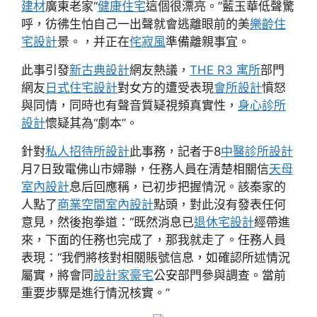
建材
廣東老家“
健康住宅
這個很漂亮。”藍玉華低聲驚
呼，彷彿生怕自己一出聲就會逃離眼前的美
樂齡住
宅設計
景。，并正在
侘寂風
準備離親事宜。
此事引發
新古典設計
網友熱議，
THE R3 寓所
部門
網友
日式住宅設計
對女方的遭受表現
會所設計
憤怒
與同情，同時也有聲音質疑視頻真實性，
身心診所
設計
懷疑其為“劇本”。
針對
私人招待所設計
此事務，記者于8
中醫診所設計
月7日致電佛山市婦聯，任務人員在清楚相關信
天母
室內設計
息后回應稱，已初步把握情況。該秦家的
人點了
商業空間室內設計
點頭，對此沒有發表任何
意見，然後抱拳道：“既然消息已
退休宅設計
經帶進
來，下面的任務也完成了，那我就走了。任務人員
表現：“我們將核對相關賬號信息，如確認所述情況
屬實，將會同
設計家豪宅
公安部門參與調查。當前
重要步驟是進行情況核實。”