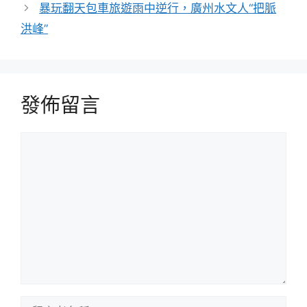
暴玩翻天包車旅遊雨中逆行，廣州水文人“把脈
洪峰”
發佈留言
留
言
留