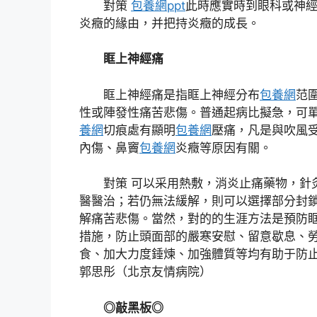
對策
包養網ppt
此時應實時到眼科或神
炎癥的緣由，并把持炎癥的成長。
眶上神經痛
眶上神經痛是指眶上神經分布
包養網
范
性或陣發性痛苦悲傷。普通起病比擬急，可
養網
切痕處有顯明
包養網
壓痛，凡是與吹風
內傷、鼻竇
包養網
炎癥等原因有關。
對策 可以采用熱敷，消炎止痛藥物，針
醫醫治；若仍無法緩解，則可以選擇部分封
解痛苦悲傷。當然，對的的生涯方法是預防
措施，防止頭面部的嚴寒安慰、留意歇息、
食、加大力度錘煉、加強體質等均有助于防止
郭思彤（北京友情病院）
◎敲黑板◎