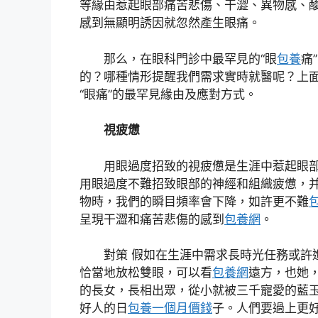
等緣由惹起眼部痛苦悲傷、干澀、異物感、
感到無顯明誘因就忽然產生眼痛。
那么，在眼科門診中最罕見的“眼
包養
痛
的？哪種情形提醒我們需求實時就醫呢？上
“眼痛”的最罕見緣由及應對方式。
視疲憊
用眼過度招致的視疲憊是生涯中惹起眼
用眼過度不難招致眼部的神經和組織疲憊，
物時，我們的瞬目頻率會下降，如許更不難
呈現干澀和痛苦悲傷的感到
包養網
。
對策 假如在生涯中需求長時光任務或許
恰當地放松雙眼，可以看
包養網
遠方，也她
的長女，長相出眾，從小就被三千寵愛的藍
好人的日
包養一個月價錢
子。人們要過上更