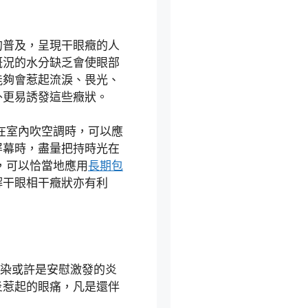
的普及，呈現干眼癥的人
概況的水分缺乏會使眼部
能夠會惹起流淚、畏光、
外更易誘發這些癥狀。
在室內吹空調時，可以應
屏幕時，盡量把持時光在
，可以恰當地應用
長期包
解干眼相干癥狀亦有利
染或許是安慰激發的炎
炎惹起的眼痛，凡是還伴
。