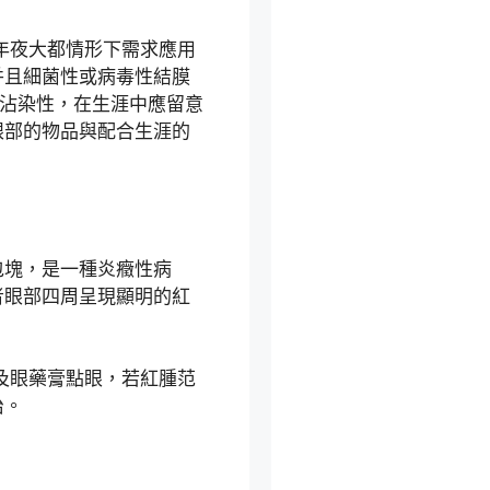
年夜大都情形下需求應用
并且細菌性或病毒性結膜
的沾染性，在生涯中應留意
眼部的物品與配合生涯的
包塊，是一種炎癥性病
者眼部四周呈現顯明的紅
及眼藥膏點眼，若紅腫范
治。