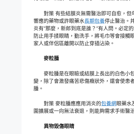
對策 有些結膜炎無需醫治即可自愈，但
響應的藥物或許眼藥水
長期包養
停止醫治。
炎有“那麼，新郎到底是誰？”有人問。必定
防止用手揉眼睛，勤洗手，將毛巾等會接觸
家人或伴侶區離開以防止穿插沾染。
麥粒腫
麥粒腫是在眼瞼或結膜上長出的白色小
變，除了會激發痛苦悲傷癥狀外，還會使患
腫。
對策 麥粒腫應應用消炎的
包養網
眼藥水
圍擴展或一向無法衰退，則能夠需求手術醫
異物毀傷眼睛