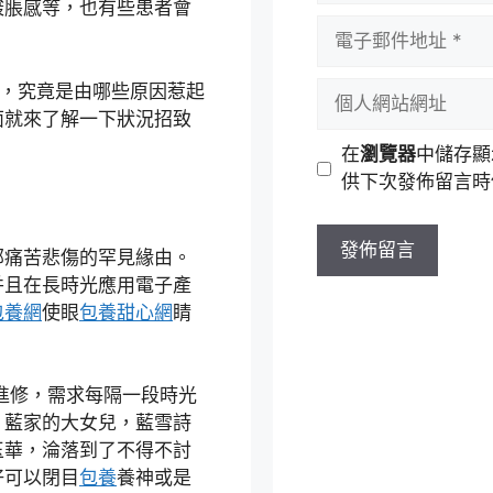
酸脹感等，也有些患者會
者
電
名
子
稱
郵
個
”，究竟是由哪些原因惹起
件
人
面就來了解一下狀況招致
地
網
在
瀏覽器
中儲存顯
址
站
供下次發佈留言時
網
址
部痛苦悲傷的罕見緣由。
并且在長時光應用電子產
包養網
使眼
包養甜心網
睛
進修，需求每隔一段時光
，藍家的大女兒，藍雪詩
玉華，淪落到了不得不討
好可以閉目
包養
養神或是