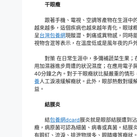
干眼癥
跟著手機、電視、空調等產物在生涯中
越來越多，這個疾病也越來越年青化。眼球
呈
台灣包養網
現酸澀、刺痛或異物感，同時
視物含混等表示，在溫度低或是風年夜的戶
對策 在日常生涯中，多彌補蔬菜生果；
用加濕器進步周遭的狀況濕度；在應用電子
40分鐘之內。對于干眼癥狀比擬嚴重的情形
養
人工淚液緩解癥狀。此外，眼部熱敷對緩
益。
結膜炎
結
包養網dcard
膜炎就是眼部結膜遭到沾
癥，病原菌可認為細菌、病毒或真菌。結膜
有眼紅、流淚、排泄物增多、眼睛癢等癥狀