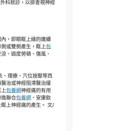
經外科就診，以排查視神經
圍內，即眼眶上緣的連續
單側或雙側產生，眶上
包
受涼、過度勞頓、傷風、
灸、理療、穴位按壓等西
鎖醫治或神經阻滯醫治緩
眶上
包養網
神經痛的有用
勞逸聯合
包養網
、安康飲
眶上神經痛的產生。 文/