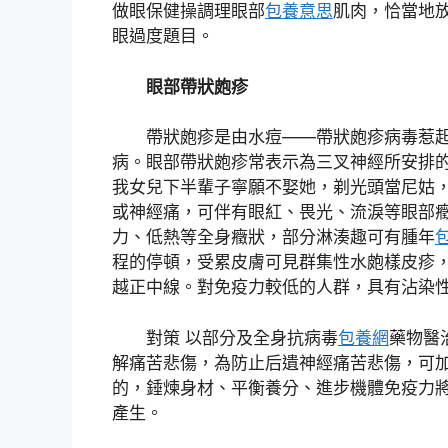
做眼保健操調理眼部
包養意思
肌肉，恰當地
眼過度題目。
眼部帶狀皰疹
帶狀皰疹是由水痘——帶狀皰疹病毒惹
病。眼部帶狀皰疹常表示為三叉神經所安排
我女兒下半輩子寧願不娶她，剃光頭當尼姑，
或神經痛，可伴有眼紅、畏光、流淚等眼部
力、低熱等全身癥狀，部分淋湊趣可有腫年
程的停頓，受累皮膚可見群集性水皰樣皮疹
越正中線。對免疫力較低的人群，具有沾染
對策 以部分及全身抗病毒
包養網
藥物醫
解痛苦悲傷，為防止后遺神經痛苦悲傷，可
的，錘煉身材、平衡養分、進步機體免疫力
產生。