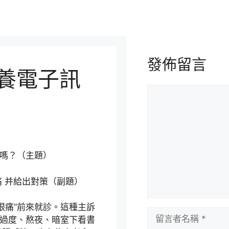
發佈留言
包養電子訊
留
言
了嗎？（主題）
 并給出對策（副題）
眼痛”前來就診。這種主訴
留
眼過度、熬夜、暗室下看書
言