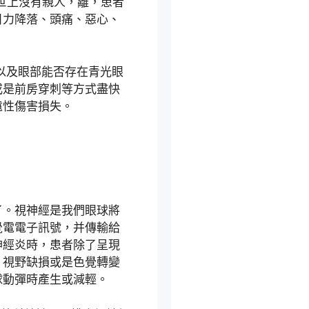
世上沒有親人，離，患者
目力降落、頭痛、惡心、
以及眼部能否存在青光眼
或是前房穿刺等方式盡快
遠性傷害損失。
了。視神經是我們眼球將
覺電電子訊號，并傳輸給
神經炎時，患者除了呈現
、視野缺損或是色覺轉變
球動彈時產生或減輕。