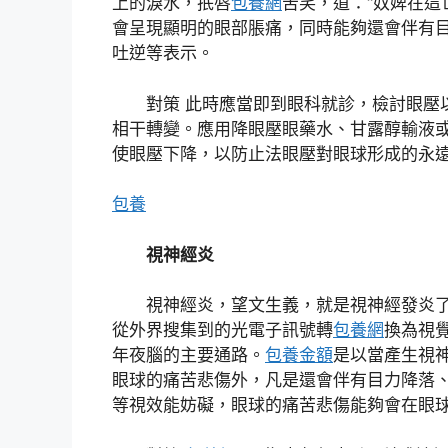
上的淚水，抿唇
包養網
苦笑，道：“奴婢在這
會呈現顯明的眼部脹痛，同時能夠還會伴有
吐逆等表示。
對策 此時應當即到眼科就診，檢討眼壓
相干轉變。應用降眼壓眼藥水、甘露醇輸液
使眼壓下降，以防止法眼壓對眼球形成的永
包養
視神經炎
視神經炎，望文生義，就是視神經發炎
從外界搜集到的光電子訊號轉
包養網
換為視
年夜腦的主要通路。
包養金額
是以當產生視
眼球的痛苦悲傷外，凡是還會伴有目力降落
等視效能妨礙，眼球的痛苦悲傷能夠會在眼