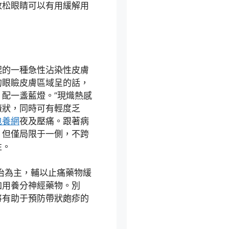
放松眼睛可以有用緩解用
起的一種急性沾染性皮膚
的眼瞼皮膚區域呈的話，
配一盞藍燈。”現熾熱感
癥狀，同時可有輕度乏
包養網
夜及壓痛。跟著病
，但僅局限于一側，不跨
性。
治為主，輔以止痛藥物緩
加用養分神經藥物。別
將有助于預防帶狀皰疹的