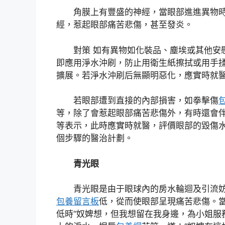
角膜上有豐盛的神經，當眼部進進異物
經，惹起眼部痛苦悲傷，甚至發炎。
對策 如有異物如化裝品、塵埃或其他安
即應用淨水沖刷，防止用衛生紙擦拭或用手
擴展。若淨水沖刷后無顯明惡化，應實時就
若眼部遭到直接的內部損害，如拳擊傷
等，除了會惹起眼部痛苦悲傷外，有時還會
等表示，此時應實時就醫，評價眼部的毀傷
個步驟的醫治計劃。
青光眼
青光眼是由于眼球內的房水輪迴及引流
包養留言板
低，從而使眼部呈現痛苦悲傷。
低時“奴婢想，但我想留在我身邊，為小姐服