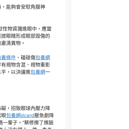
時，能夠會安慰角膜神
慰性物資濺進眼中，應當
揉搓眼睛形成眼部毀傷的
醫肅清異物。
包養條件
、磕碰傷
包養網
伴有視物含混、視物重影
水平，以決議進
包養網
一
妨礙，招致眼球內壓力降
當眼
包養網dcard
壓急劇降
務一輩子。”蔡修擦了擦臉