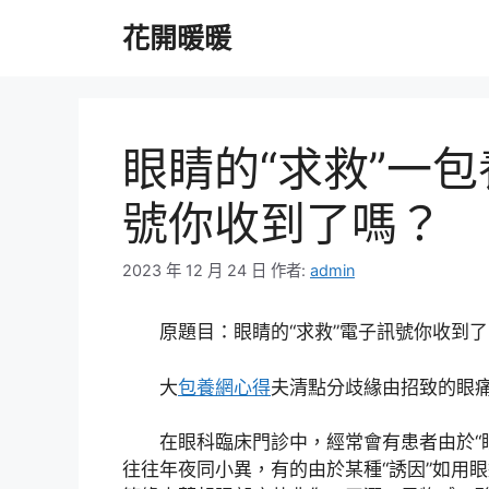
跳
花開暖暖
至
主
要
內
容
眼睛的“求救”一
號你收到了嗎？
2023 年 12 月 24 日
作者:
admin
原題目：眼睛的“求救”電子訊號你收到
大
包養網心得
夫清點分歧緣由招致的眼痛
在眼科臨床門診中，經常會有患者由於“
往往年夜同小異，有的由於某種“誘因”如用