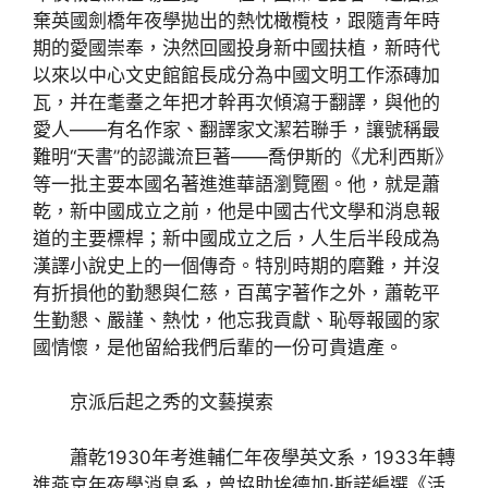
棄英國劍橋年夜學拋出的熱忱橄欖枝，跟隨青年時
期的愛國崇奉，決然回國投身新中國扶植，新時代
以來以中心文史館館長成分為中國文明工作添磚加
瓦，并在耄耋之年把才幹再次傾瀉于翻譯，與他的
愛人——有名作家、翻譯家文潔若聯手，讓號稱最
難明“天書”的認識流巨著——喬伊斯的《尤利西斯》
等一批主要本國名著進進華語瀏覽圈。他，就是蕭
乾，新中國成立之前，他是中國古代文學和消息報
道的主要標桿；新中國成立之后，人生后半段成為
漢譯小說史上的一個傳奇。特別時期的磨難，并沒
有折損他的勤懇與仁慈，百萬字著作之外，蕭乾平
生勤懇、嚴謹、熱忱，他忘我貢獻、恥辱報國的家
國情懷，是他留給我們后輩的一份可貴遺產。
京派后起之秀的文藝摸索
蕭乾1930年考進輔仁年夜學英文系，1933年轉
進燕京年夜學消息系，曾協助埃德加·斯諾編選《活