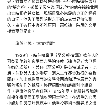
是，對實際的極端掃興使得他不得不臨時遁進虛無
的“夢之谷”，襯著了假名為“蕭若萍”的他在遠遠北國
出亡時相逢并痛掉一場觸目驚心戀愛的真正的經過
的事況。消失于國難暗影之下的詩意世界無法耐
久，由于各類主客不雅原因，蕭乾這一階段的文學
摸索戛但是止。
旅英七載，“棄文從聞”
1939年，時任噴鼻港《至公報·文藝》擔任人的
蕭乾到倫敦年夜學西方學院任教（這也是老舍已經
任教的處所），兼任《至公報》駐英特派記者。此
后，任務與人事的變更、消息工作逐步取得的追蹤
關心，加上感性層面的文學救國論和理性層面的客
觀內傾創作的牴觸，終極招致他徹底離別小說寫
作，專事消息記者任務。1942年夏，他辭往教職進
劍橋年夜學國王學院攻讀碩士學位，在濃重的心思
小說創作與研討氣氛中，他重投藝術本體尋求之懷