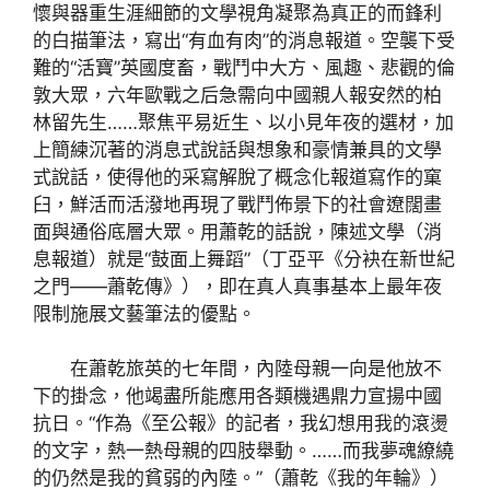
懷與器重生涯細節的文學視角凝聚為真正的而鋒利
的白描筆法，寫出“有血有肉”的消息報道。空襲下受
難的“活寶”英國度畜，戰鬥中大方、風趣、悲觀的倫
敦大眾，六年歐戰之后急需向中國親人報安然的柏
林留先生……聚焦平易近生、以小見年夜的選材，加
上簡練沉著的消息式說話與想象和豪情兼具的文學
式說話，使得他的采寫解脫了概念化報道寫作的窠
臼，鮮活而活潑地再現了戰鬥佈景下的社會遼闊畫
面與通俗底層大眾。用蕭乾的話說，陳述文學（消
息報道）就是“鼓面上舞蹈”（丁亞平《分袂在新世紀
之門——蕭乾傳》），即在真人真事基本上最年夜
限制施展文藝筆法的優點。
在蕭乾旅英的七年間，內陸母親一向是他放不
下的掛念，他竭盡所能應用各類機遇鼎力宣揚中國
抗日。“作為《至公報》的記者，我幻想用我的滾燙
的文字，熱一熱母親的四肢舉動。……而我夢魂繚繞
的仍然是我的貧弱的內陸。”（蕭乾《我的年輪》）