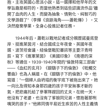
抱，主攻英國心思派小說，這一選擇和他早年的文
學旨趣是相符的。而當他熟悉到這些認識流作品“離
開了血肉的人生，而變為抽象、情勢化、純智巧的
文學游戲了”（李輝《浪跡海角——蕭乾傳》），又
決然廢棄學業，全身心投進記者任務。
1944年后，蕭乾以戰地記者成分親歷諾曼底登
岸、挺進萊茵河、結合國成立年夜會、英國年夜
選、波茨坦會議、紐倫堡戰犯審訊等主要汗青時
辰，寫下《進軍萊茵》《美國印象》《南德的深
秋》等通信。1939-1940年間的“倫敦特寫三部曲”
——《血紅的玄月》《銀鷂子下的倫敦》《牴觸交
響曲》也為人稱道。在《銀鷂子下的倫敦》中，他
寫道：“一個婦人由坍塌的衡宇底下被拖出來了，她
一向比及得知本身那四歲的孩子平安無事才斷的
氣，把悲痛托給了參軍隊趕回的丈夫。在統一天，
他沒有了老婆，也沒有了爹娘同兄弟，懷抱著那咧
嘴哭的孩子。”他將同情平易近生疾苦的人性主義情