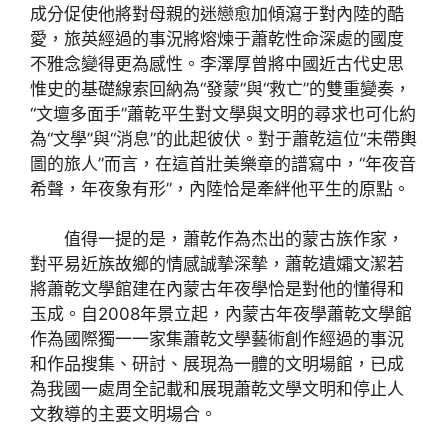
成分促使他將對母親的迷戀愈加傾瀉于對內陸的酷
愛，旅英經過的事況將熔煉于蕭乾性命深處的國度
不雅念變得更為感性。李澤厚曾將中國近古代史思
惟史的基礎線索回納為“發蒙”與“救亡”的雙重變奏，
“文壇多面手”蕭乾平生對文學與文明的尋求也可化約
為“文學”與“消息”的此起彼伏。對于蕭乾這位“未帶輿
圖的旅人”而言，在這首壯美樂章的譜寫中，“年夜音
希聲，年夜象有形”，內陸恰是牽絆他平生的原點。
值得一提的是，蕭乾作為杰出的蒙古族作家，
對平易近族故鄉的情感誠摯深摯，蕭乾遺孀文潔若
將蕭乾文學館建在內蒙古年夜學恰是對他的懂得和
玉成。自2008年景立起，內蒙古年夜學蕭乾文學館
作為國際獨一一家集蕭乾文學藝術創作經過的事況
和作品搜集、研討、展現為一體的文明場館，已成
為我國一處周全記載和展現蕭乾文學文明和停止人
文教導的主要文明場合。