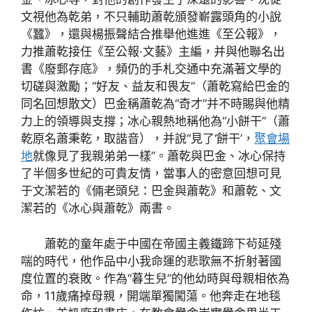
文視他為乾弟，不只輔助蕭乾頒發嶄露頭角的小說
《蠶》，還與楊振聲結合推舉他進進《至公報》，
力推蕭乾接任《至公報·文藝》主編，并與他聯名出
書《廢郵存底》，頻仍的手札交通中充滿著文學的
切磋與激勵；“好友、益友和畏友”（蕭乾寫給巴金的
同名回想散文）巴金稱蕭乾為“奇才”并不時賜與他精
力上的領導與支撐；冰心親熱地稱他為“小餅干”（蕭
乾原名蕭秉乾，取諧音），并說“見了‘餅干’，
聚會場
地
就像見了我親弟弟一樣”。蕭乾與巴金、冰心保持
了半個多世紀的可貴友情，當事人的密意回想可見
于文潔若的《倆老頭兒：巴金與蕭乾》和蕭乾、文
潔若的《冰心與蕭乾》兩書。
蕭乾的童年處于中國在帝國主義鐵蹄下茍延殘
喘的時代，他作品中小我命運的悲歌無不折射著國
度位置的衰敗。作為“暮生兒”的他幼時與母親相依為
命，11歲痛掉母親，開端單獨闖蕩。他奔走在地毯