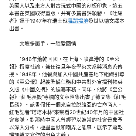
英國人以及東方人對古玩式中國的刻板印象。這五
本書在英國取得重版，并有多篇書評頒發，《吐絲
者》還于1947年在瑞士蘇
舞蹈場地
黎世以德文譯本
出書。
文壇多面手，一腔愛國情
1946年蕭乾回國，在上海、噴鼻港的《至公
報》撰寫社論，兼任復旦年夜學英文系與消息系傳
授。1948年，他餐與加入中國共產黨地下組織引導
的《至公報》起義準備任務和中共對外宣揚刊物英
文版《中國文摘》的編纂事務。同年，他將《至公
報》“紅毛長談”專欄的文章匯集出書了雜文集《紅毛
長談》。該書假托一個來自拉脫維亞的亡命商人、
紅毛記者“塔塔木林”來察看20世紀40年月的中國社
會實際，對那時中國人曾經習以為常的社會景象予
以深入分析，極盡幽默和嘲弄之能事，展示了蕭乾
譏諷雜文寫作的出色才幹。