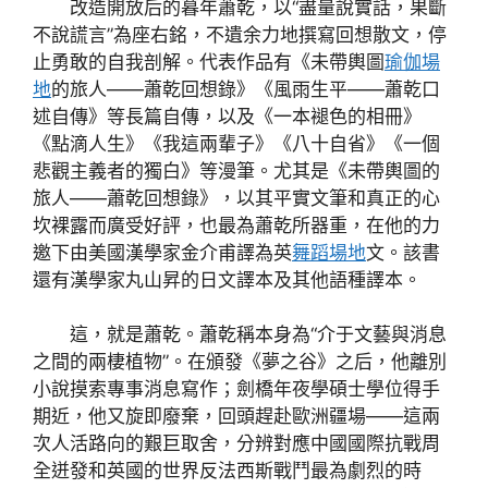
改造開放后的暮年蕭乾，以“盡量說實話，果斷
不說謊言”為座右銘，不遺余力地撰寫回想散文，停
止勇敢的自我剖解。代表作品有《未帶輿圖
瑜伽場
地
的旅人——蕭乾回想錄》《風雨生平——蕭乾口
述自傳》等長篇自傳，以及《一本褪色的相冊》
《點滴人生》《我這兩輩子》《八十自省》《一個
悲觀主義者的獨白》等漫筆。尤其是《未帶輿圖的
旅人——蕭乾回想錄》，以其平實文筆和真正的心
坎裸露而廣受好評，也最為蕭乾所器重，在他的力
邀下由美國漢學家金介甫譯為英
舞蹈場地
文。該書
還有漢學家丸山昇的日文譯本及其他語種譯本。
這，就是蕭乾。蕭乾稱本身為“介于文藝與消息
之間的兩棲植物”。在頒發《夢之谷》之后，他離別
小說摸索專事消息寫作；劍橋年夜學碩士學位得手
期近，他又旋即廢棄，回頭趕赴歐洲疆場——這兩
次人活路向的艱巨取舍，分辨對應中國國際抗戰周
全迸發和英國的世界反法西斯戰鬥最為劇烈的時