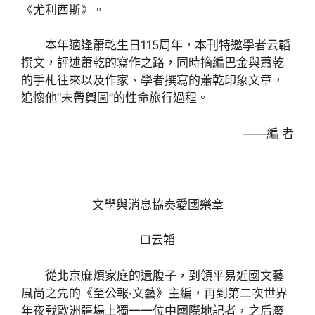
《尤利西斯》。
本年適逢蕭乾生日115周年，本刊特邀學者云韜
撰文，評述蕭乾的寫作之路，同時摘編巴金與蕭乾
的手札往來以及作家、學者撰寫的蕭乾印象文章，
追懷他“未帶輿圖”的性命旅行過程。
——編 者
文學與消息協奏愛國樂章
□云韜
從北京麻煩家庭的遺腹子，到領平易近國文藝
風尚之先的《至公報·文藝》主編，再到第二次世界
年夜戰歐洲疆場上獨一一位中國際地記者，之后廢