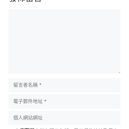
留
言
留
言
者
電
名
子
稱
郵
個
件
人
地
網