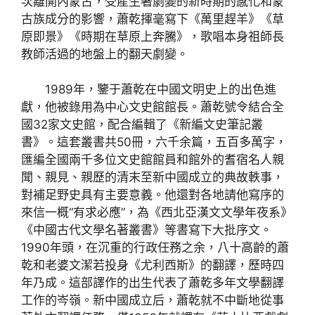
次離開內蒙古，受產生著劇變的新時期的感化和蒙
古族成分的影響，蕭乾揮毫寫下《萬里趕羊》《草
原即景》《時期在草原上奔騰》，歌唱本身祖師長
教師活過的地盤上的翻天劇變。
1989年，鑒于蕭乾在中國文明史上的出色進
獻，他被錄用為中心文史館館長。蕭乾號令結合全
國32家文史館，配合編輯了《新編文史筆記叢
書》。這套叢書共50冊，六千余篇，五百多萬字，
匯編全國兩千多位文史館館員和館外的耆宿名人親
聞、親見、親歷的清末至新中國成立的典故軼事，
對補足野史具有主要意義。他還對各地請他寫序的
來信一概“有求必應”，為《西北亞漢文文學年夜系》
《中國古代文學名著叢書》等書寫下大批序文。
1990年頭，在沉重的行政任務之余，八十高齡的蕭
乾和老婆文潔若投身《尤利西斯》的翻譯，歷時四
年乃成。這部譯作的出生代表了蕭乾多年文學翻譯
工作的岑嶺。新中國成立后，蕭乾就不中斷地從事