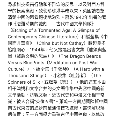
尋求科技提高行動和不雅念的反思，以及對西方哲
學的摸索高潮，致使珍珠港事務以來，英國讀者想
清楚中國的愿看絕後地激烈。蕭乾1942年出書的著
作《磨難時期的蝕刻——古代中國文學俯瞰》
（Etching of a Tormented Age: A Glimpse of
Contemporary Chinese Literature）和編全集《中
國而非華夏》（China but Not Cathay）惹起良多
追蹤關心。1944年，他又接連出書文集《龍須與藍
圖（戰后文明的思慮）》（The Dragon Beards
Versus BluePrints〔Meditation on Post-War
Culture〕）、編全集《千弦琴》（A Harp with a
Thousand Strings）、小說集《吐絲者》（The
Spinners of Silk，或譯為《蠶》）。他的這五本由
相干演媾和文章合并的英文著作集中先容中國的新
文學活動、抗戰文藝、近古代史和中漢文化相干常
識，被人合稱“英倫五書”。蕭乾一方面期冀陳舊中國
向古代東方的進步前輩迷信技巧進修，盡快解脫落
后位置；另一方面極力重建古代中國抽像，以修改