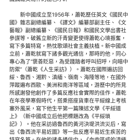
新中國成立至1956年，蕭乾歷任英文《國民中
國》雜志副總編纂、《譯文》編纂部副主任、《文
藝報》副總編纂、《國民日報》和國民文學出書社
參謀等。破舊立新的汗青變更使得蕭乾心境振奮，
寫下多篇特寫，熱忱歌頌社會主義扶植。新中國成
立前，蕭乾就寫下諸多觀光通信，那時的他，同心
專心為了“褒善貶惡，為受踐踏者呼叫招呼，向暗中
防禦”（蕭乾《人生采訪》）。蕭乾在國際遍訪回
綏、魯西、湘黔、滇緬、嶺南、海陲等地，在國外
萍蹤遍布西歐、美洲和南洋等區域，游歷中的所見
所感謝發他創作了多篇反應社會實際的佳作。蕭乾
在年夜學寒假時代，搭乘搭座貨車在平綏線上考核
塞外風采，寫下他生平第一篇陳述文學《平綏道
上》（新中國成立后他把標題改為《平綏瑣
記》）。他在采訪過魯西的黃河決堤洪流災后，寫
出《魯西流平易近圖》等一批反應平易近生疾苦的
特寫名篇。在他的諸多通信中，《血肉筑成的滇緬