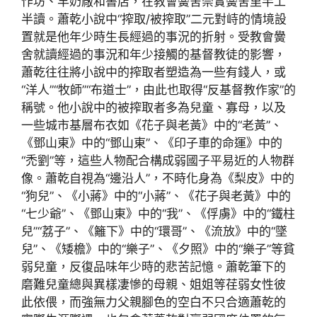
作坊、羊奶廠和書店，在教會黌舍崇實黌舍里半工
半讀。蕭乾小說中“搾取/被搾取”二元對峙的情境設
置就是他年少時生長經過的事況的折射。受教會黌
舍就讀經過的事況和年少接觸的基督教徒的影響，
蕭乾往往將小說中的搾取者塑造為一些有錢人，或
“洋人”“牧師”“布道士”，由此也取得“反基督教作家”的
稱號。他小說中的被搾取者多為兒童、寡母，以及
一些城市基層布衣如《花子與老黃》中的“老黃”、
《鄧山東》中的“鄧山東”、《印子車的命運》中的
“禿劉”等，這些人物配合構成弱國子平易近的人物群
像。蕭乾自視為“邊沿人”，不時化身為《梨皮》中的
“狗兒”、《小蔣》中的“小蔣”、《花子與老黃》中的
“七少爺”、《鄧山東》中的“我”、《俘虜》中的“鐵柱
兒”“荔子”、《籬下》中的“環哥”、《流放》中的“墜
兒”、《矮檐》中的“樂子”、《夕照》中的“樂子”等貧
弱兒童，反復品味年少時的悲苦記憶。蕭乾筆下的
磨難兒童總與異樣凄慘的母親、姐姐等荏弱女性彼
此依偎，而強無力父親腳色的空白不只合適蕭乾的