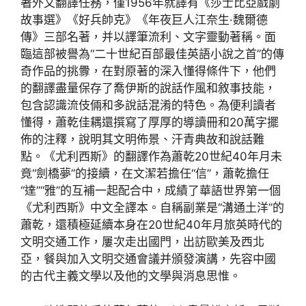
著外文翻譯任務，僅1956年就譯有《莎士比亞戲劇
故事選》《好兵帥克》《年夜巨人江奈生·魏爾德
傳》三部名著，并以譯筆流利、文字靈動著稱。面
臨這部被譽為“二十世紀百部最佳英語小說之首”的傳
奇作品的挑釁，在對原著的深入懂得條件下，他們
的翻譯盡量保存了喬伊斯的說話作風和敘事技能，
包含認識流伎倆和多說話混淆的特色。為便利讀者
懂得，蕭乾佳耦還撰寫了厚厚的導讀冊和20萬字擺
佈的注釋，說明其文明佈景、汗青典故和說話難
點。《尤利西斯》的翻譯作為蕭乾20世紀40年月未
竟“劍橋夢”的接續，在文潔若擔任“信”，蕭乾擔任
“達”“雅”的互補一起配合中，成績了華語世界第一個
《尤利西斯》中文全譯本。自稱副業是“溝通土洋”的
蕭乾，還積極延續本身在20世紀40年月旅英時代的
文明交通工作，屢次走出國門，出訪歐美及西北
亞，餐與加入文明交通會議并頒發演講，先容中國
的古代主義文學以及他的文學與消息思惟。