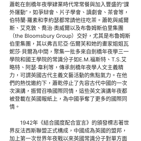
蕭乾在劍橋年夜學肄業時代常常餐與加入豐盛的“課
外運動”，如爭辯會、片子學會、讀劇會、茶會等，
伯特蘭·羅素和李約瑟都常請他往吃茶。蕭乾與威爾
斯、艾克敦、喬治·奧威爾以及布魯姆斯伯里集團
（the Bloomsbury Group）交好，尤其是布魯姆斯
伯里集團，其以弗吉尼亞·伍爾芙和她的畫家姐姐瓦
妮莎·貝爾為中間，聚集一批多來自劍橋年夜學三一
學院和國王學院的常識分子如E.M.福斯特、T.S.艾
略特、阿瑟·韋利等，傳承劍橋年夜學人文主義精
力，可謂英國古代主義文藝活動的焦點氣力。在他
們的熱忱邀約下，蕭乾停止了先容古代中國的一次
次演講，振臂召喚國際同情，這些英文演講年夜都
被登載在英國報紙上，為中國爭奪了更多的國際同
情。
1942年《結合國度配合宣言》的頒發標志著世
界反法西斯聯盟正式構成，中國成為英國的盟邦，
加上第一次世界年夜戰以來英國常識分子對單方面