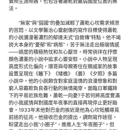
實際生涯際遇，也包含著蕭乾對羸弱國度位置的無
法。
“無家”與“弱國”的疊加減輕了蕭乾心坎需求傾泄
的苦悶，以文學醫治心靈創傷的寫作目標使得蕭乾
的小說瀰漫著濃烈的郁達夫式“自敘傳”特點。他不竭
誇大本身的“憂郁”和“病態”，苦于無法走出極端情感
——過度的積極熱忱和灰心厭世，時常徜徉在抒懷
顏色濃重的小說中追求心靈安慰。小說中人物呈現
高度形式化偏向，環哥與母親寄住在親戚家的故事
設置呈現在《籬下》《矮檐》《曇》《夕照》多篇
小說中。他的小說飽含對家庭溫情的浪漫想象和對
窮人惡霸欺負良善行動的無情揭穿。面臨日軍鐵蹄
下的平易近族危難，蕭乾一向憂?于若何將高度豐滿
的小我感情與對國度年夜事的直接再現停止更好融
會，1933年末他對巴金的挨近是他為心坎牴觸尋覓
前途的征兆。他接收巴金的提出，調劑寫作途徑，
盼望走出小我“小圈子”，進進人生“年夜圈子”。但