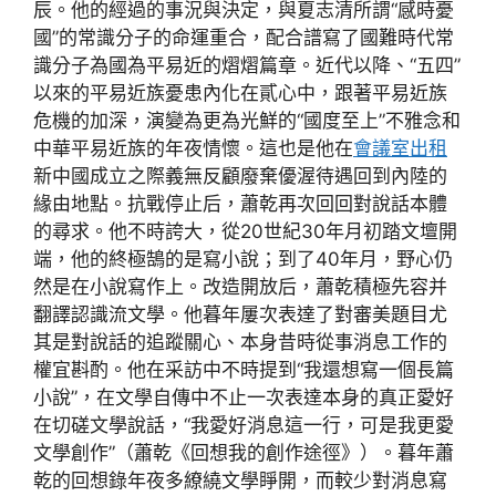
辰。他的經過的事況與決定，與夏志清所謂“感時憂
國”的常識分子的命運重合，配合譜寫了國難時代常
識分子為國為平易近的熠熠篇章。近代以降、“五四”
以來的平易近族憂患內化在貳心中，跟著平易近族
危機的加深，演變為更為光鮮的“國度至上”不雅念和
中華平易近族的年夜情懷。這也是他在
會議室出租
新中國成立之際義無反顧廢棄優渥待遇回到內陸的
緣由地點。抗戰停止后，蕭乾再次回回對說話本體
的尋求。他不時誇大，從20世紀30年月初踏文壇開
端，他的終極鵠的是寫小說；到了40年月，野心仍
然是在小說寫作上。改造開放后，蕭乾積極先容并
翻譯認識流文學。他暮年屢次表達了對審美題目尤
其是對說話的追蹤關心、本身昔時從事消息工作的
權宜斟酌。他在采訪中不時提到“我還想寫一個長篇
小說”，在文學自傳中不止一次表達本身的真正愛好
在切磋文學說話，“我愛好消息這一行，可是我更愛
文學創作”（蕭乾《回想我的創作途徑》）。暮年蕭
乾的回想錄年夜多繚繞文學睜開，而較少對消息寫