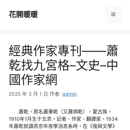
跳
至
花開暖暖
選
主
要
單
內
容
經典作家專刊——蕭
乾找九宮格–文史–中
國作家網
2025 年 3 月 1 日
作者:
admin
蕭乾，原名蕭秉乾（又蕭炳乾），蒙古族，
1910年1月生于北京，記者、作家、翻譯家。1934
年蕭乾就讀燕京年夜學消息系時，在《我與文學》