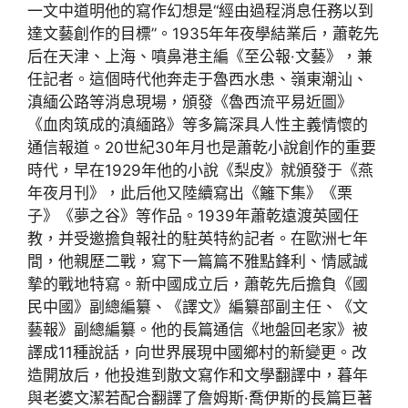
一文中道明他的寫作幻想是“經由過程消息任務以到
達文藝創作的目標”。1935年年夜學結業后，蕭乾先
后在天津、上海、噴鼻港主編《至公報·文藝》，兼
任記者。這個時代他奔走于魯西水患、嶺東潮汕、
滇緬公路等消息現場，頒發《魯西流平易近圖》
《血肉筑成的滇緬路》等多篇深具人性主義情懷的
通信報道。20世紀30年月也是蕭乾小說創作的重要
時代，早在1929年他的小說《梨皮》就頒發于《燕
年夜月刊》，此后他又陸續寫出《籬下集》《栗
子》《夢之谷》等作品。1939年蕭乾遠渡英國任
教，并受邀擔負報社的駐英特約記者。在歐洲七年
間，他親歷二戰，寫下一篇篇不雅點鋒利、情感誠
摯的戰地特寫。新中國成立后，蕭乾先后擔負《國
民中國》副總編纂、《譯文》編纂部副主任、《文
藝報》副總編纂。他的長篇通信《地盤回老家》被
譯成11種說話，向世界展現中國鄉村的新變更。改
造開放后，他投進到散文寫作和文學翻譯中，暮年
與老婆文潔若配合翻譯了詹姆斯·喬伊斯的長篇巨著