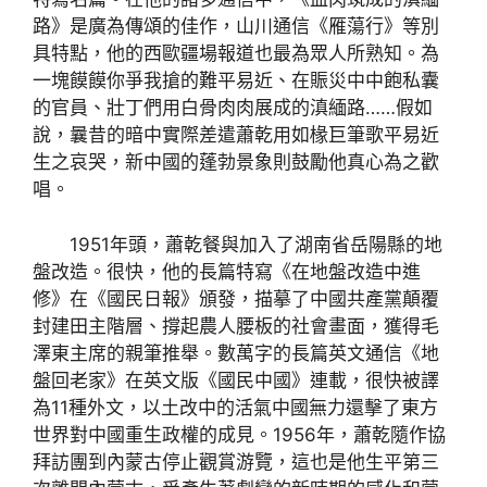
路》是廣為傳頌的佳作，山川通信《雁蕩行》等別
具特點，他的西歐疆場報道也最為眾人所熟知。為
一塊饃饃你爭我搶的難平易近、在賑災中中飽私囊
的官員、壯丁們用白骨肉肉展成的滇緬路……假如
說，曩昔的暗中實際差遣蕭乾用如椽巨筆歌平易近
生之哀哭，新中國的蓬勃景象則鼓勵他真心為之歡
唱。
1951年頭，蕭乾餐與加入了湖南省岳陽縣的地
盤改造。很快，他的長篇特寫《在地盤改造中進
修》在《國民日報》頒發，描摹了中國共產黨顛覆
封建田主階層、撐起農人腰板的社會畫面，獲得毛
澤東主席的親筆推舉。數萬字的長篇英文通信《地
盤回老家》在英文版《國民中國》連載，很快被譯
為11種外文，以土改中的活氣中國無力還擊了東方
世界對中國重生政權的成見。1956年，蕭乾隨作協
拜訪團到內蒙古停止觀賞游覽，這也是他生平第三