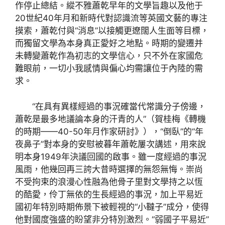
作停止總結。縱不雅蕭乾早年的文學旨趣以及他于
20世紀40年月和新時代對認識流等英國文藝的專注
摸索，蕭乾付與“消息”以接觸更遼闊人生面等目標，
而獨留文學為本身真正愛好之地點。時期的變遷并
未轉變蕭乾作為初志的文學信心，只不外在家國危
難眼前，一切小我感情與偏心均需讓位于內陸的需
求。
“在具有異樣經過的事況確當代常識分子傍邊，
蕭乾是最多地議論本身的汗青的人”（賀桂梅《轉機
的時期——40-50年月作家研討》），“倒臥”的“年
夜鼻子”對本身的安慰被暮年蕭乾屢次講述，用來說
明本身1949年決議回國的啟事。雖一度經過的事況
風雨，他幾回再三誇大昔時選擇的無怨無悔。崇尚
不受拘束的浪漫心性融為他骨子里對文學持之以恆
的酷愛，伶丁無依的生長經過的事況，加上平易近
國初年特別時期佈景下被輕視的“小韃子”成分，使得
他對國度強盛的盼望非分特別激烈。“弱國子平易近”