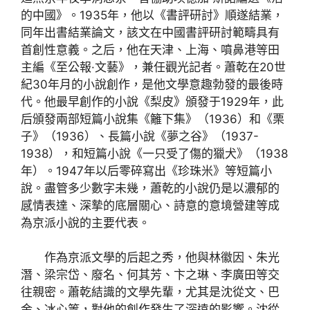
的中國》。1935年，他以《書評研討》順遂結業，
同年出書結業論文，該文在中國書評研討範疇具有
首創性意義。之后，他在天津、上海、噴鼻港等田
主編《至公報·文藝》，兼任觀光記者。蕭乾在20世
紀30年月的小說創作，是他文學意趣勃發的最後時
代。他最早創作的小說《梨皮》頒發于1929年，此
后頒發兩部短篇小說集《籬下集》（1936）和《栗
子》（1936）、長篇小說《夢之谷》（1937-
1938），和短篇小說《一只受了傷的獵犬》（1938
年）。1947年以后零碎寫出《珍珠米》等短篇小
說。盡管多少數字未幾，蕭乾的小說仍是以濃郁的
感情表達、深摯的底層關心、詩意的意境營建等成
為京派小說的主要代表。
作為京派文學的后起之秀，他與林徽因、朱光
潛、梁宗岱、廢名、何其芳、卞之琳、李廣田等交
往親密。蕭乾結識的文學先輩，尤其是沈從文、巴
金、冰心等，對他的創作發生了深遠的影響。沈從