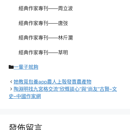
經典作家專刊——周立波
經典作家專刊——唐弢
經典作家專刊——林斤瀾
經典作家專刊——草明
分
一輩子就夠
類
她教覓包養app農人上彀發賣農產物
陶淵明找九宮格交流“欣慨談心”與“尚友”古賢–文
史–中國作家網
發佈留言