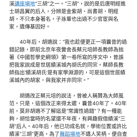
溪
講座場地
“三胡”之一。“三胡”，說的是后唐明經進
士胡昌翼的后人，分辨是金紫胡、尚書胡、明經
胡，不只本身著名，子孫輩也出過不少官宦與名
家，遺傳基因好。
40年后，胡適說：“我也趁便更正一項曩昔的過
錯記錄，即前北京年夜黌舍長蔡元培師長教師為拙
著《中國哲學史綱領》第一卷所寫的序文中，曾誤
把我家說成是世居績溪城內胡氏的同宗。蔡師長教
師指出‘績溪胡氏’是有家學淵源的，可是這個世居績
溪城內的胡家，與我家并非同宗。”
胡適改正蔡元培的說法，曾被人稱贊為大師風
范。只是，這個改正來得太遲，曩昔40年了。40年
前，莫非胡適不了解這是“常識性過錯”？有一種能
夠，胡恰當時的名望還不年夜，有興趣假借績溪“三
胡”后人。40年后，他已功成名就，學術位置或許比
績溪“三胡”更高，為了
舞蹈場地
不遺人笑柄，便自查