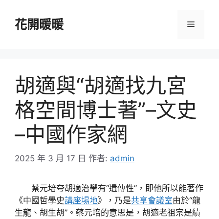
跳
至
花開暖暖
選
主
要
單
內
容
胡適與“胡適找九宮
格空間博士著”–文史
–中國作家網
2025 年 3 月 17 日
作者:
admin
蔡元培夸胡適治學有“遺傳性”，即他所以能著作
《中國哲學史
講座場地
》，乃是
共享會議室
由於“龍
生龍、胡生胡”。蔡元培的意思是，胡適老祖宗是績