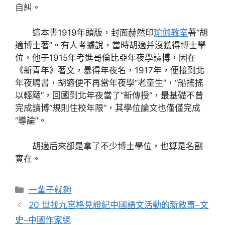
自糾。
這本書1919年頭版，封面赫然印
瑜伽教室
著“胡
適博士著”。有人考據說，當時胡適并沒獲得博士學
位，他于1915年考進哥倫比亞年夜學讀博，因在
《新青年》著文，暴得年夜名，1917年，便接到北
年夜聘書，胡適便不再當年夜學“老童生”，“船搖搖
以輕飏”，回國到北年夜當了“新傳授”，最基礎不曾
完成讀博“規則住校年限”，其學位論文也僅僅完成
“導論”。
胡適后來卻是拿了不少博士學位，也算是名副
實在。
分
一輩子就夠
類
20 世找九宮格見證紀中國語文活動的新敘事–文
史–中國作家網