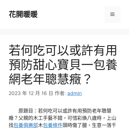
跳
至
花開暖暖
選
主
要
單
內
容
若何吃可以或許有用
預防甜心寶貝一包養
網老年聰慧癥？
2023 年 12 月 16 日
作者:
admin
原題目：若何吃可以或許有用預防老年聰慧
癥？父親的木工手藝不錯，可惜彩煥八歲時，上山
找
包養俱樂部
木
包養條件
頭時傷了腿，生意一落千