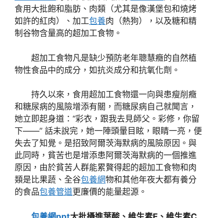
食用大批飽和脂肪、肉類（尤其是像漢堡包和燒烤
如許的紅肉）、加工
包養
肉（熱狗），以及糖和精
制谷物含量高的超加工食物。
超加工食物凡是缺少預防老年聰慧癥的自然植
物性食品中的成分，如抗炎成分和抗氧化劑。
持久以來，食用超加工食物還一向與患瘦削癥
和糖尿病的風險增添有關，而糖尿病自己就聞言，
她立即起身道：“彩衣，跟我去見師父。彩修，你留
下——” 話未說完，她一陣頭暈目眩，眼睛一亮，便
失去了知覺。是招致阿爾茨海默病的風險原因。與
此同時，貧苦也是增添患阿爾茨海默病的一個推進
原因，由於貧苦人群能累贅得起的超加工食物和肉
類是比果蔬、全谷
包養網
物和其他年夜大都有養分
的食品
包養管道
更廉價的能量起源。
包養網ppt
大批攝進葉酸、維生素E、維生素C