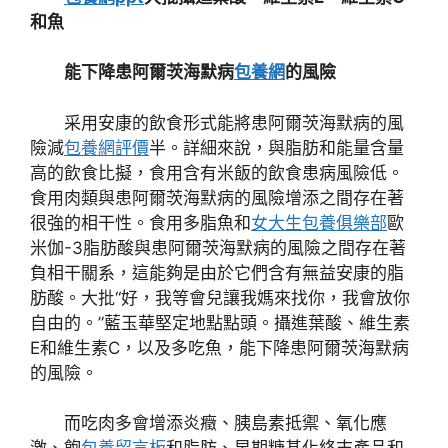
和魚
能下降患阿爾茨海默病
包養網
的風險
采用安康的飲食形式能將患阿爾茨海默病的風
險減
包養網評價
半。詳細來說，與脂肪和能量含量
高的飲食比擬，食用含有米飯的飲食患病風險低。
食用肉類與患阿爾茨海默病的風險增添之間存在著
很強的相干性。食用多脂魚和
女大生包養俱樂部
歐
米伽-3脂肪酸與患阿爾茨海默病的風險之間存在著
負相干關系，這能夠是由於它們含有無益安康的脂
肪酸。大批“好，我等會兒讓我媽來找你，我會放你
自由的。”藍玉華堅定地點點頭。攝進葉酸、維生素
E和維生素C，以及多吃魚，能下降患阿爾茨海默病
的風險。
而吃肉多會增添炎癥、胰島素抵禦、氧化應