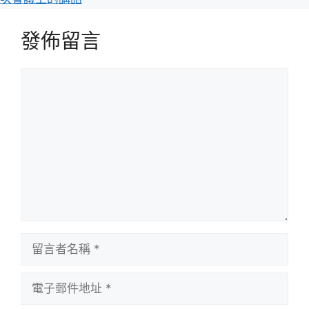
發佈留言
留
言
留
言
者
電
名
子