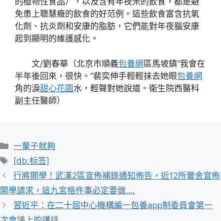
的植物性食品），以及含有年夜米的飲食，都是避
免患上聰慧癥的飲食的好范例。這些飲食富含抗氧
化劑、抗炎劑和安康的脂肪，它們能對年夜腦安康
起到顯明的維護感化。
文/劉春華（北京市順義
包養網
區馬坡鎮“我會在
半年後回來，很快。”裴奕伸手輕輕抹去她眼
包養網
角的淚
甜心花園
水，輕聲對她說道。衛生院西醫科
副主任醫師）
分
一輩子就夠
類
標
[db:标签]
籤
行將開學！武漢2區宣佈補錄通知佈告，近12所黌舍宣佈
開學請求，這九宮格件事必定要做….
習近平：在二十屆中心機構編一包養app制委員會第一
次會議上的講話