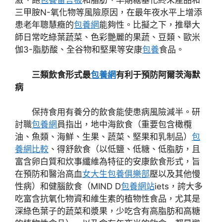
激、飽
包養留言板
和脂肪、早期糖基化終末產品和
三甲胺N-氧化物等風險原因，在最年夜水平上增添
患老年聰慧癥的
包養網
能夠性。比擬之下，推舉大
師日常吃綠葉蔬菜、色彩艷麗的果蔬、豆類、歐米
伽3-脂肪酸、全谷物和堅果等安康
包養
食品。
三類飲食形式最
包養網
有利于預防阿爾茨海默
病
保持食用有養分的飲食能使患病風險減半。研
討職
包養網
員指出，地中海飲食（重要包含橄欖
油、魚類、海鮮、生果、蔬菜、堅果和乳制品）
包
養網比較
、得舒飲食（以低鹽、低糖、低脂肪，且
富含卵白質和炊事纖維為特征的安康飲食形式，旨
在預防和醫治高血
女大生包養俱樂部
壓以及其他慢
性病）和健腦飲食（MIND D
包養網站
iets，誇大多
吃富含抗氧化物資和維生素的植物性食品，尤其是
深綠色葉子的蔬菜和漿果，少吃含有高脂肪和高糖