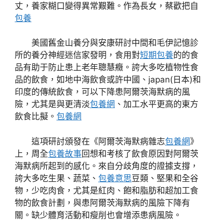
丈，養家糊口變得異常艱難。作為長女，蔡歡把自
包養
美國舊金山養分與安康研討中間和毛伊記憶診
所的養分神經迷信家發明，食用對
短期包養
的的食
品有助于防止患上老年聰慧癥。誇大多吃植物性食
品的飲食，如地中海飲食或許中國、japan(日本)和
印度的傳統飲食，可以下降患阿爾茨海默病的風
險，尤其是與更清淡
包養網
、加工水平更高的東方
飲食比擬。
包養網
這項研討頒發在《阿爾茨海默病雜志
包養網
》
上，周全
包養故事
回想和考核了飲食原因對阿爾茨
海默病所起到的感化。來自分歧角度的證據支撐，
誇大多吃生果、蔬菜、
包養意思
豆類、堅果和全谷
物，少吃肉食，尤其是紅肉、飽和脂肪和超加工食
物的飲食計劃，與患阿爾茨海默病的風險下降有
關。缺少體育活動和瘦削也會增添患病風險。