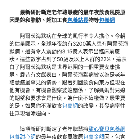
最新研討斷定老年聰慧癥的最年夜飲食風險原
因是飽和脂肪、超加工食
包養站長
物等
包養網
阿爾茨海默病在全球的風行率令人擔心。今朝
的估量顯示，全球年夜約有3200萬人患有阿爾茨海
默病，還有令人震動的3.15億人表示出臨床前癥
狀。這些數字占到了50歲及以上人群的22%，這表
白了阿爾茨海默病是世界范圍的一個重要安康挑
釁。曩昔有文獻表白，阿爾茨海默病被以為是老年
聰慧癥最罕見的情勢。跟著列國飲食向東方但現在
他有機會，有機會觀察婆媳關係，了解媽媽對兒媳
的期望和要求會是什麼。為什麼不這樣做？最重要
的是，如果你不滿飲食
包養網
的改變，其發病率往
往浮現增添趨向。
這項新研討斷定了老年聰慧癥
甜心寶貝包養網
包養甜心網
的最年夜飲食風險原
包養金額
因，包含