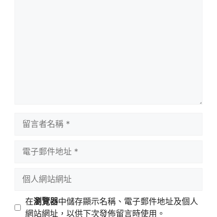
留
言
留
言
者
電
名
子
稱
郵
個
件
人
地
網
在
瀏覽器
中儲存顯示名稱、電子郵件地址及個人
址
站
網站網址，以供下次發佈留言時使用。