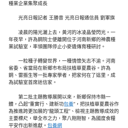
種業企業集聚成長
光亮日報記者 王勝昔 光亮日報通信員 劉軍旗
凌晨的陽光灑上去，黃河的冰凌晶瑩閃光。一
年夜早，許為鋼院士便離開位于河南新鄉的神農種
業試驗室，率領團隊停止小麥遺傳育種研討。
一粒種子轉變世界，一種情懷矢志不渝。河南
省委、省當局在新鄉市布局扶植華夏農谷。許為
鋼、雷振生等一批專家學者，把家何在了這里，成
為試驗室首席迷信家。
第二批主題教導展開以來，新鄉保持市縣一
體，凸起“重實行、建新功
包養
”，把扶植華夏農谷作
為推進跨更加展的“龍頭工程”、檢視主題教導成效的
主要標尺，舉全市之力，聚八剛剛智，為國度食糧
平安作出新進獻。
包養網