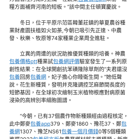
糧方面補齊河南的短板。”該中間主任頓寶慶說。
冬日，位于平原示范區韓董莊鎮的華夏農谷種
業財產園扶植如火如荼,今朝已吸引先正達、中農
發、秋樂、牧原等74家種業企業周全進駐。
立異的周遭的狀況助推優質種類的培養。神農
包養價格ptt
種業試
包養網評價
驗室發生了一系列原
創性結果：在全球開創抗苯磺隆除草劑的“夫君還沒
包養
回房
包養網
，妃子擔心你睡衛生間。”她低聲
說。花生新種質，發明并克隆調控芝麻節間長度的
短節基因，在全球初次繪制玉米植物根應對病原菌
浸染的高辨別率細胞圖譜。
“今朝，已有37個農作物新種類經由過程核定，
此中鄭麥
包養app
379、鄭麥1860、豫花37、鄭
包
養網
1307、豫芝NS61
包養一個月價錢
0等5個種類