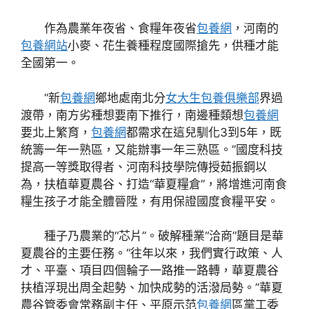
作為農業年夜省、食糧年夜省
包養網
，河南的
包養網站
小麥、花生養種程度國際搶先，供種才能
全國第一。
“新
包養網
鄉地處南北分
女大生包養俱樂部
界過
渡帶，南方劣種想要南下推行，南邊種類想
包養網
要北上繁育，
包養網
都需求在這兒馴化3到5年，既
統籌一年一熟區，又能辦事一年三熟區。”國度科技
提高一等獎取得者、河南科技學院傳授茹振鋼以
為，扶植華夏農谷、打造“華夏糧倉”，將增進河南食
糧生孩子才能全體晉陞，有用保證國度食糧平安。
種子乃農業的“芯片”。破解種業“洽商”題目是華
夏農谷的主要任務。“往年以來，我們實行政策、人
才、平臺、項目四個輪子一路推一路轉，華夏農谷
扶植浮現出周全起勢、加快成勢的活潑局勢。”華夏
農谷管委會常務副主任、平原示范
包養網
區黨工委