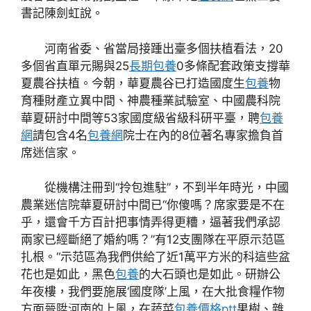
書記陳劍虹說。
河南省委、省當局接踵出臺多個扶植看法，20
多個省直單元賜與25
長期包養
0多條配套政策支撐華
夏農谷扶植。今朝，華夏農谷已打造國度生
包養
物
育種財產立異中間、神農種業試驗室、中國農科院
華夏研討中間等53家國度級省級科研平臺，聘
包養
網
請包含4名
包養網
院士在內的8位著名專家擔負首
席迷信家。
從機構注冊到“拎包進駐”，不到半年時光，中國
農業迷信院華夏研討中間已“你傻嗎？席家要是不在
乎，還會千方百計把事情弄得更糟，逼著我們承認
兩家已經斷絕了婚約嗎？”有12支團隊在平原示范區
扎根。“示范區為我們供給了近1萬平方米的科這些盆
花也是如此，黑色
包養
的大石頭也是如此。研辦公
年夜樓，我們要施展‘國度隊’上風，在大批食糧作物
方面晉陞河南的上風，在蔬菜
包養價格ptt
果樹、雜