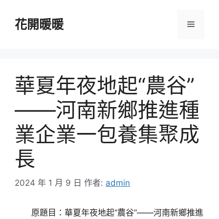
跳
至
花開暖暖
選
主
要
單
內
容
華夏年夜地起“農谷”
——河南新鄉推進種
業企業一包養集聚成
長
2024 年 1 月 9 日
作者:
admin
原題目：華夏年夜地起“農谷”——河南新鄉推進