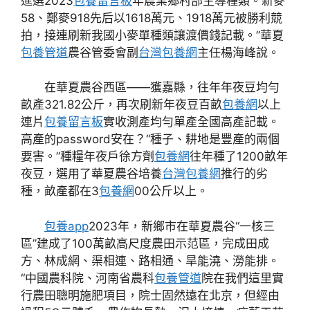
進選2023
包養留言板
年農業鄉村部主導種類。新麥
58、鄭麥918先后以1618萬元、1918萬元被勝利競
拍，接連刷新我國小麥單種類讓渡價錢記載。”華夏
包養管道
農谷管委會副
台灣包養網
主任楊海峰說。
在華夏農谷西區——獲嘉縣，往年年夜豆均勻
畝產321.82公斤，再次刷新年夜豆百畝
包養網
以上
連片
包養留言板
實收測產均勻單產全國高產記載。
高產的password安在？“種子、耕地是豐產的兩個
要害。”種糧年夜戶徐方劑
包養網
往年種了1200畝年
夜豆，選用了華夏農谷培養
台灣包養網
推行的劣
種，畝產都在3
包養網
00公斤以上。
包養app
2023年，新鄉市在華夏農谷“一核三
區”建成了100萬畝高尺度農田示范區，完成田成
方、林成網、渠相連、路相通、旱能澆、澇能排。
“中國農科院、河南省農科
包養管道
院在我們這里實
行農田聰明施肥項目，院士固然遠在北京，但經由