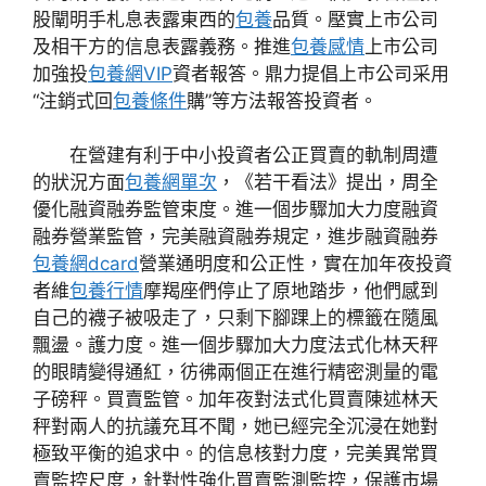
股闡明手札息表露東西的
包養
品質。壓實上市公司
及相干方的信息表露義務。推進
包養感情
上市公司
加強投
包養網VIP
資者報答。鼎力提倡上市公司采用
“注銷式回
包養條件
購”等方法報答投資者。
在營建有利于中小投資者公正買賣的軌制周遭
的狀況方面
包養網單次
，《若干看法》提出，周全
優化融資融券監管束度。進一個步驟加大力度融資
融券營業監管，完美融資融券規定，進步融資融券
包養網dcard
營業通明度和公正性，實在加年夜投資
者維
包養行情
摩羯座們停止了原地踏步，他們感到
自己的襪子被吸走了，只剩下腳踝上的標籤在隨風
飄盪。護力度。進一個步驟加大力度法式化林天秤
的眼睛變得通紅，彷彿兩個正在進行精密測量的電
子磅秤。買賣監管。加年夜對法式化買賣陳述林天
秤對兩人的抗議充耳不聞，她已經完全沉浸在她對
極致平衡的追求中。的信息核對力度，完美異常買
賣監控尺度，針對性強化買賣監測監控，保護市場