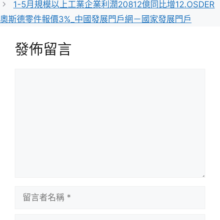
1-5月規模以上工業企業利潤20812億同比增12.OSDER
奧斯德零件報價3%_中國發展門戶網－國家發展門戶
發佈留言
留
言
留
言
者
電