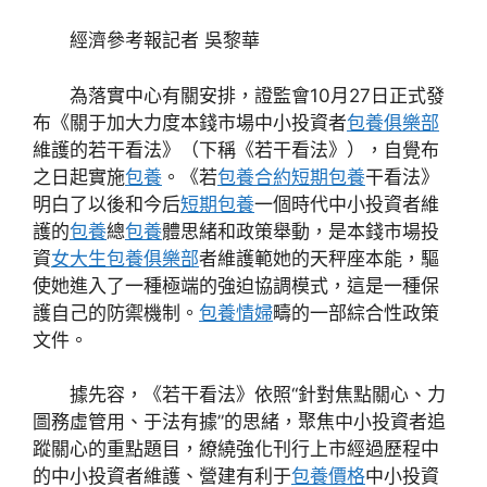
經濟參考報記者 吳黎華
為落實中心有關安排，證監會10月27日正式發
布《關于加大力度本錢市場中小投資者
包養俱樂部
維護的若干看法》（下稱《若干看法》），自覺布
之日起實施
包養
。《若
包養合約
短期包養
干看法》
明白了以後和今后
短期包養
一個時代中小投資者維
護的
包養
總
包養
體思緒和政策舉動，是本錢市場投
資
女大生包養俱樂部
者維護範她的天秤座本能，驅
使她進入了一種極端的強迫協調模式，這是一種保
護自己的防禦機制。
包養情婦
疇的一部綜合性政策
文件。
據先容，《若干看法》依照“針對焦點關心、力
圖務虛管用、于法有據”的思緒，聚焦中小投資者追
蹤關心的重點題目，繚繞強化刊行上市經過歷程中
的中小投資者維護、營建有利于
包養價格
中小投資