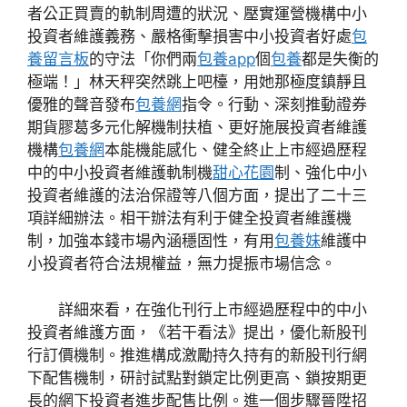
者公正買賣的軌制周遭的狀況、壓實運營機構中小
投資者維護義務、嚴格衝擊損害中小投資者好處
包
養留言板
的守法「你們兩
包養app
個
包養
都是失衡的
極端！」林天秤突然跳上吧檯，用她那極度鎮靜且
優雅的聲音發布
包養網
指令。行動、深刻推動證券
期貨膠葛多元化解機制扶植、更好施展投資者維護
機構
包養網
本能機能感化、健全終止上市經過歷程
中的中小投資者維護軌制機
甜心花園
制、強化中小
投資者維護的法治保證等八個方面，提出了二十三
項詳細辦法。相干辦法有利于健全投資者維護機
制，加強本錢市場內涵穩固性，有用
包養妹
維護中
小投資者符合法規權益，無力提振市場信念。
詳細來看，在強化刊行上市經過歷程中的中小
投資者維護方面，《若干看法》提出，優化新股刊
行訂價機制。推進構成激勵持久持有的新股刊行網
下配售機制，研討試點對鎖定比例更高、鎖按期更
長的網下投資者進步配售比例。進一個步驟晉陞招