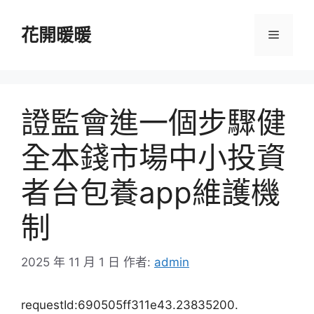
跳
至
花開暖暖
選
主
要
單
內
容
證監會進一個步驟健
全本錢市場中小投資
者台包養app維護機
制
2025 年 11 月 1 日
作者:
admin
requestId:690505ff311e43.23835200.