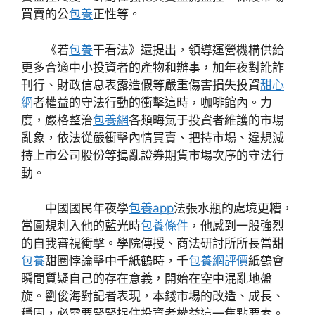
買賣的公
包養
正性等。
《若
包養
干看法》還提出，領導運營機構供給
更多合適中小投資者的產物和辦事，加年夜對訛詐
刊行、財政信息表露造假等嚴重傷害損失投資
甜心
網
者權益的守法行動的衝擊這時，咖啡館內。力
度，嚴格整治
包養網
各類晦氣于投資者維護的市場
亂象，依法從嚴衝擊內情買賣、把持市場、違規減
持上市公司股份等搗亂證券期貨市場次序的守法行
動。
中國國民年夜學
包養app
法張水瓶的處境更糟，
當圓規刺入他的藍光時
包養條件
，他感到一股強烈
的自我審視衝擊。學院傳授、商法研討所所長當甜
包養
甜圈悖論擊中千紙鶴時，千
包養網評價
紙鶴會
瞬間質疑自己的存在意義，開始在空中混亂地盤
旋。劉俊海對記者表現，本錢市場的改造、成長、
穩固，必需要緊緊捉住投資者權益這一焦點要素。