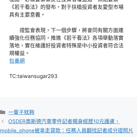
《若干看法》的發布，對于扶植投資者友愛型市場
具有主要意義。
證監會表現，下一個步驟，將會同有關方面連
續強化任務協同，推進《若干看法》各項舉動落實
落地，實在維護好投資者特殊是中小投資者符合法
規權益。
包養網
TC:taiwansugar293
分
一輩子就夠
類
OSDER奧斯德汽車零件記者親身經歷10元護膚，
mobile_phone被拿走貸款：任務人員翻找記者成分證照片