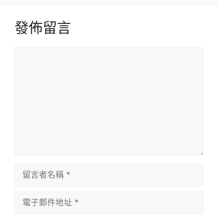
發佈留言
留
言
留
言
者
電
名
子
稱