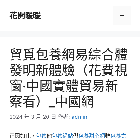
跳
至
花開暖暖
選
主
要
單
內
容
貿覓包養網易綜合體
發明新體驗（花費視
窗·中國實體貿易新
察看）_中國網
2024 年 3 月 20 日
作者:
admin
正因如此，
包養
他
包養網站
們
包養甜心網
雖
包養意