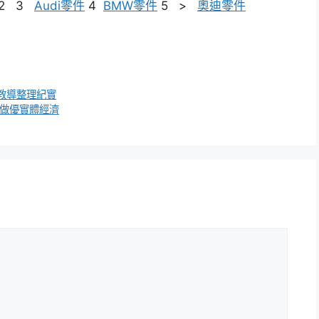
2 3
Audi零件
4
BMW零件
5 >
奧迪零件
教導整理紀實
強做優實體經濟