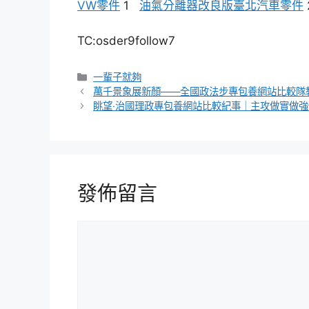
VW零件
1
油氣分離器改良版
臺北汽車零件
TC:osder9follow7
分
一輩子就夠
類
萬千景象展新顏——全國政法步專包養網站比較隊
眺望·治國理政專包養網站比較紀事｜主攻做實做
發佈留言
留
言