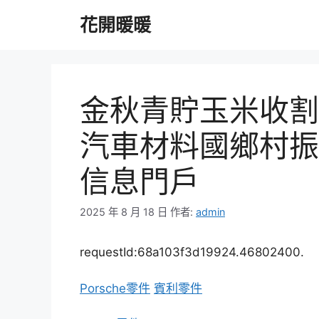
跳
花開暖暖
至
主
要
內
容
金秋青貯玉米收割忙
汽車材料國鄉村振
信息門戶
2025 年 8 月 18 日
作者:
admin
requestId:68a103f3d19924.46802400.
Porsche零件
賓利零件