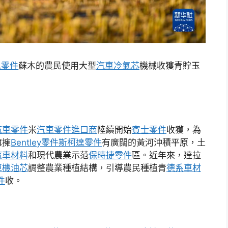
尼零件
蘇木的農民使用大型
汽車冷氣芯
機械收獲青貯玉
汽車零件
米
汽車零件進口商
陸續開始
賓士零件
收獲，為
旗擁
Bentley零件
斯柯達零件
有廣闊的黃河沖積平原，土
汽車材料
和現代農業示范
保時捷零件
區。近年來，達拉
車機油芯
調整農業種植結構，引導農民種植青
德系車材
件
收。