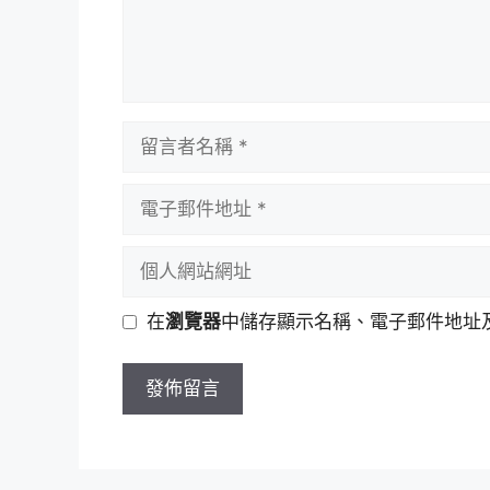
留
言
者
電
名
子
稱
郵
個
件
人
地
網
在
瀏覽器
中儲存顯示名稱、電子郵件地址
址
站
網
址