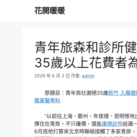
跳
花開暖暖
至
主
要
內
容
青年旅森和診所健
35歲以上花費者
2026 年 6 月 3 日
作者:
admin
原題目：青年旅社謝絕35歲
新竹 入職健
職業醫學科
“以前往上海、鄭州、年夜理、昆明等地
擇住在青旅。不只廉價，還能
康德診所
結識
6月底他打算來北京時聯絡接觸了多家青旅