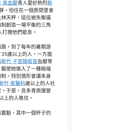
 高血壓
青人愛好熱烈
新
寧靜，怕住在一個房間里會
此林天秤，這位被失衡逼
強制創造一場平衡的三角
人打攪他們歇息。
道路，到了每年的暑期游
35歲以上的人，一方面
高
新竹 子宮頸疫苗
血壓等
，驅使她進入了一種極端
機制。特別情形會讓本身
新竹 家醫科
歲以上的人社
求。于是，良多青旅運營
以上的人進住。
量震動，其中一個杯子的