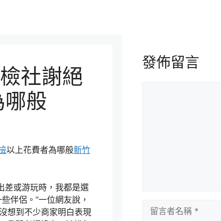
發佈留言
檢社謝絕
留
為哪般
言
檢
以上花費者為哪般
新竹
出差或游玩時，我都是選
一些伴侶。”一位網友說，
留
，沒想到不少商家明白表現
言