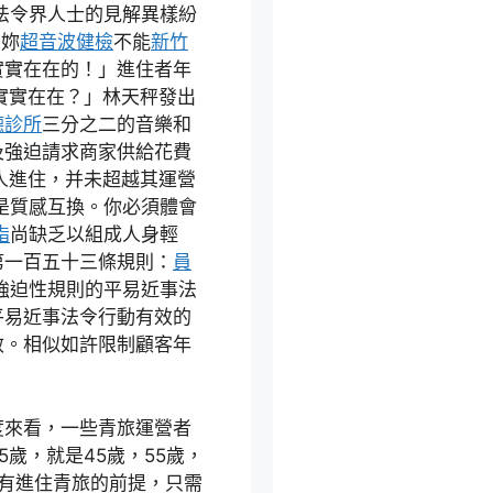
法令界人士的見解異樣紛
…妳
超音波健檢
不能
新竹
實實在在的！」進住者年
實實在在？」林天秤發出
德診所
三分之二的音樂和
及強迫請求商家供給花費
人進住，并未超越其運營
是質感互換。你必須體會
脂
尚缺乏以組成人身輕
第一百五十三條規則：
員
強迫性規則的平易近事法
平易近事法令行動有效的
效。相似如許限制顧客年
度來看，一些青旅運營者
歲，就是45歲，55歲，
有進住青旅的前提，只需