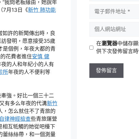
。“我問老板緣由，她說年
者
電
7月13日《
新竹 肺功能
名
子
稱
郵
個
件
人
當如許的新聞傳出時，良
地
網
訪發明，愿意接受35歲
在
瀏覽器
中儲存顯
址
站
才是個例，年夜大都的青
供下次發佈留言時
網
波
的花費者進住
安慎 健
址
年夜的人和年紀小的人有
診所
年夜的人不便利等
些牽強。好比一個三十二
又有多么年夜的代溝
新竹
人，怎么就住不了青旅的
 自律神經檢查
些青旅運營
是相互牴觸的她從吧檯下
的蕾絲絲帶，和一個測量