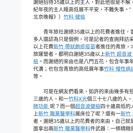
謝絕招待35歲以上的主人，對此他很是不解
紀年夜的主人睡高低展不平安，不難失事。”（
北京晚報》）
竹科 健檢
青年旅社謝絕35歲以上的花費者進住，
多人還認為只是個例，可是記者的查詢拜訪采
以上花費
新竹 帶狀皰疹疫苗
者進住的青旅，
旅運營者，都明白謝絕35歲以上
新竹 超音
檢
。而謝絕的來由也是八門五花，包含年事
代溝；也包含青旅的高低展年事
竹科 慢性病
等。
可是在網友們看來，如許的來由幾多有
三歲的人，和一
竹科X光
個三十七八歲的人，
肺功能
呢？而一個
超音波健檢
四十歲高低的
上
新竹 職業醫學科
展床位了呢？還有一
新竹
者，謝絕35歲以上的花費者的來由，自己就
面拿出兩
新竹 職業醫學科
件武器：一條精緻