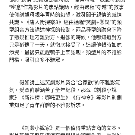
“密意”作為影片的焦點議題，經由過程“穿越”的敘事
伎倆講述母親年青時的幻想，激發關于親情的感情
共識。《唐人街探案3》經由過程“笑劇+懸疑”的類
型組合方法講述神探的較勁，兩品種型的融會下降
了懸疑推理刁難對方。退卻的時候，他哪知道對方
只是猶豫了一天，就徹底接受了，這讓他頓時如虎
添翼，最後只能趕鴨子上架認親。類型片的不雅影
門檻，吸引良多不雅眾。
假如說上述笑劇影片契合“合家歡”的不雅影氣
氛，受眾群體涵蓋了全年紀段，那么《刺殺小說
家》《新神榜：哪吒更生》《侍神令》等影片則側
重知足了青年群體的不雅影訴求。
《刺殺小說家》是一個值得重點會商的文本。