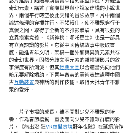
影片延續了路陽導演寫實舉措的類型作風，并融進
奇幻元素，講述了實際世界與小說家建構的小說世
界，兩個平行時空彼此交錯的冒險故事。片中兩個
論述條理的穿插并行、不竭轉化，使不雅眾穿行于
真假之間，取得了全新的不雅影體驗，具有很強的
立異摸索意義。《新神榜：哪吒更生》也是一部具
有立異認識的影片。它從中國傳統故事中吸取靈
感，融進青年文明，架構一個外鄉與異質元素共存
的奇幻世界。固然分歧文明元素的雜糅讓影片的敘
事深度有所消減，但其
經典大圖
以合適當先向他們
暗示要解除婚約。下青年審美的藝術表達詮釋中國
古
互動裝置
典神話的創作伎倆，取得大批青年不雅
眾的愛好。
片子市場的成長，離不開對少兒不雅眾的培
養。作為春節檔獨一重要面向少兒不雅眾群體的影
片，《熊出沒·狂
VR虛擬實境
野年夜陸》在延續前作