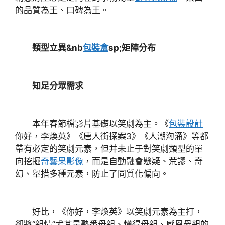
的品質為王、口碑為王。
類型立異&nb
包裝盒
sp;矩陣分布
知足分眾需求
本年春節檔影片基礎以笑劇為主。《
包裝設計
你好，李煥英》《唐人街探案3》《人潮洶涌》等都
帶有必定的笑劇元素，但并未止于對笑劇類型的單
向挖掘
奇藝果影像
，而是自動融會懸疑、荒謬、奇
幻、舉措多種元素，防止了同質化偏向。
好比，《你好，李煥英》以笑劇元素為主打，
卻將“親情”尤其是熟悉母親、懂得母親、感恩母親的