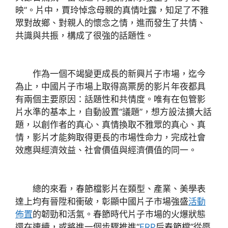
映”。片中，賈玲悼念母親的真情吐露，知足了不雅
眾對故鄉、對親人的懷念之情，進而發生了共情、
共識與共振，構成了很強的話題性。
作為一個不竭變更成長的新興片子市場，迄今
為止，中國片子市場上取得高票房的影片年夜都具
有兩個主要原因：話題性和共情度。唯有在包管影
片水準的基本上，自動設置“議題”，想方設法擴大話
題，以創作者的真心、真情換取不雅眾的真心、真
情，影片才能夠取得更長的市場性命力，完成社會
效應與經濟效益、社會價值與經濟價值的同一。
總的來看，春節檔影片在類型、產業、美學表
達上均有晉陞和衝破，彰顯中國片子市場強盛
活動
佈置
的韌勁和活氣。春節時代片子市場的火爆狀態
還在連續，或將進一個步驟推進“
FRP
后春節檔”從愿