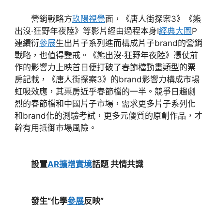
營銷戰略方
玖陽視覺
面，《唐人街探案3》《熊
出沒·狂野年夜陸》等影片經由過程本身I
經典大圖
P
連續衍
參展
生出片子系列進而構成片子brand的營銷
戰略，也值得鑒戒。《熊出沒·狂野年夜陸》憑仗前
作的影響力上映首日便打破了春節檔動畫類型的票
房記載，《唐人街探案3》的brand影響力構成市場
虹吸效應，其票房近乎春節檔的一半。競爭日趨劇
烈的春節檔和中國片子市場，需求更多片子系列化
和brand化的測驗考試，更多元優質的原創作品，才
幹有用抵御市場風險。
設置
AR擴增實境
話題 共情共識
發生“化學
參展
反映”