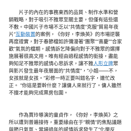
片子的內在的事務東西的品質、制作水準和營
銷戰略，對于吸引不雅眾至關主要，但僅有這些還
不敷。中國片子市場不乏以“共情度”克服“貿易年夜
片”
互動裝置
的案例，《你好，李煥英》的市場逆襲
再度證實，對于春節檔如許彌漫著“團聚”“喜慶”“合家
歡”氣氛的檔期，感情訴乞降偏向對于不雅眾的選擇
施展著很高文用。唯有經由過程感情的銜接，盡能
夠知足不雅眾的感情心思訴求，讓不雅
人形立牌
眾
與影片發生最年夜層面的“共情度”，“小姐——不，
女孩就是女孩。”彩修一時正要叫錯名字，連忙改
正。 “你這是要幹什麼？讓傭人來就行了。傭人雖然
不擅才能夠完成票房包圍。
作為賈玲導演的童貞作，《你好，李煥英》之
所以遭到普遍接待，重要緣由在于“親情”的焦點議題
與節日氣氛、當場過年的感情訴求發生了“化學反