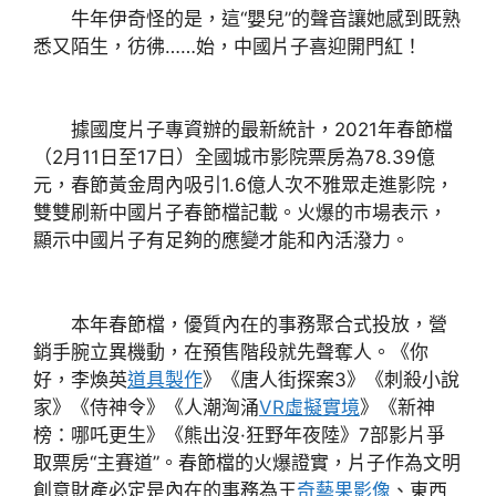
牛年伊奇怪的是，這“嬰兒”的聲音讓她感到既熟
悉又陌生，彷彿……始，中國片子喜迎開門紅！
據國度片子專資辦的最新統計，2021年春節檔
（2月11日至17日）全國城市影院票房為78.39億
元，春節黃金周內吸引1.6億人次不雅眾走進影院，
雙雙刷新中國片子春節檔記載。火爆的市場表示，
顯示中國片子有足夠的應變才能和內活潑力。
本年春節檔，優質內在的事務聚合式投放，營
銷手腕立異機動，在預售階段就先聲奪人。《你
好，李煥英
道具製作
》《唐人街探案3》《刺殺小說
家》《侍神令》《人潮洶涌
VR虛擬實境
》《新神
榜：哪吒更生》《熊出沒·狂野年夜陸》7部影片爭
取票房“主賽道”。春節檔的火爆證實，片子作為文明
創意財產必定是內在的事務為王
奇藝果影像
、東西