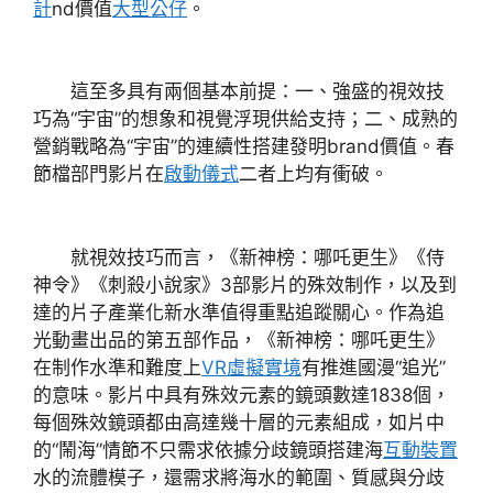
計
nd價值
大型公仔
。
這至多具有兩個基本前提：一、強盛的視效技
巧為“宇宙”的想象和視覺浮現供給支持；二、成熟的
營銷戰略為“宇宙”的連續性搭建發明brand價值。春
節檔部門影片在
啟動儀式
二者上均有衝破。
就視效技巧而言，《新神榜：哪吒更生》《侍
神令》《刺殺小說家》3部影片的殊效制作，以及到
達的片子產業化新水準值得重點追蹤關心。作為追
光動畫出品的第五部作品，《新神榜：哪吒更生》
在制作水準和難度上
VR虛擬實境
有推進國漫“追光”
的意味。影片中具有殊效元素的鏡頭數達1838個，
每個殊效鏡頭都由高達幾十層的元素組成，如片中
的“鬧海”情節不只需求依據分歧鏡頭搭建海
互動裝置
水的流體模子，還需求將海水的範圍、質感與分歧