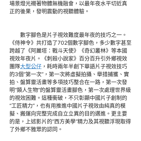
場景燈光襯著物體無機融會，以最年夜水平切近真
正的後果，發明震動的視聽體驗。
數字腳色是片子視效難度最年夜的技巧之一。
《侍神令》共打造了702個數字腳色，多少數字甚至
跨越了《阿麗塔：戰斗天使》《奇幻叢林》等本國
視效年夜片。《刺殺小說家》百分百升引外鄉視效
團隊
大型公仔
，耗時兩年半創下華語片子視效技巧
的3個“第一次”，第一次將虛擬拍攝、舉措捕獲、實
拍、盤算靈活畫等多項技巧整合在一路，第一次發
明“類人生物”的盤算靈活畫腳色，第一次處理世界級
的視效困難。這種衝破，不只彰顯中國片子創制的
“工匠精力”，也有用推進中國片子視效由純真的模
擬、搬運向完整完成自立立異的目的邁進。更主要
的是，上述影片的“西方美學”精力及其視聽浮現取得
了外鄉不雅眾的認同。