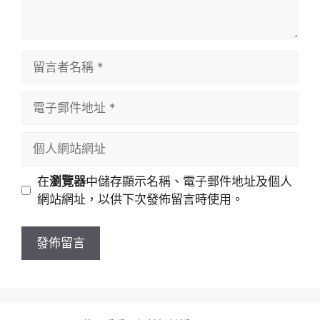
留
言
者
電
名
子
稱
郵
個
件
人
地
網
在
瀏覽器
中儲存顯示名稱、電子郵件地址及個人
址
站
網站網址，以供下次發佈留言時使用。
網
址