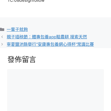
TC:08designfollow
分
一輩子就夠
類
親子插秧節：體專包養app驗農耕 摸索天然
寧夏鹽池縣舉行“安康專包養網心得杯”常識比賽
發佈留言
留
言