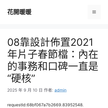
跳
至
花開暖暖
選
主
要
單
內
容
08靠設計佈置2021
年片子春節檔：內在
的事務和口碑一直是
“硬核”
2025 年 9 月 10 日
作者:
admin
requestId:68bf067a7b2669.83952548.