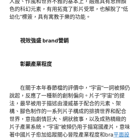
人設、作風和世界不雅的基本上，融進具有思辨顏
色的科幻元素，有用拓寬了影片受眾，也解脫了“低
幼化”標簽，具有寓教于樂的功能。
視效強盛 brand營銷
彰顯產業程度
在關于本年春節檔的評價中，“宇宙”一詞被頻仍
說起，反應了一種新的創制偏向。片子“宇宙”的提
法，最早被用于描述由漫威基于配合的元素、架
構、腳色制作的一系列片子構成的排擠世界和配合
世界，意指劇情巨大、網狀敘事，以及成熟精緻的
片子產業系統。“宇宙”被頻仍用于描寫國產片，意味
著中國片子愈加追蹤關心晉陞產業程度和bra
平面設