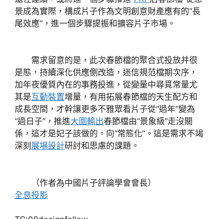
景成為實際，構成片子作為文明創意財產應有的“長
尾效應”，進一個步驟提振和擴容片子市場。
需求留意的是，此次春節檔的聚合式投放并很
是態，持續深化供應側改造，迷信規范檔期次序，
加年夜優質內在的事務投進，從變量中尋覓常量尤
其是
互動裝置
增量，有用拓展春節檔的天生配方和
成長空間，才幹讓更多不雅眾看片子從“過年”變為
“過日子”，推進
大圖輸出
春節檔由“景象級”走沒關
係，這才是妃子該做的。向“常態化”。這是需求不竭
深刻
展場設計
研討和思慮的課題。
（作者為中國片子評論學會會長）
全息投影