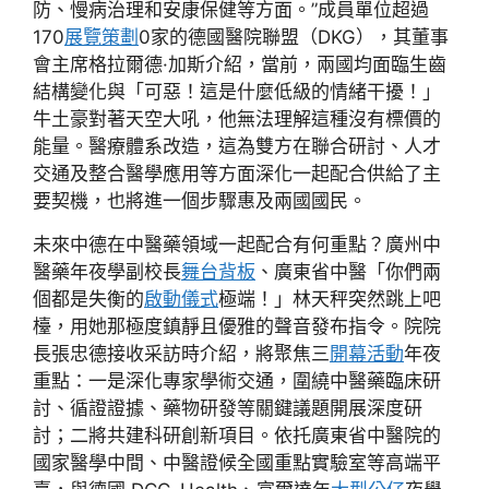
防、慢病治理和安康保健等方面。”成員單位超過
170
展覽策劃
0家的德國醫院聯盟（DKG），其董事
會主席格拉爾德·加斯介紹，當前，兩國均面臨生齒
結構變化與「可惡！這是什麼低級的情緒干擾！」
牛土豪對著天空大吼，他無法理解這種沒有標價的
能量。醫療體系改造，這為雙方在聯合研討、人才
交通及整合醫學應用等方面深化一起配合供給了主
要契機，也將進一個步驟惠及兩國國民。
未來中德在中醫藥領域一起配合有何重點？廣州中
醫藥年夜學副校長
舞台背板
、廣東省中醫「你們兩
個都是失衡的
啟動儀式
極端！」林天秤突然跳上吧
檯，用她那極度鎮靜且優雅的聲音發布指令。院院
長張忠德接收采訪時介紹，將聚焦三
開幕活動
年夜
重點：一是深化專家學術交通，圍繞中醫藥臨床研
討、循證證據、藥物研發等關鍵議題開展深度研
討；二將共建科研創新項目。依托廣東省中醫院的
國家醫學中間、中醫證候全國重點實驗室等高端平