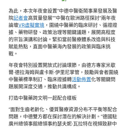
為此，本次年夜會設置“中德中醫衛鬧事業發展及醫
院
記者會
高質量發展”“中醫在歐洲路徑探討”兩年夜
論壇
VR虛擬實境
，圍繞中醫藥的臨床研討、循證證
據、藥物研發、政策治理等關鍵議題，展開高程度
的宗旨演講和討論。緊扣當前醫療體系改造與科技
賦能熱點，直面中醫藥海內發展的政策與臨床挑
戰。
年夜會特別設置開放式討論環節，由德方專家米歇
爾·德拉海姆與盧卡斯·伊里尼掌管，鼓勵與會者圍繞
中醫藥標準制訂、臨床證據轉
活動佈置
化等關鍵問
題展開深度交通，推動共識構成。
打造中醫藥跨文明一起配合樣板
“面對生齒老齡化、優質醫療資源分布不平衡等配合
問題，中德雙方都在探討潛在的解決計劃。”德國駐
廣州總領事館總領事約瑟夫妮·瓦拉特在視頻致辭中