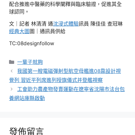
配合推進中醫藥的科學闡釋與臨床驗證，促進其全
球認同。
文｜記者 林清清 通
沈浸式體驗
訊員 陳佳佳 查冠琳
經典大圖
圖｜通訊員供給
TC:08designfollow
分
一輩子就夠
類
我國第一艘電磁彈射型航空母艦進08靠設計視
覺列 習近平列席進列授旗儀式并登艦視察
工會助力農產物發賣運動在遼寧省沈陽市法台包
養網站庫縣啟動
發佈留言