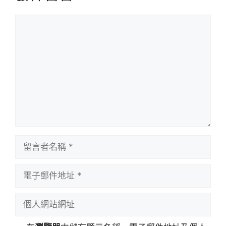
留
言
留
言
者
電
名
子
稱
郵
個
件
人
地
網