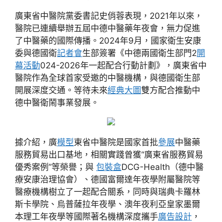
廣東省中醫院黨委書記史俏蓉表現，2021年以來，
醫院已連續舉辦五屆中德中醫藥年夜會，無力促進
了中醫藥的國際傳播。2024年9月，國家衛生安康
委與德國衛
記者會
生部簽署《中德兩國衛生部門2
開
幕活動
024-2026年一起配合行動計劃》，廣東省中
醫院作為全球首家受邀的中醫機構，與德國衛生部
開展深度交通。等待未來
經典大圖
雙方配合推動中
德中醫衛鬧事業發展。
據介紹，廣
模型
東省中醫院是國家首批
參展
中醫藥
服務貿易出口基地，相關實踐曾獲“廣東省服務貿易
優秀案例”等榮譽；與
包裝盒
DCG-Health（德中醫
療安康治理協會）、德國富爾達年夜學附屬醫院等
醫療機構樹立了一起配合關系，同時與瑞典卡羅林
斯卡學院、烏普薩拉年夜學、澳年夜利亞皇家墨爾
本理工年夜學等國際著名機構深度攜手
廣告設計
，