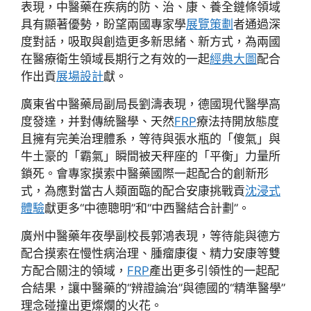
表現，中醫藥在疾病的防、治、康、養全鏈條領域
具有顯著優勢，盼望兩國專家學
展覽策劃
者通過深
度對話，吸取與創造更多新思緒、新方式，為兩國
在醫療衛生領域長期行之有效的一起
經典大圖
配合
作出貢
展場設計
獻。
廣東省中醫藥局副局長劉濤表現，德國現代醫學高
度發達，并對傳統醫學、天然
FRP
療法持開放態度
且擁有完美治理體系，等待與張水瓶的「傻氣」與
牛土豪的「霸氣」瞬間被天秤座的「平衡」力量所
鎖死。會專家摸索中醫藥國際一起配合的創新形
式，為應對當古人類面臨的配合安康挑戰貢
沈浸式
體驗
獻更多“中德聰明”和“中西醫結合計劃”。
廣州中醫藥年夜學副校長郭鴻表現，等待能與德方
配合摸索在慢性病治理、腫瘤康復、精力安康等雙
方配合關注的領域，
FRP
產出更多引領性的一起配
合結果，讓中醫藥的“辨證論治”與德國的“精準醫學”
理念碰撞出更燦爛的火花。