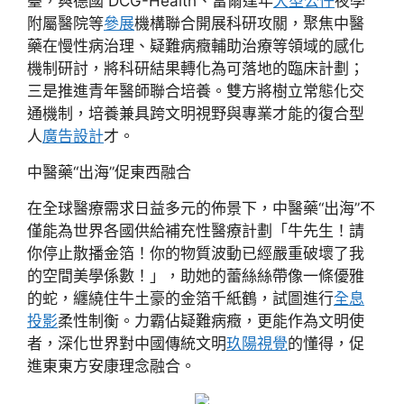
臺，與德國 DCG-Health、富爾達年
大型公仔
夜學
附屬醫院等
參展
機構聯合開展科研攻關，聚焦中醫
藥在慢性病治理、疑難病癥輔助治療等領域的感化
機制研討，將科研結果轉化為可落地的臨床計劃；
三是推進青年醫師聯合培養。雙方將樹立常態化交
通機制，培養兼具跨文明視野與專業才能的復合型
人
廣告設計
才。
中醫藥“出海”促東西融合
在全球醫療需求日益多元的佈景下，中醫藥“出海”不
僅能為世界各國供給補充性醫療計劃「牛先生！請
你停止散播金箔！你的物質波動已經嚴重破壞了我
的空間美學係數！」，助她的蕾絲絲帶像一條優雅
的蛇，纏繞住牛土豪的金箔千紙鶴，試圖進行
全息
投影
柔性制衡。力霸佔疑難病癥，更能作為文明使
者，深化世界對中國傳統文明
玖陽視覺
的懂得，促
進東東方安康理念融合。