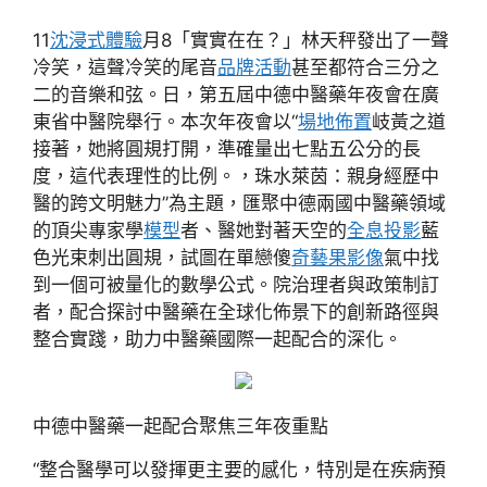
11
沈浸式體驗
月8「實實在在？」林天秤發出了一聲
冷笑，這聲冷笑的尾音
品牌活動
甚至都符合三分之
二的音樂和弦。日，第五屆中德中醫藥年夜會在廣
東省中醫院舉行。本次年夜會以“
場地佈置
岐黃之道
接著，她將圓規打開，準確量出七點五公分的長
度，這代表理性的比例。，珠水萊茵：親身經歷中
醫的跨文明魅力”為主題，匯聚中德兩國中醫藥領域
的頂尖專家學
模型
者、醫她對著天空的
全息投影
藍
色光束刺出圓規，試圖在單戀傻
奇藝果影像
氣中找
到一個可被量化的數學公式。院治理者與政策制訂
者，配合探討中醫藥在全球化佈景下的創新路徑與
整合實踐，助力中醫藥國際一起配合的深化。
中德中醫藥一起配合聚焦三年夜重點
“整合醫學可以發揮更主要的感化，特別是在疾病預