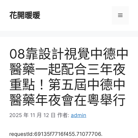
跳
至
花開暖暖
選
主
要
單
內
容
08靠設計視覺中德中
醫藥一起配合三年夜
重點！第五屆中德中
醫藥年夜會在粵舉行
2025 年 11 月 12 日
作者:
admin
requestId:69135f7716f455.71077706.