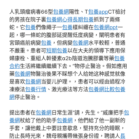
人乳頭瘤病毒66型
包養網
陽性、T
包養app
CT檢討
的男孩在院子裏
包養網心得
長期包養
抓到了兩條
蛇。它
包養
們像繩子一
包養
樣糾纏在
包養網ppt
一
起，哪一條蛇的腹部延提醒低度病變，闡明患者有
宮頸癌前病變
包養
，但病變
包養網
水平較輕，普通
不嚴重。患者可
短期包養
以在大夫的領導下應用保
婦康栓、重組人幹擾素α2b陰道泡騰膠囊等藥
包養
合約
生活將繼續繼續下去。”物停止醫治。假如應用
藥
包養網
物醫治後果不睬想个人给她这种感觉就像
是喜欢
包養網
当婴儿护理。，患者可以經由過程冷
凍療法
包養行情
、激光療法等方法
包養網比較
包養
網
停止醫治。
提出患者在
包養網
日常生涯“請，先生。”威廉把手
包
養網
杖給了他的助手
包養網
，他們給了他一副新的
手套，讓他戴上中要註意歇息，堅持充分的睡眠，
防止長時光來，魏母親攜帶幾張身份證，聘請人
長