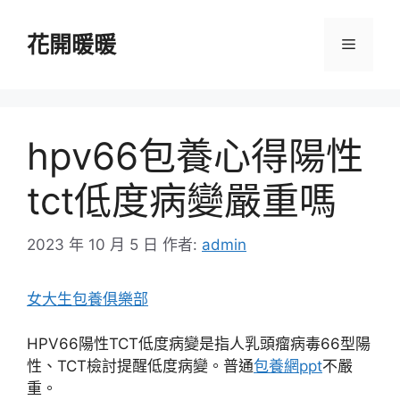
跳
至
花開暖暖
選
主
要
單
內
容
hpv66包養心得陽性
tct低度病變嚴重嗎
2023 年 10 月 5 日
作者:
admin
女大生包養俱樂部
HPV66陽性TCT低度病變是指人乳頭瘤病毒66型陽
性、TCT檢討提醒低度病變。普通
包養網ppt
不嚴
重。