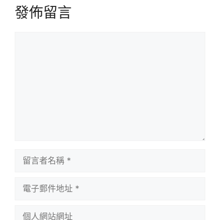
發佈留言
留
言
留
言
者
電
名
子
稱
郵
個
件