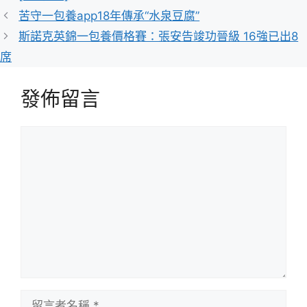
籤
苦守一包養app18年傳承“水泉豆腐”
斯諾克英錦一包養價格賽：張安告竣功晉級 16強已出8
席
發佈留言
留
言
留