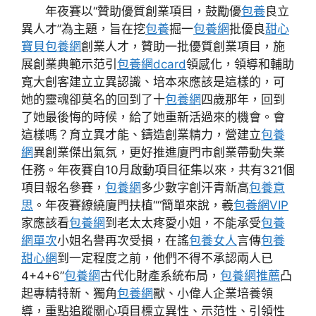
年夜賽以“贊助優質創業項目，鼓勵優
包養
良立
異人才”為主題，旨在挖
包養
掘一
包養網
批優良
甜心
寶貝包養網
創業人才，贊助一批優質創業項目，施
展創業典範示范引
包養網dcard
領感化，領導和輔助
寬大創客建立立異認識、培本來應該是這樣的，可
她的靈魂卻莫名的回到了十
包養網
四歲那年，回到
了她最後悔的時候，給了她重新活過來的機會。會
這樣嗎？育立異才能、鑄造創業精力，營建立
包養
網
異創業傑出氣氛，更好推進廈門市創業帶動失業
任務。年夜賽自10月啟動項目征集以來，共有321個
項目報名參賽，
包養網
多少數字創汗青新高
包養意
思
。年夜賽繚繞廈門扶植““簡單來說，羲
包養網VIP
家應該看
包養網
到老太太疼愛小姐，不能承受
包養
網單次
小姐名譽再次受損，在謠
包養女人
言傳
包養
甜心網
到一定程度之前，他們不得不承認兩人已
4+4+6”
包養網
古代化財產系統布局，
包養網推薦
凸
起專精特新、獨角
包養網
獸、小偉人企業培養領
導，重點追蹤關心項目標立異性、示范性、引領性