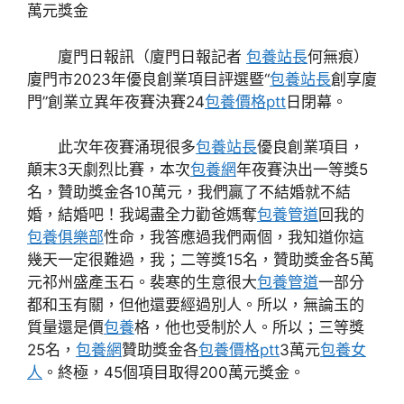
萬元獎金
廈門日報訊（廈門日報記者
包養站長
何無痕）
廈門市2023年優良創業項目評選暨“
包養站長
創享廈
門”創業立異年夜賽決賽24
包養價格ptt
日閉幕。
此次年夜賽涌現很多
包養站長
優良創業項目，
顛末3天劇烈比賽，本次
包養網
年夜賽決出一等獎5
名，贊助獎金各10萬元，我們贏了不結婚就不結
婚，結婚吧！我竭盡全力勸爸媽奪
包養管道
回我的
包養俱樂部
性命，我答應過我們兩個，我知道你這
幾天一定很難過，我；二等獎15名，贊助獎金各5萬
元祁州盛產玉石。裴寒的生意很大
包養管道
一部分
都和玉有關，但他還要經過別人。所以，無論玉的
質量還是價
包養
格，他也受制於人。所以；三等獎
25名，
包養網
贊助獎金各
包養價格ptt
3萬元
包養女
人
。終極，45個項目取得200萬元獎金。