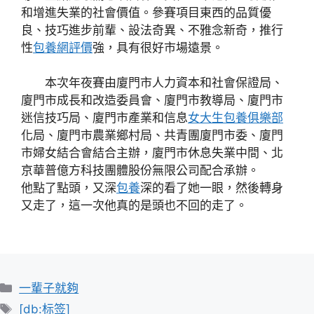
和增進失業的社會價值。參賽項目東西的品質優
良、技巧進步前輩、設法奇異、不雅念新奇，推行
性
包養網評價
強，具有很好市場遠景。
本次年夜賽由廈門市人力資本和社會保證局、
廈門市成長和改造委員會、廈門市教導局、廈門市
迷信技巧局、廈門市產業和信息
女大生包養俱樂部
化局、廈門市農業鄉村局、共青團廈門市委、廈門
市婦女結合會結合主辦，廈門市休息失業中間、北
京華普億方科技團體股份無限公司配合承辦。
他點了點頭，又深
包養
深的看了她一眼，然後轉身
又走了，這一次他真的是頭也不回的走了。
分
一輩子就夠
類
標
[db:标签]