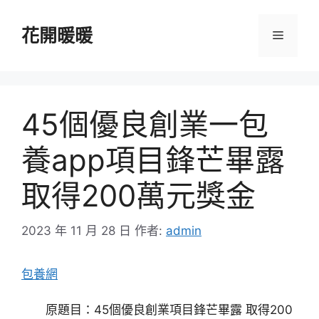
跳
至
花開暖暖
選
主
要
單
內
容
45個優良創業一包
養app項目鋒芒畢露
取得200萬元獎金
2023 年 11 月 28 日
作者:
admin
包養網
原題目：45個優良創業項目鋒芒畢露 取得200